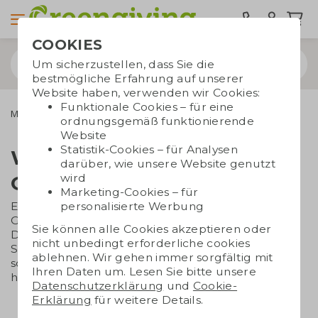
COOKIES
Um sicherzustellen, dass Sie die
bestmögliche Erfahrung auf unserer
Website haben, verwenden wir Cookies:
Funktionale Cookies – für eine
Marken
ordnungsgemäß funktionierende
Website
Statistik-Cookies – für Analysen
Werbegeschenke mit einer
darüber, wie unsere Website genutzt
wird
Geschichte
Marketing-Cookies – für
personalisierte Werbung
Entdecken Sie auf dieser Seite die einzigartigen
Geschichten hinter unseren Top-Marken wie
Sie können alle Cookies akzeptieren oder
Dopper, Tony's Chocolonely und Senator. Wählen
nicht unbedingt erforderliche cookies
Sie Werbegeschenke, die nicht nur beeindrucken,
ablehnen. Wir gehen immer sorgfältig mit
sondern auch einen positiven Einfluss auf die Welt
Ihren Daten um. Lesen Sie bitte unsere
haben.
Datenschutzerklärung
und
Cookie-
Erklärung
für weitere Details.