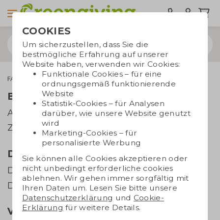
COOKIES
Um sicherzustellen, dass Sie die
bestmögliche Erfahrung auf unserer
Website haben, verwenden wir Cookies:
Funktionale Cookies – für eine
FAQ
ordnungsgemäß funktionierende
Website
Bestellung und Bezahlung
Statistik-Cookies – für Analysen
Auftrag
darüber, wie unsere Website genutzt
wird
Zahlung
Marketing-Cookies – für
personalisierte Werbung
Drucksachen
Sie können alle Cookies akzeptieren oder
nicht unbedingt erforderliche cookies
Dateien senden
ablehnen. Wir gehen immer sorgfältig mit
Drucktechniken
Ihren Daten um. Lesen Sie bitte unsere
Datenschutzerklärung
und
Cookie-
Erklärung
für weitere Details.
Versand und Lieferung