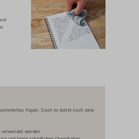
und
us
erkömmliches Papier. Doch es bietet noch viele
al verwendet werden
zung und keine schädlichen Chemikalien