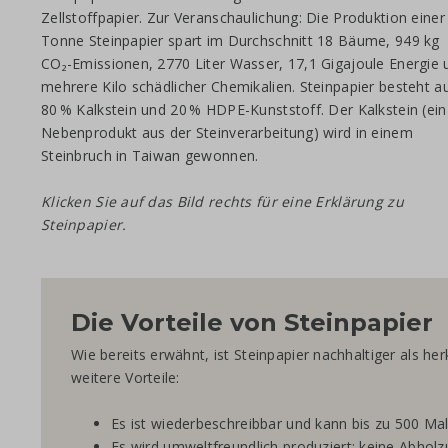
Zellstoffpapier. Zur Veranschaulichung: Die Produktion einer
Tonne Steinpapier spart im Durchschnitt 18 Bäume, 949 kg
CO₂-Emissionen, 2770 Liter Wasser, 17,1 Gigajoule Energie 
mehrere Kilo schädlicher Chemikalien. Steinpapier besteht a
80 % Kalkstein und 20 % HDPE-Kunststoff. Der Kalkstein (ein
Nebenprodukt aus der Steinverarbeitung) wird in einem
Steinbruch in Taiwan gewonnen.
Klicken Sie auf das Bild rechts für eine Erklärung zu
Steinpapier.
Die Vorteile von Steinpapier
Wie bereits erwähnt, ist Steinpapier nachhaltiger als h
weitere Vorteile:
Es ist wiederbeschreibbar und kann bis zu 500 M
Es wird umweltfreundlich produziert: keine Abhol