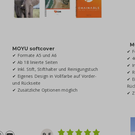
MO
MOYU softcover
✔ F
✔ Formate A5 und A6
✔ 4
✔ Ab 18 linierte Seiten
✔ In
✔ Inkl. Stift, Stifthalter und Reinigungstuch
✔ R
✔ Eigenes Design in Vollfarbe auf Vorder-
✔ E
und Rückseite
Rüc
✔ Zusätzliche Optionen möglich
✔ Z