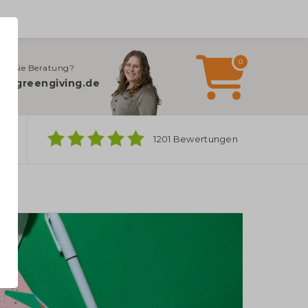
0
en Sie Beratung?
o@greengiving.de
ber
1201 Bewertungen