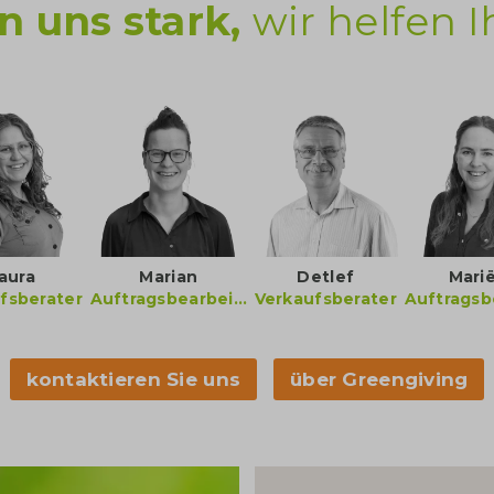
 uns stark,
wir helfen 
aura
Marian
Detlef
Marië
fsberater
Auftragsbearbeiterin
Verkaufsberater
kontaktieren Sie uns
über Greengiving