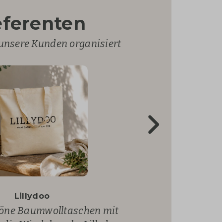
ferenten
unsere Kunden organisiert
bei uns diese wunderschöne
s Hamman Strandtuch mit
 Company hat bei uns den
Lillydoo
 bei uns ein nachhaltiges
serflasche mit Aufdruck
n Dopper Steel bestellt.
ck für Beiersdorf AG.
ne Baumwolltaschen mit
 mit Aufdruck bestellt.
bestellt