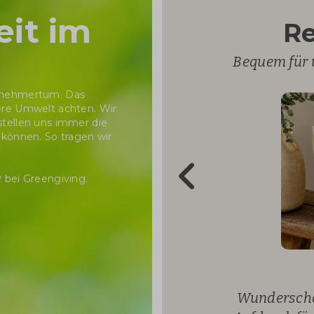
eit im
Re
Bequem für 
ernehmertum. Das
sere Umwelt achten. Wir
stellen uns immer die
 können. So tragen wir
R
bei Greengiving.
L'Oreal hat 
Praktische
McKinsey &
HeyJobs hat
Dopper-Was
stylische
Aufdru
Wunderschö
Notizbuch