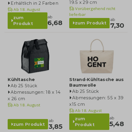
19.5 x 29 cm
Erhältlich in 2 Farben
Vorübergehend nicht
Ab
18. August
lieferbar
ab
zum
ab
6,68
zum Produkt
Produkt
7,30
Kühltasche
Strand-Kühltasche aus
Baumwolle
Ab 25 Stück
Ab 25 Stück
Abmessungen: 18 x 14
Abmessungen: 55 x 39
x 26 cm
x15 cm
Ab
18. August
Ab
18. August
ab
zum
ab
5,48
zum Produkt
Produkt
3,85