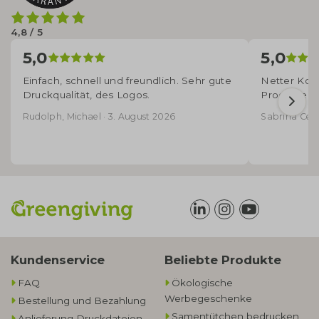
4,8 / 5
5,0
5,0
Einfach, schnell und freundlich. Sehr gute
Netter Kont
Druckqualität, des Logos.
Produkte - 
Rudolph, Michael · 3. August 2026
Sabrina Cecco
Kundenservice
Beliebte Produkte
FAQ
Ökologische
Werbegeschenke​
Bestellung und Bezahlung
Samentütchen bedrucken
Anlieferung Druckdateien