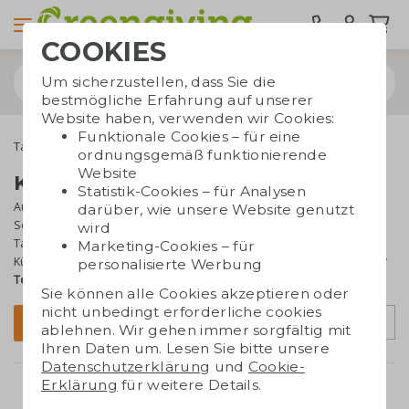
COOKIES
Um sicherzustellen, dass Sie die
bestmögliche Erfahrung auf unserer
Website haben, verwenden wir Cookies:
Funktionale Cookies – für eine
Taschen bedrucken
Kühltaschen
ordnungsgemäß funktionierende
Website
Kühltaschen bedrucken
Statistik-Cookies – für Analysen
Auf der Suche nach einem
originellen Werbegeschenk
für den
darüber, wie unsere Website genutzt
Sommer? Kühltaschen sind die perfekte Lösung. Sie sind ideal für
wird
Tagesausflüge, Strandbesuche oder die Reise in den Urlaub. Eine
Marketing-Cookies – für
Kühltasche ist einfach praktisch. Lassen Sie sie
mit Ihrem Logo oder
personalisierte Werbung
Text bedrucken
– das Ergebnis ist ein schönes Sommergeschenk!
Sie können alle Cookies akzeptieren oder
nicht unbedingt erforderliche cookies
Sortierung
Filter
ablehnen. Wir gehen immer sorgfältig mit
Ihren Daten um. Lesen Sie bitte unsere
Datenschutzerklärung
und
Cookie-
Erklärung
für weitere Details.