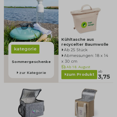
Kühltasche aus
recycelter Baumwolle
kategorie
Ab 25 Stück
Abmessungen: 18 x 14
x 30 cm
Sommergeschenke
Ab
18. August
ab
zur Kategorie
zum Produkt
3,75