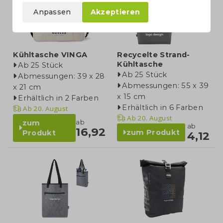
Anpassen
Akzeptieren
Kühltasche VINGA
Recycelte Strand-
Kühltasche
Ab 25 Stück
Ab 25 Stück
Abmessungen: 39 x 28
Abmessungen: 55 x 39
x 21 cm
x 15 cm
Erhältlich in 2 Farben
Erhältlich in 6 Farben
Ab
20. August
Ab
20. August
ab
zum
ab
16,92
zum Produkt
Produkt
4,12