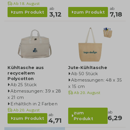
Ab
18. August
ab
ab
zum Produkt
zum Produkt
3,12
7,18
Kühltasche aus
Jute-Kühltasche
recyceltem
Ab 50 Stück
Polycotton
Abmessungen: 48 x 35
Ab 25 Stück
x 15 cm
Abmessungen: 39 x 28
Ab
20. August
x 21 cm
Erhältlich in 2 Farben
Ab
20. August
ab
zum
ab
6,29
zum Produkt
Produkt
4,71