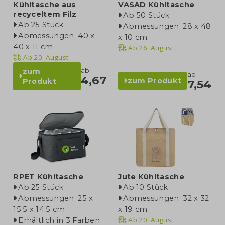
Kühltasche aus
VASAD Kühltasche
recyceltem Filz
Ab 50 Stück
Ab 25 Stück
Abmessungen: 28 x 48
Abmessungen: 40 x
x 10 cm
40 x 11 cm
Ab
26. August
Ab
20. August
ab
zum
ab
4,67
zum Produkt
Produkt
7,54
RPET Kühltasche
Jute Kühltasche
Ab 25 Stück
Ab 10 Stück
Abmessungen: 25 x
Abmessungen: 32 x 32
15.5 x 14.5 cm
x 19 cm
Ab
20. August
Erhältlich in 3 Farben