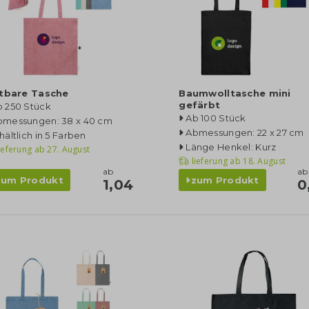
ltbare Tasche
Baumwolltasche mini
gefärbt
b 250 Stück
Ab 100 Stück
bmessungen: 38 x 40 cm
Abmessungen: 22 x 27 cm
hältlich in 5 Farben
Länge Henkel: Kurz
ieferung ab
27. August
lieferung ab
18. August
ab
ab
zum Produkt
zum Produkt
1,04
0