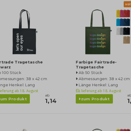
vol
rtrade Tragetasche
Farbige Fairtrade-
hwarz
Tragetasche
b 100 Stück
Ab 50 Stück
bmessungen: 38 x 42 cm
Abmessungen: 38 x 42 cm
änge Henkel: Lang
Länge Henkel: Lang
ieferung ab
18. August
lieferung ab
18. August
ab
a
zum Produkt
zum Produkt
1,14
1