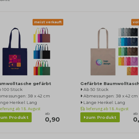
meist verkauft
vol
umwolltasche gefärbt
Gefärbte Baumwolltasc
b 100 Stück
Ab 50 Stück
bmessungen: 38 x 42 cm
Abmessungen: 38 x 42 cm
änge Henkel: Lang
Länge Henkel: Lang
ieferung ab
18. August
lieferung ab
18. August
ab
ab
zum Produkt
zum Produkt
0,90
0