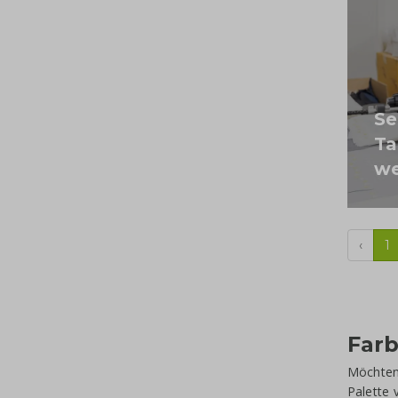
Se
Ta
we
‹
1
Farb
Möchten 
Palette 