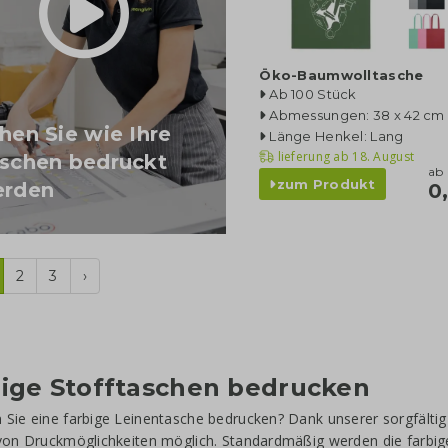
Öko-Baumwolltasche
Ab 100 Stück
Abmessungen: 38 x 42 cm
hen Sie wie Ihre
Länge Henkel: Lang
lieferung ab
18. August
schen bedruckt
ab
zum Produkt
rden
0
2
3
›
ige Stofftaschen bedrucken
Sie eine farbige Leinentasche bedrucken? Dank unserer sorgfältig
von Druckmöglichkeiten möglich. Standardmäßig werden die farbi