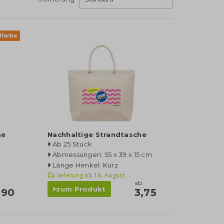
lfarbe
he
Nachhaltige Strandtasche
Ab 25 Stück
Abmessungen: 55 x 39 x 15 cm
Länge Henkel: Kurz
lieferung ab
18. August
ab
zum Produkt
,90
3,75