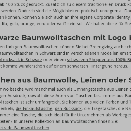
ab 100 Stück gedruckt. Zusätzlich zu diesem traditionellen Druck 
 werden. Dadurch sind die Möglichkeiten praktisch unbegrenzt. Da
n können, können Sie sich auch an Ihre eigene Corporate Identity 
, lila, gelb, orange, ecru oder weiß sein soll: Wir haben diese für Sie
warze Baumwolltaschen mit Logo 
en farbigen Baumwolltaschen können Sie bei Greengiving auch sc
aumwolltaschen in Schwarz sind in verschiedenen Modellen erhältl
lrucksack in Schwarz
oder einem
schwarzen Shopper aus 100% B
ht kommt wunderschön auf einem schwarzen Hintergrund heraus.
hen aus Baumwolle, Leinen oder 
wolltasche wird manchmal auch als Umhängetasche aus Leinen ode
iger Ausdruck, obwohl diese Arten von Taschen fast immer aus Ba
taschen ist sehr umfangreich. Sie können aus vielen Farben und
Henkeln,
die Einkaufstasche
,
den Rucksack
, die Tragetasche, die 
immer eine Tasche, die sich ideal für Ihr Unternehmen als Werbeg
eiten? In unserer Kollektion an Baumwolltaschen finden Sie:
irtrade-Baumwolltaschen