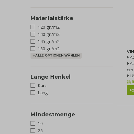
Materialstärke
120 gr./m2
140 gr./m2
145 gr./m2
150 gr./m2
VIN
ALLE OPTIONEN WÄHLEN
Ab
Ab
cm
L
Länge Henkel
l
Kurz
Lang
Mindestmenge
10
25