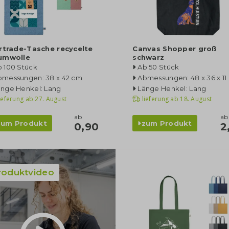
rtrade-Tasche recycelte
Canvas Shopper groß
umwolle
schwarz
b 100 Stück
Ab 50 Stück
bmessungen: 38 x 42 cm
Abmessungen: 48 x 36 x 11
änge Henkel: Lang
Länge Henkel: Lang
ieferung ab
27. August
lieferung ab
18. August
ab
ab
zum Produkt
zum Produkt
0,90
2
roduktvideo