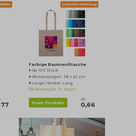
lfarbe
schnelle lieferung
Farbige Baumwolltasche
Ab 100 Stück
Abmessungen: 38 x 42 cm
Länge Henkel: Lang
lieferung ab
18. August
b
ab
zum Produkt
,77
0,66
kategorie