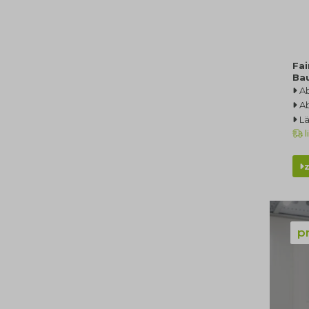
Fai
Ba
A
A
L
l
p