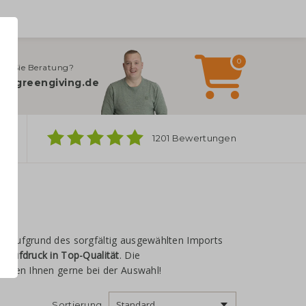
0
en Sie Beratung?
o@greengiving.de
ber
1201 Bewertungen
en
. Aufgrund des sorgfältig ausgewählten Imports
t Aufdruck in Top-Qualität
. Die
helfen Ihnen gerne bei der Auswahl!
Sortierung