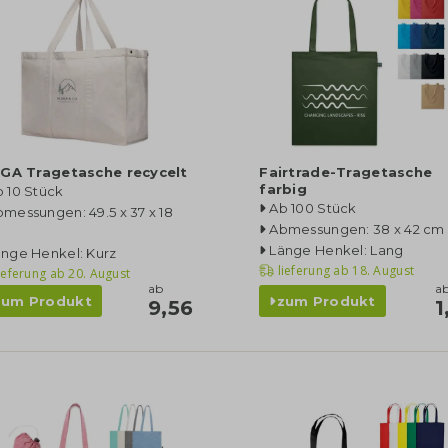
GA Tragetasche recycelt
Fairtrade-Tragetasche
farbig
 10 Stück
Ab 100 Stück
messungen: 49.5 x 37 x 18
Abmessungen: 38 x 42 cm
Länge Henkel: Lang
änge Henkel: Kurz
lieferung ab
18. August
ieferung ab
20. August
ab
a
zum Produkt
zum Produkt
9,56
1