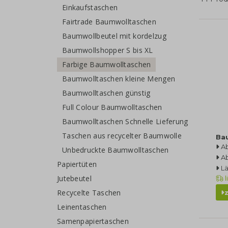
Einkaufstaschen
Fairtrade Baumwolltaschen
Baumwollbeutel mit kordelzug
Baumwollshopper S bis XL
Farbige Baumwolltaschen
Baumwolltaschen kleine Mengen
Baumwolltaschen günstig
Full Colour Baumwolltaschen
Baumwolltaschen Schnelle Lieferung
Taschen aus recycelter Baumwolle
Ba
A
Unbedruckte Baumwolltaschen
A
Papiertüten
L
Jutebeutel
l
Recycelte Taschen
Leinentaschen
Samenpapiertaschen