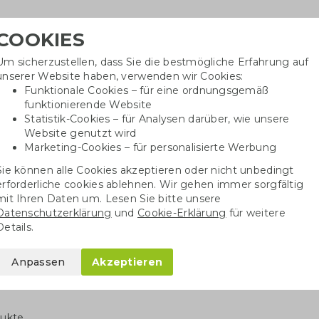
COOKIES
Um sicherzustellen, dass Sie die bestmögliche Erfahrung auf
Benötig
unserer Website haben, verwenden wir Cookies:
inf
Funktionale Cookies – für eine ordnungsgemäß
funktionierende Website
Statistik-Cookies – für Analysen darüber, wie unsere
Website genutzt wird
Baumwolltaschen
Trinkwaren
Kugelschrei
Marketing-Cookies – für personalisierte Werbung
Sie können alle Cookies akzeptieren oder nicht unbedingt
erforderliche cookies ablehnen. Wir gehen immer sorgfältig
Baumwolltaschen
Farbige Baumwolltaschen
mit Ihren Daten um. Lesen Sie bitte unsere
Datenschutzerklärung
und
Cookie-Erklärung
für weitere
bige Baumwolltaschen bedruck
Details.
 Baumwolltaschen bei Greengiving
mit Ihrem Logo
bedrucken lassen
Anpassen
Akzeptieren
erer Bedruckungsvorrichtungen liefern wir nur Baumwolltaschen
mi
 Baumwolltaschen können
schon ab 100 Stück
bestellt werden. Wir 
dukte