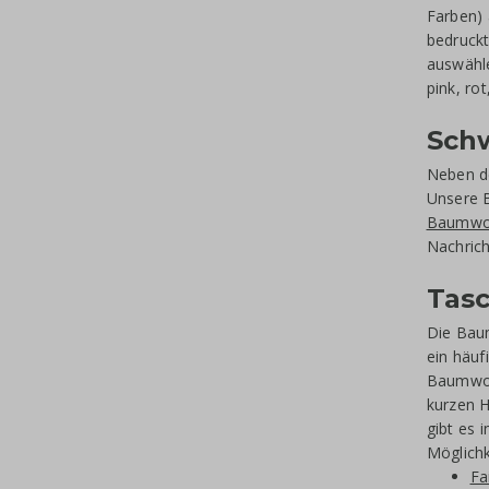
Farben) 
bedruckt
auswähle
pink, rot
Sch
Neben d
Unsere B
Baumwol
Nachric
Tasc
Die Baum
ein häuf
Baumwoll
kurzen 
gibt es 
Möglichk
Fa