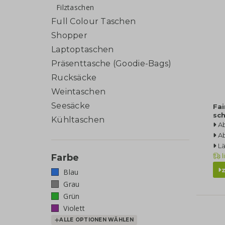
Filztaschen
Full Colour Taschen
Shopper
Laptoptaschen
Präsenttasche (Goodie-Bags)
Rucksäcke
Weintaschen
Seesäcke
Fai
sc
Kühltaschen
A
A
L
l
Farbe
Blau
Grau
Grün
Violett
ALLE OPTIONEN WÄHLEN