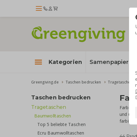
Kategorien
Samenpapier
Greengiving.de
Taschen bedrucken
Tragetaschen
Far
Taschen bedrucken
Tragetaschen
Farbige
und uns
Baumwolltaschen
farbige
Top 5 beliebte Taschen
Ecru Baumwolltaschen
44 Pro