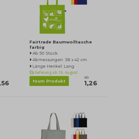
Fairtrade Baumwolltasche
farbig
Ab 50 Stück
Abmessungen: 38 x 42 cm
Länge Henkel: Lang
lieferung ab
18. August
ab
zum Produkt
,56
1,26