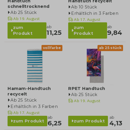
Handtuch
Handtuch recycelt
schnelltrocknend
Ab 10 Stück
Ab 25 Stück
Erhältlich in 3 Farben
Ab
19. August
Ab
17. August
ab
ab
zum
zum
11,25
9,84
Produkt
Produkt
vollfarbe
ab 25 stück
Hamam-Handtuch
RPET Handtuch
recycelt
Ab 25 Stück
Ab 25 Stück
Ab
19. August
Erhältlich in 3 Farben
Ab
17. August
ab
ab
zum Produkt
zum Produkt
6,25
4,13