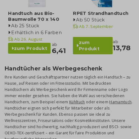
Handtuch aus Bio-
RPET Strandhandtuch
Baumwolle 70 x 140
Ab 50 Stück
Ab 25 Stück
Ab
7. September
Erhältlich in 6 Farben
Ab
26. August
ab
zum
ab
13,78
zum Produkt
Produkt
6,41
Handtücher als Werbegeschenk
Ihre Kunden und Geschäftspartner nutzen täglich ein Handtuch – zu
Hause, auf Reisen oder im Fitnessstudio. Mit bedruckten
Handtüchern als Werbegeschenk wird Ihr Firmenname oder Logo
immer wieder gesehen. Sie haben die Wahl aus verschiedenen
Handtüchern, zum Beispiel einem
Kühltuch
oder einem
Hamamtuch
.
Handtücher eignen sich perfekt für Mitarbeiter oder als
Werbegeschenk für Kunden. Ebenso passen sie ideal zu
Wellnesszentren, Friseursalons oder Kosmetikinstituten. Unsere
Handtücher sind hochwertig, nachhaltig produziert und BSCI- sowie
OEKO-TEX-zertifiziert – ein Garant für faire Produktion und