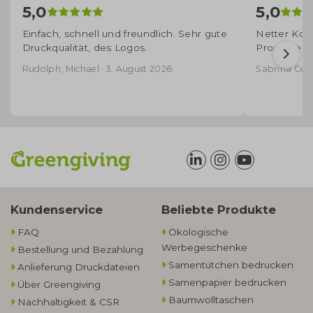
5,0
5,0
Einfach, schnell und freundlich. Sehr gute
Netter Kont
Druckqualität, des Logos.
Produkte - 
Rudolph, Michael · 3. August 2026
Sabrina Cecco
Kundenservice
Beliebte Produkte
FAQ
Ökologische
Werbegeschenke​
Bestellung und Bezahlung
Samentütchen bedrucken
Anlieferung Druckdateien
Samenpapier bedrucken
Über Greengiving
Baumwolltaschen​
Nachhaltigkeit & CSR