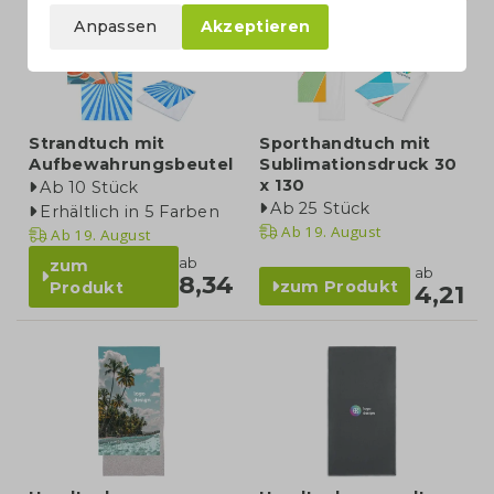
Anpassen
Akzeptieren
Strandtuch mit
Sporthandtuch mit
Aufbewahrungsbeutel
Sublimationsdruck 30
x 130
Ab 10 Stück
Ab 25 Stück
Erhältlich in 5 Farben
Ab
19. August
Ab
19. August
ab
zum
ab
8,34
zum Produkt
Produkt
4,21