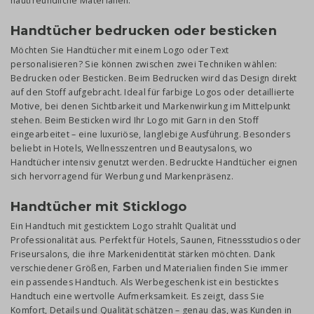
hautfreundliche Materialien.
Handtücher bedrucken oder besticken
Möchten Sie Handtücher mit einem Logo oder Text
personalisieren? Sie können zwischen zwei Techniken wählen:
Bedrucken oder Besticken. Beim Bedrucken wird das Design direkt
auf den Stoff aufgebracht. Ideal für farbige Logos oder detaillierte
Motive, bei denen Sichtbarkeit und Markenwirkung im Mittelpunkt
stehen. Beim Besticken wird Ihr Logo mit Garn in den Stoff
eingearbeitet – eine luxuriöse, langlebige Ausführung. Besonders
beliebt in Hotels, Wellnesszentren und Beautysalons, wo
Handtücher intensiv genutzt werden. Bedruckte Handtücher eignen
sich hervorragend für Werbung und Markenpräsenz.
Handtücher mit Sticklogo
Ein Handtuch mit gesticktem Logo strahlt Qualität und
Professionalität aus. Perfekt für Hotels, Saunen, Fitnessstudios oder
Friseursalons, die ihre Markenidentität stärken möchten. Dank
verschiedener Größen, Farben und Materialien finden Sie immer
ein passendes Handtuch. Als Werbegeschenk ist ein besticktes
Handtuch eine wertvolle Aufmerksamkeit. Es zeigt, dass Sie
Komfort, Details und Qualität schätzen – genau das, was Kunden in