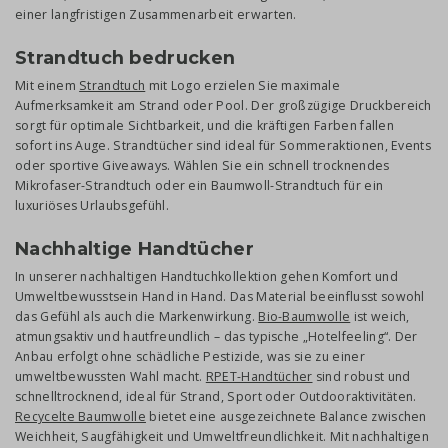
einer langfristigen Zusammenarbeit erwarten.
Strandtuch bedrucken
Mit einem
Strandtuch
mit Logo erzielen Sie maximale
Aufmerksamkeit am Strand oder Pool. Der großzügige Druckbereich
sorgt für optimale Sichtbarkeit, und die kräftigen Farben fallen
sofort ins Auge. Strandtücher sind ideal für Sommeraktionen, Events
oder sportive Giveaways. Wählen Sie ein schnell trocknendes
Mikrofaser-Strandtuch oder ein Baumwoll-Strandtuch für ein
luxuriöses Urlaubsgefühl.
Nachhaltige Handtücher
In unserer nachhaltigen Handtuchkollektion gehen Komfort und
Umweltbewusstsein Hand in Hand. Das Material beeinflusst sowohl
das Gefühl als auch die Markenwirkung.
Bio-Baumwolle
ist weich,
atmungsaktiv und hautfreundlich – das typische „Hotelfeeling“. Der
Anbau erfolgt ohne schädliche Pestizide, was sie zu einer
umweltbewussten Wahl macht.
RPET-Handtücher
sind robust und
schnelltrocknend, ideal für Strand, Sport oder Outdooraktivitäten.
Recycelte Baumwolle
bietet eine ausgezeichnete Balance zwischen
Weichheit, Saugfähigkeit und Umweltfreundlichkeit. Mit nachhaltigen