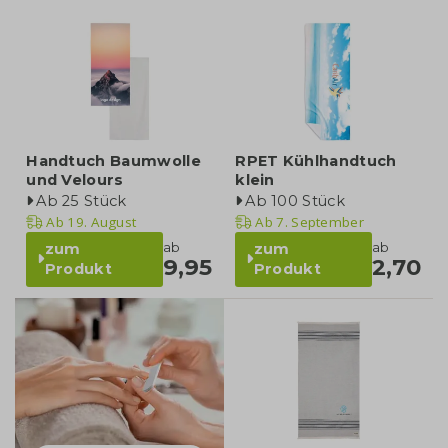
Handtuch Baumwolle
RPET Kühlhandtuch
und Velours
klein
Ab 25 Stück
Ab 100 Stück
Ab
19. August
Ab
7. September
ab
ab
zum
zum
9,95
2,70
Produkt
Produkt