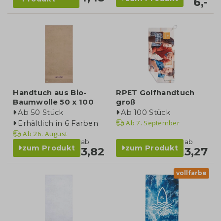
6,-
Handtuch aus Bio-
RPET Golfhandtuch
Baumwolle 50 x 100
groß
Ab 50 Stück
Ab 100 Stück
Ab
7. September
Erhältlich in 6 Farben
Ab
26. August
ab
ab
zum Produkt
zum Produkt
3,82
3,27
vollfarbe