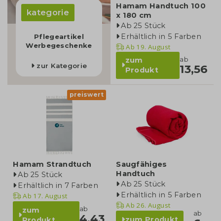
Hamam Handtuch 100
kategorie
x 180 cm
Ab 25 Stück
Erhältlich in 5 Farben
Pflegeartikel
Werbegeschenke
Ab
19. August
ab
zum
zur Kategorie
13,56
Produkt
preiswert
Hamam Strandtuch
Saugfähiges
Handtuch
Ab 25 Stück
Ab 25 Stück
Erhältlich in 7 Farben
Erhältlich in 5 Farben
Ab
17. August
Ab
26. August
ab
zum
ab
4,43
zum Produkt
Produkt