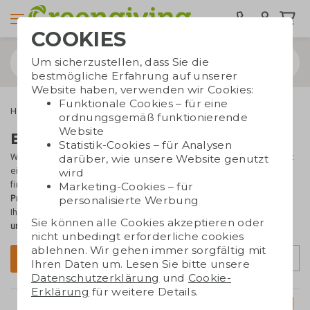
COOKIES
Um sicherzustellen, dass Sie die
bestmögliche Erfahrung auf unserer
Website haben, verwenden wir Cookies:
Funktionale Cookies – für eine
Home & Living
Handtücher
ordnungsgemäß funktionierende
Website
Bestickte Handtücher mit Logo
Statistik-Cookies – für Analysen
Was gibt es Schöneres, als Kunden oder Geschäftsbeziehungen mit
darüber, wie unsere Website genutzt
einem
Handtuch in Hotelqualität
zu verwöhnen? Bei Greengiving
wird
finden Sie besonders weiche (Gast-) Handtücher zu
attraktiven
Marketing-Cookies – für
Preisen
– in vielen Farben und Größen. Lassen Sie Ihr Logo oder
personalisierte Werbung
Ihren Text einsticken und überraschen Sie mit einem
persönlichen
Sie können alle Cookies akzeptieren oder
und praktischen Geschenk
.
nicht unbedingt erforderliche cookies
ablehnen. Wir gehen immer sorgfältig mit
Sortierung
Filter
Ihren Daten um. Lesen Sie bitte unsere
Datenschutzerklärung
und
Cookie-
Erklärung
für weitere Details.
neu
neu