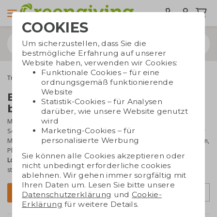
COOKIES
Um sicherzustellen, dass Sie die
bestmögliche Erfahrung auf unserer
Website haben, verwenden wir Cookies:
Funktionale Cookies – für eine
Trinkwaren
Edelstahl Wasserflaschen
ordnungsgemäß funktionierende
Website
Edelstahl-Wasserflaschen
Statistik-Cookies – für Analysen
bedrucken
darüber, wie unsere Website genutzt
wird
Mit einer Edelstahlflasche liegen Sie immer richtig! In unserem
Marketing-Cookies – für
Sortiment finden Sie
hochwertige Modelle
, unter anderem von der
personalisierte Werbung
Marke Retulp. Edelstahlflaschen sind
wiederverwendbar
und helfen,
Plastikmüll zu vermeiden. Zudem lassen sie sich ideal
mit Ihrem
Sie können alle Cookies akzeptieren oder
Logo bedrucken oder gravieren
– perfekt, um Ihr Unternehmen
nicht unbedingt erforderliche cookies
stilvoll zu präsentieren!
ablehnen. Wir gehen immer sorgfältig mit
Ihren Daten um. Lesen Sie bitte unsere
Sortierung
Filter
Datenschutzerklärung
und
Cookie-
Erklärung
für weitere Details.