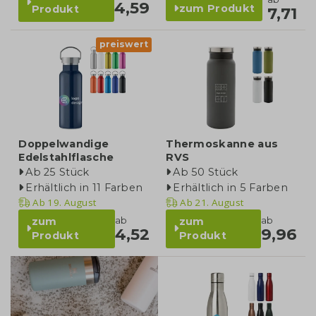
4,59
zum Produkt
Produkt
7,71
preiswert
Doppelwandige
Thermoskanne aus
Edelstahlflasche
RVS
Ab 25 Stück
Ab 50 Stück
Erhältlich in 11 Farben
Erhältlich in 5 Farben
Ab
19. August
Ab
21. August
ab
ab
zum
zum
4,52
9,96
Produkt
Produkt