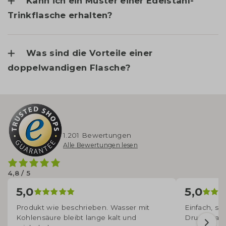
Kann ich ein Muster einer Edelstahl-
Trinkflasche erhalten?
Was sind die Vorteile einer
doppelwandigen Flasche?
1.201 Bewertungen
Alle Bewertungen lesen
4,8 / 5
5,0
5,0
Produkt wie beschrieben. Wasser mit
Einfach, sc
Kohlensäure bleibt lange kalt und
Druckqualit