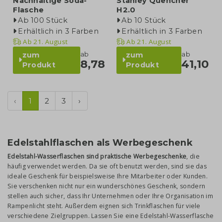
Nachhaltige Soda-
Stanley Quencher
Flasche
H2.0
Ab 100 Stück
Ab 10 Stück
Erhältlich in 3 Farben
Erhältlich in 3 Farben
Ab
21. August
Ab
21. August
ab
ab
zum
zum
8,78
41,10
Produkt
Produkt
‹
1
2
3
›
Edelstahlflaschen als Werbegeschenk
Edelstahl-Wasserflaschen sind praktische Werbegeschenke
, die
häufig verwendet werden. Da sie oft benutzt werden, sind sie das
ideale Geschenk für beispielsweise Ihre Mitarbeiter oder Kunden.
Sie verschenken nicht nur ein wunderschönes Geschenk, sondern
stellen auch sicher, dass Ihr Unternehmen oder Ihre Organisation im
Rampenlicht steht. Außerdem eignen sich Trinkflaschen für viele
verschiedene Zielgruppen. Lassen Sie eine Edelstahl-Wasserflasche