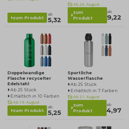
Ab
26. August
ab
zum
ab
9,22
zum Produkt
Produkt
5,32
Doppelwandige
Sportliche
Flasche recycelter
Wasserflasche
Edelstahl
Ab 25 Stück
Ab 25 Stück
Erhältlich in 7 Farben
Erhältlich in 10 Farben
Ab
21. August
Ab
19. August
ab
zum
ab
4,97
zum Produkt
Produkt
5,25