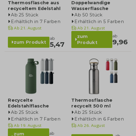
Thermosflasche aus
Doppelwandige
recyceltem Edelstahl
Wasserflasche
Ab 25 Stück
Ab 50 Stück
Erhältlich in 7 Farben
Erhältlich in 5 Farben
Ab
21. August
Ab
21. August
ab
zum
ab
9,96
zum Produkt
Produkt
5,47
Recycelte
Thermosflasche
Edelstahlflasche
recycelt 500 ml
Ab 25 Stück
Ab 25 Stück
Erhältlich in 7 Farben
Erhältlich in 6 Farben
Ab
19. August
Ab
26. August
ab
zum
ab