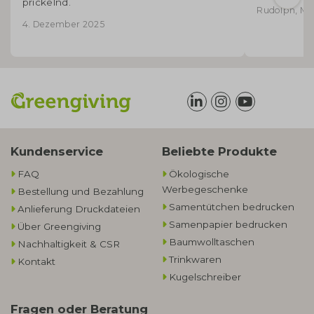
prickelnd.
Rudolph, Mic
4. Dezember 2025
Kundenservice
Beliebte Produkte
FAQ
Ökologische
Werbegeschenke​
Bestellung und Bezahlung
Samentütchen bedrucken
Anlieferung Druckdateien
Samenpapier bedrucken
Über Greengiving
Baumwolltaschen​
Nachhaltigkeit & CSR
Trinkwaren
Kontakt
Kugelschreiber
Fragen oder Beratung