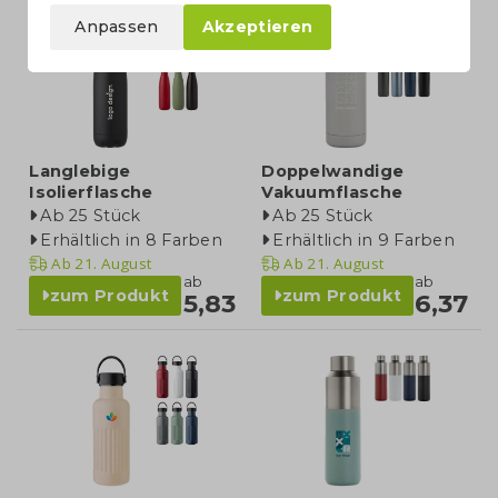
Anpassen
Akzeptieren
Langlebige
Doppelwandige
Isolierflasche
Vakuumflasche
Ab 25 Stück
Ab 25 Stück
Erhältlich in 8 Farben
Erhältlich in 9 Farben
Ab
21. August
Ab
21. August
ab
ab
zum Produkt
zum Produkt
5,83
6,37