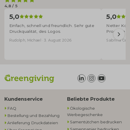
4,8 / 5
5,0
5,0
Einfach, schnell und freundlich. Sehr gute
Netter Kont
Druckqualität, des Logos.
Produkte - 
Rudolph, Michael · 3. August 2026
Sabrina Cecco
Kundenservice
Beliebte Produkte
FAQ
Ökologische
Werbegeschenke​
Bestellung und Bezahlung
Samentütchen bedrucken
Anlieferung Druckdateien
Samenpapier bedrucken
Über Greengiving