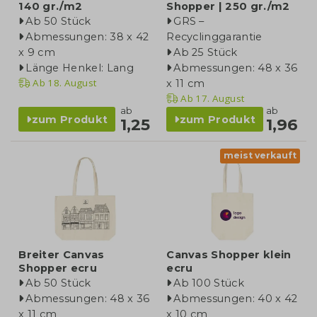
140 gr./m2
Shopper | 250 gr./m2
Ab 50 Stück
GRS –
Abmessungen: 38 x 42
Recyclinggarantie
x 9 cm
Ab 25 Stück
Länge Henkel: Lang
Abmessungen: 48 x 36
Ab
18. August
x 11 cm
Ab
17. August
ab
ab
zum Produkt
zum Produkt
1,25
1,96
meist verkauft
Breiter Canvas
Canvas Shopper klein
Shopper ecru
ecru
Ab 50 Stück
Ab 100 Stück
Abmessungen: 48 x 36
Abmessungen: 40 x 42
x 11 cm
x 10 cm