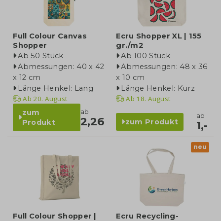
Full Colour Canvas
Ecru Shopper XL | 155
Shopper
gr./m2
Ab 50 Stück
Ab 100 Stück
Abmessungen: 40 x 42
Abmessungen: 48 x 36
x 12 cm
x 10 cm
Länge Henkel: Lang
Länge Henkel: Kurz
Ab
20. August
Ab
18. August
ab
zum
ab
2,26
zum Produkt
Produkt
1,-
neu
Full Colour Shopper |
Ecru Recycling-