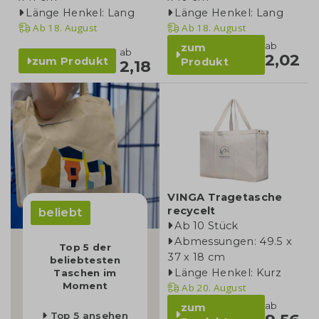
Länge Henkel: Lang
Länge Henkel: Lang
Ab
18. August
Ab
18. August
ab
zum
ab
2,02
zum Produkt
Produkt
2,18
VINGA Tragetasche
recycelt
beliebt
Ab 10 Stück
Abmessungen: 49.5 x
Top 5 der
37 x 18 cm
beliebtesten
Länge Henkel: Kurz
Taschen im
Moment
Ab
20. August
ab
zum
Top 5 ansehen