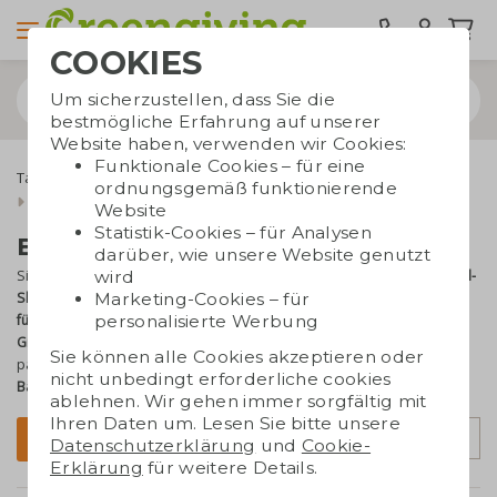
COOKIES
Um sicherzustellen, dass Sie die
bestmögliche Erfahrung auf unserer
Website haben, verwenden wir Cookies:
Funktionale Cookies – für eine
Taschen bedrucken
Tragetaschen
Baumwolltaschen
ordnungsgemäß funktionierende
Baumwollshopper S bis XL
Website
Statistik-Cookies – für Analysen
Baumwoll-Shopper bedrucken
darüber, wie unsere Website genutzt
wird
Sie suchen eine
große Baumwolltasche
mit viel Platz? Ein
Baumwoll-
Marketing-Cookies – für
Shopper
hat eine
Bodenfalte
sowie
stabile Henkel
und eignet sich
personalisierte Werbung
für Einkäufe, Events oder Giveaways
mit etwas mehr Inhalt. Bei
Greengiving
unterstützen wir Sie gerne bei der Auswahl einer
Sie können alle Cookies akzeptieren oder
passenden und
nachhaltigen Lösung
und
bedrucken Shopper aus
nicht unbedingt erforderliche cookies
Baumwolle
mit Ihrem
Logo oder Design
.
ablehnen. Wir gehen immer sorgfältig mit
Ihren Daten um. Lesen Sie bitte unsere
Sortierung
Filter
Datenschutzerklärung
und
Cookie-
Erklärung
für weitere Details.