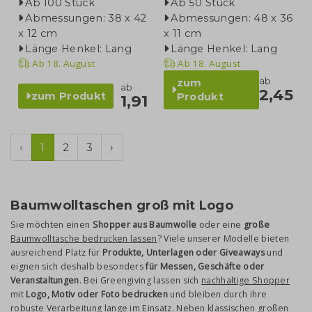
Ab 100 Stück
Ab 50 Stück
Abmessungen: 38 x 42
Abmessungen: 48 x 36
x 12 cm
x 11 cm
Länge Henkel: Lang
Länge Henkel: Lang
Ab
18. August
Ab
18. August
ab
zum
ab
2,45
zum Produkt
Produkt
1,91
‹
1
2
3
›
Baumwolltaschen groß mit Logo
Sie möchten einen
Shopper aus Baumwolle
oder eine
große
Baumwolltasche bedrucken lassen
? Viele unserer Modelle bieten
ausreichend Platz für
Produkte, Unterlagen oder Giveaways
und
eignen sich deshalb besonders
für Messen, Geschäfte oder
Veranstaltungen
. Bei Greengiving lassen sich
nachhaltige Shopper
mit
Logo, Motiv oder Foto bedrucken
und bleiben durch ihre
robuste Verarbeitung lange im Einsatz. Neben klassischen großen