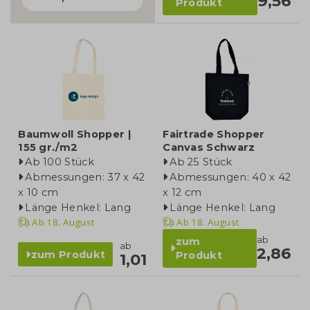
9,56
Produkt
Baumwoll Shopper |
Fairtrade Shopper
155 gr./m2
Canvas Schwarz
Ab 100 Stück
Ab 25 Stück
Abmessungen: 37 x 42
Abmessungen: 40 x 42
x 10 cm
x 12 cm
Länge Henkel: Lang
Länge Henkel: Lang
Ab
18. August
Ab
18. August
ab
zum
ab
2,86
zum Produkt
Produkt
1,01