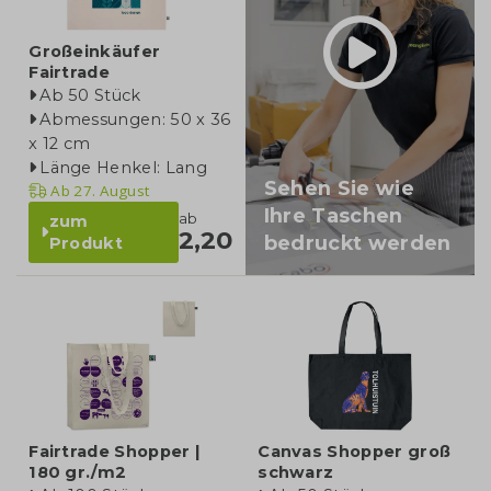
Großeinkäufer
Fairtrade
Ab 50 Stück
Abmessungen: 50 x 36
x 12 cm
Länge Henkel: Lang
Sehen Sie wie
Ab
27. August
Ihre Taschen
ab
zum
2,20
bedruckt werden
Produkt
Fairtrade Shopper |
Canvas Shopper groß
180 gr./m2
schwarz