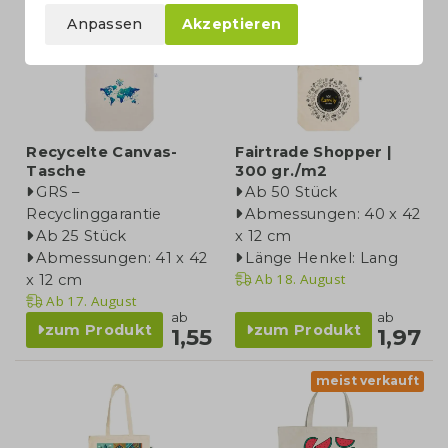
Anpassen
Akzeptieren
Recycelte Canvas-
Fairtrade Shopper |
Tasche
300 gr./m2
GRS –
Ab 50 Stück
Recyclinggarantie
Abmessungen: 40 x 42
Ab 25 Stück
x 12 cm
Abmessungen: 41 x 42
Länge Henkel: Lang
Ab
18. August
x 12 cm
Ab
17. August
ab
ab
zum Produkt
zum Produkt
1,55
1,97
meist verkauft