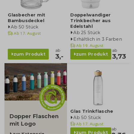
Glasbecher mit
Doppelwandiger
Bambusdeckel
Trinkbecher aus
Edelstahl
Ab 50 Stück
Ab 25 Stück
Ab
17. August
Erhältlich in 3 Farben
Ab
19. August
ab
ab
zum Produkt
zum Produkt
3,-
3,73
kategorie
Glas Trinkflasche
Dopper Flaschen
Ab 50 Stück
mit Logo
Ab
17. August
ab
zum Produkt
zur Kategorie