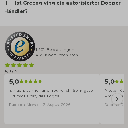
Ist Greengiving ein autorisierter Dopper-
Händler?
1.201 Bewertungen
Alle Bewertungen lesen
4,8 / 5
5,0
5,0
Einfach, schnell und freundlich. Sehr gute
Netter Kont
Druckqualität, des Logos.
Produkte - 
Rudolph, Michael · 3. August 2026
Sabrina Cecco