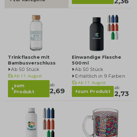
2,36
Trinkflasche mit
Einwandige Flasche
Bambusverschluss
500 ml
Ab 50 Stück
Ab 50 Stück
Ab
17. August
Erhältlich in 9 Farben
Ab
17. August
ab
zum
ab
2,69
zum Produkt
Produkt
2,73