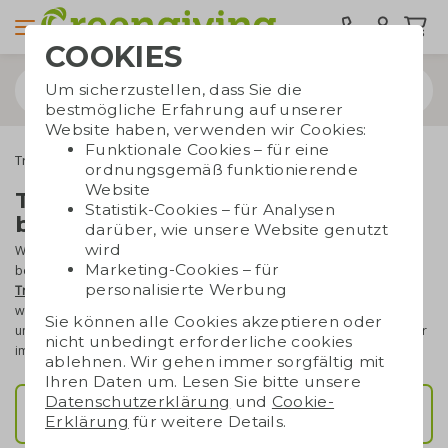
COOKIES
Um sicherzustellen, dass Sie die
bestmögliche Erfahrung auf unserer
Website haben, verwenden wir Cookies:
Funktionale Cookies – für eine
Trinkwaren
ordnungsgemäß funktionierende
Website
Trink & Wasserflaschen
Statistik-Cookies – für Analysen
bedrucken
darüber, wie unsere Website genutzt
wird
Wasserflaschen, Becher, Gläser und Kaffeetassen: Greengiving
Marketing-Cookies – für
bedruckt wirklich alles. Beliebte Wasserflaschen sind die
Retulp
personalisierte Werbung
Trinkflaschen
,
Dopper
und unsere
Thermosflaschen
. Eine
wiederverwendbare Wasserflasche sieht gut aus und spart
Sie können alle Cookies akzeptieren oder
unnötigen Plastikmüll. Unsere
nachhaltigen Trinkflaschen
sind daher
nicht unbedingt erforderliche cookies
immer ein doppelt erfolgreiches Werbegeschenk.
ablehnen. Wir gehen immer sorgfältig mit
Ihren Daten um. Lesen Sie bitte unsere
Datenschutzerklärung
und
Cookie-
Top 5 beliebte Trinkflaschen
Erklärung
für weitere Details.