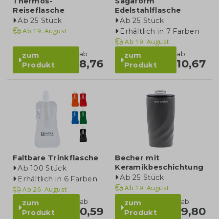
Thermos-
Sagaform
Reiseflasche
Edelstahlflasche
Ab 25 Stück
Ab 25 Stück
Ab
19. August
Erhältlich in 7 Farben
Ab
19. August
ab
ab
zum
zum
8,76
10,67
Produkt
Produkt
Faltbare Trinkflasche
Becher mit
Keramikbeschichtung
Ab 100 Stück
Ab 25 Stück
Erhältlich in 6 Farben
Ab
19. August
Ab
26. August
ab
ab
zum
zum
0,59
9,80
Produkt
Produkt