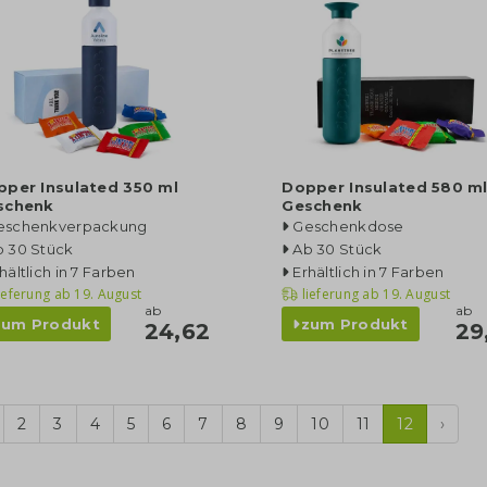
pper Insulated 350 ml
Dopper Insulated 580 m
schenk
Geschenk
eschenkverpackung
Geschenkdose
b 30 Stück
Ab 30 Stück
hältlich in 7 Farben
Erhältlich in 7 Farben
ieferung ab
19. August
lieferung ab
19. August
ab
ab
zum Produkt
zum Produkt
24,62
29
2
3
4
5
6
7
8
9
10
11
12
›