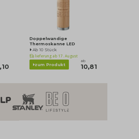
Doppelwandige
Thermoskanne LED
Ab 10 Stück
lieferung ab
17. August
b
ab
zum Produkt
,10
10,81