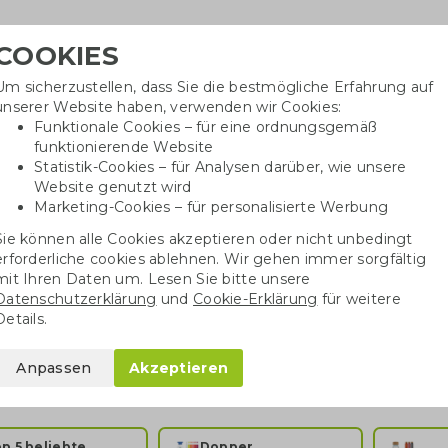
COOKIES
Um sicherzustellen, dass Sie die bestmögliche Erfahrung auf
Benötig
unserer Website haben, verwenden wir Cookies:
inf
Funktionale Cookies – für eine ordnungsgemäß
funktionierende Website
Statistik-Cookies – für Analysen darüber, wie unsere
Website genutzt wird
Baumwolltaschen
Trinkwaren
Kugelschrei
Marketing-Cookies – für personalisierte Werbung
Sie können alle Cookies akzeptieren oder nicht unbedingt
erforderliche cookies ablehnen. Wir gehen immer sorgfältig
mit Ihren Daten um. Lesen Sie bitte unsere
Datenschutzerklärung
und
Cookie-Erklärung
für weitere
nk & Wasserflaschen bedrucken
Details.
aschen, Becher, Gläser und Kaffeetassen: Greengiving bedruckt wir
Anpassen
Akzeptieren
schen
,
Dopper
und unsere
Thermosflaschen
. Eine wiederverwendba
n Plastikmüll. Unsere
nachhaltigen Trinkflaschen
sind daher immer 
p 5 beliebte
Dopper