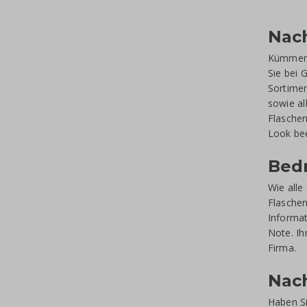
Nach
Kümmern
Sie bei 
Sortimen
sowie a
Flaschen
Look bee
Bedr
Wie alle
Flaschen
Informat
Note. Ih
Firma.
Nach
Haben Si