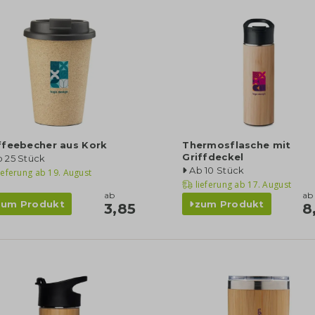
ffeebecher aus Kork
Thermosflasche mit
Griffdeckel
 25 Stück
Ab 10 Stück
ieferung ab
19. August
lieferung ab
17. August
ab
ab
zum Produkt
zum Produkt
3,85
8