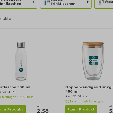
Wass
inkflaschen
Trinkflaschen
odukte
sflasche 500 ml
Doppelwandiges Trinkgl
450 ml
b 50 Stück
Ab 25 Stück
ieferung ab
17. August
lieferung ab
17. August
ab
a
zum Produkt
zum Produkt
2,58
5