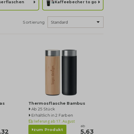
erflaschen
Kaffeebecher to go
Sortierung
as
Thermosflasche Bambus
Ab 25 Stück
Erhältlich in 2 Farben
lieferung ab
17. August
b
ab
zum Produkt
,32
5,63