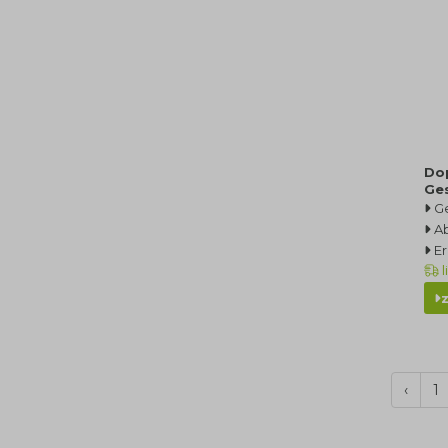
Do
Ge
G
A
Er
l
‹
1