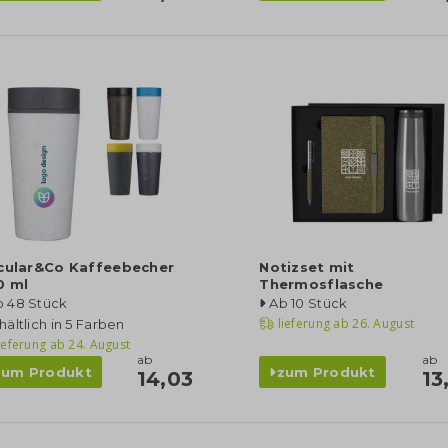
rcular&Co Kaffeebecher
Notizset mit
0 ml
Thermosflasche
b 48 Stück
Ab 10 Stück
lieferung ab
26. August
hältlich in 5 Farben
ieferung ab
24. August
ab
ab
zum Produkt
zum Produkt
14,03
13