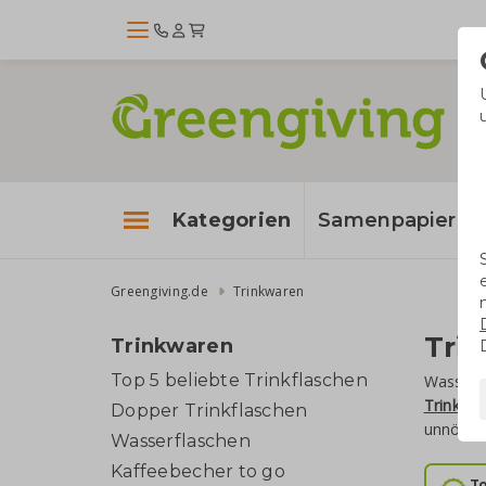
Kategorien
Samenpapier
Greengiving.de
Trinkwaren
Tri
Trinkwaren
Top 5 beliebte Trinkflaschen
Wasserfl
Trinkfla
Dopper Trinkflaschen
unnötige
Wasserflaschen
Kaffeebecher to go
To