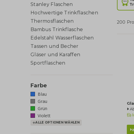
Stanley Flaschen
Tr
Hochwertige Trinkflaschen
Thermosflaschen
200 Pr
Bambus Trinkflasche
Edelstahl Wasserflaschen
Tassen und Becher
Gläser und Karaffen
Sportflaschen
Farbe
Blau
Grau
Gla
Grün
A
l
Violett
ALLE OPTIONEN WÄHLEN