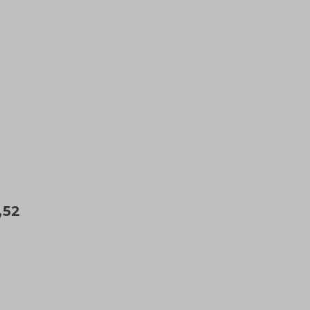
l
,52