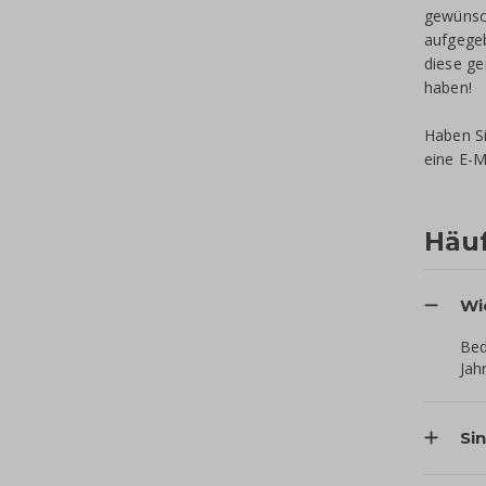
gewünsch
aufgegeb
diese ge
haben!
Haben Si
eine E-M
Häuf
Wi
Bed
Jah
Si