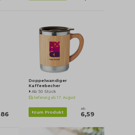
Doppelwandiger
Kaffeebecher
Ab 50 Stück
lieferung ab
17. August
ab
zum Produkt
,86
6,59