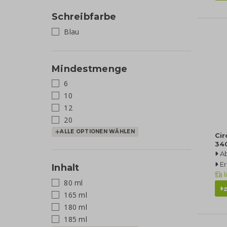
Schreibfarbe
Blau
Mindestmenge
6
10
12
20
ALLE OPTIONEN WÄHLEN
Ci
34
A
Er
Inhalt
l
80 ml
165 ml
180 ml
185 ml