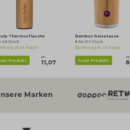
tulp Thermosflasche
Bambus Reisetasse
b 48 Stück
Ab 100 Stück
ieferung ab
24. August
lieferung ab
19. August
ab
a
zum Produkt
zum Produkt
11,07
8
nsere Marken