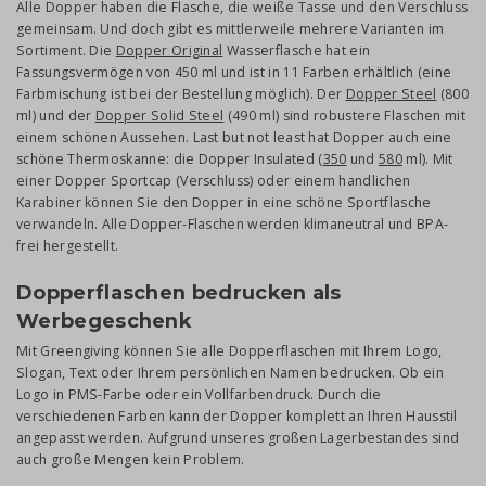
Alle Dopper haben die Flasche, die weiße Tasse und den Verschluss
gemeinsam. Und doch gibt es mittlerweile mehrere Varianten im
Sortiment. Die
Dopper Original
Wasserflasche hat ein
Fassungsvermögen von 450 ml und ist in 11 Farben erhältlich (eine
Farbmischung ist bei der Bestellung möglich). Der
Dopper Steel
(800
ml) und der
Dopper Solid Steel
(490 ml) sind robustere Flaschen mit
einem schönen Aussehen. Last but not least hat Dopper auch eine
schöne Thermoskanne: die Dopper Insulated (
350
und
580
ml). Mit
einer Dopper Sportcap (Verschluss) oder einem handlichen
Karabiner können Sie den Dopper in eine schöne Sportflasche
verwandeln. Alle Dopper-Flaschen werden klimaneutral und BPA-
frei hergestellt.
Dopperflaschen bedrucken als
Werbegeschenk
Mit Greengiving können Sie alle Dopperflaschen mit Ihrem Logo,
Slogan, Text oder Ihrem persönlichen Namen bedrucken. Ob ein
Logo in PMS-Farbe oder ein Vollfarbendruck. Durch die
verschiedenen Farben kann der Dopper komplett an Ihren Hausstil
angepasst werden. Aufgrund unseres großen Lagerbestandes sind
auch große Mengen kein Problem.