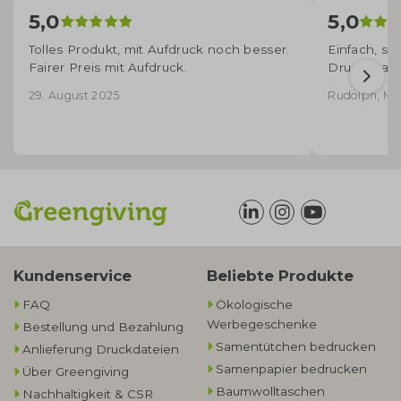
5,0
5,0
Tolles Produkt, mit Aufdruck noch besser.
Einfach, sc
Fairer Preis mit Aufdruck.
Druckqualit
29. August 2025
Rudolph, Mic
Kundenservice
Beliebte Produkte
FAQ
Ökologische
Werbegeschenke​
Bestellung und Bezahlung
Samentütchen bedrucken
Anlieferung Druckdateien
Samenpapier bedrucken
Über Greengiving
Baumwolltaschen​
Nachhaltigkeit & CSR