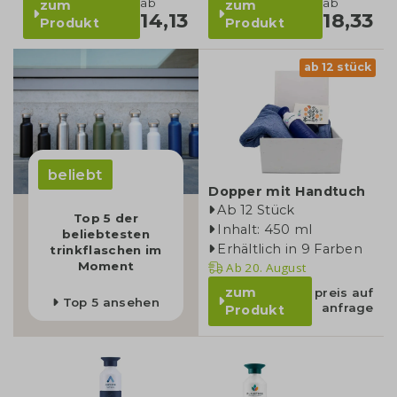
ab
ab
zum
zum
14,13
18,33
Produkt
Produkt
ab 12 stück
beliebt
Dopper mit Handtuch
Ab 12 Stück
Top 5 der
Inhalt: 450 ml
beliebtesten
Erhältlich in 9 Farben
trinkflaschen im
Moment
Ab
20. August
zum
preis auf
Top 5 ansehen
anfrage
Produkt