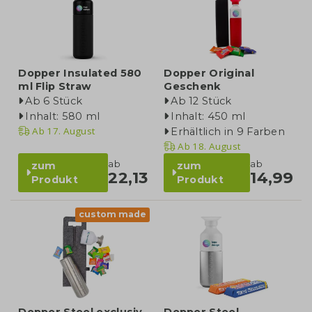
Dopper Insulated 580
Dopper Original
ml Flip Straw
Geschenk
Ab 6 Stück
Ab 12 Stück
Inhalt: 580 ml
Inhalt: 450 ml
Ab
17. August
Erhältlich in 9 Farben
Ab
18. August
ab
ab
zum
zum
22,13
14,99
Produkt
Produkt
custom made