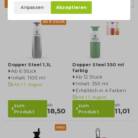
Sortierung
Filter
Anpassen
Akzeptieren
ab 6 stück
Dopper Steel 1,1L
Dopper Steel 350 ml
farbig
Ab 6 Stück
Ab 12 Stück
Inhalt: 1100 ml
Inhalt: 350 ml
Ab
17. August
Erhältlich in 4 Farben
Ab
17. August
ab
ab
zum
zum
18,50
11,01
Produkt
Produkt
neu