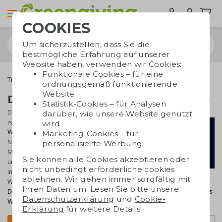
COOKIES
Um sicherzustellen, dass Sie die
bestmögliche Erfahrung auf unserer
Website haben, verwenden wir Cookies:
Funktionale Cookies – für eine
Trinkwaren
Dopper Trinkflaschen
ordnungsgemäß funktionierende
Website
Dopper Trinkflaschen bedrucken
Statistik-Cookies – für Analysen
Dopper Trinkflaschen bedrucken mit Logo ab 12 Stück. Der Dopper
darüber, wie unsere Website genutzt
ist eine
einzigartige und
sehr beliebte
wird
Wasserflasche
mit einer schönen
Marketing-Cookies – für
Nachricht. Dopper inspiriert
personalisierte Werbung
Menschen dazu, den Plastikmüll in
Sie können alle Cookies akzeptieren oder
unseren Ozeanen zu reduzieren,
nicht unbedingt erforderliche cookies
indem sie wiederverwendbare
ablehnen. Wir gehen immer sorgfältig mit
Wasserflaschen verwenden. Möchten Sie helfen? Lassen Sie den
Ihren Daten um. Lesen Sie bitte unsere
Dopper bedrucken
und Sie haben ein wunderschönes,
nachhaltiges
Datenschutzerklärung
und
Cookie-
Werbegeschenk
.
Erklärung
für weitere Details.