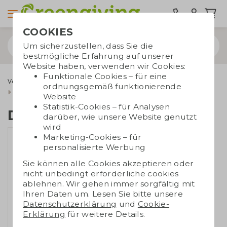
COOKIES
Um sicherzustellen, dass Sie die
bestmögliche Erfahrung auf unserer
Website haben, verwenden wir Cookies:
Funktionale Cookies – für eine
Verschenkmomente
Saisonale Geschenke
ordnungsgemäß funktionierende
Sommergeschenke
Dopper mit Handtuch
Website
Statistik-Cookies – für Analysen
Dopper mit Handtuch
darüber, wie unsere Website genutzt
wird
Marketing-Cookies – für
personalisierte Werbung
Sie können alle Cookies akzeptieren oder
nicht unbedingt erforderliche cookies
ablehnen. Wir gehen immer sorgfältig mit
Ihren Daten um. Lesen Sie bitte unsere
Datenschutzerklärung
und
Cookie-
Erklärung
für weitere Details.