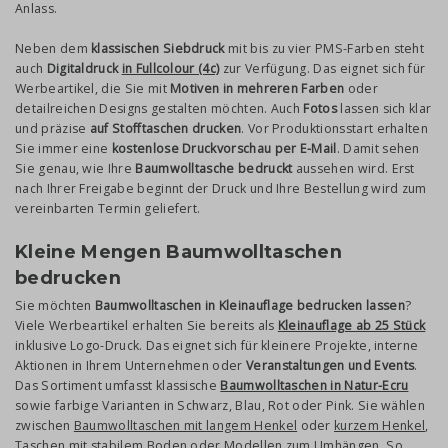
Anlass.
Neben dem
klassischen Siebdruck
mit bis zu vier PMS-Farben steht
auch
Digitaldruck
in Fullcolour (4c)
zur Verfügung. Das eignet sich für
Werbeartikel, die Sie mit
Motiven in mehreren Farben
oder
detailreichen Designs gestalten möchten. Auch
Fotos
lassen sich klar
und präzise
auf Stofftaschen drucken
. Vor Produktionsstart erhalten
Sie immer eine
kostenlose Druckvorschau per E-Mail
. Damit sehen
Sie genau, wie Ihre
Baumwolltasche bedruckt
aussehen wird. Erst
nach Ihrer Freigabe beginnt der Druck und Ihre Bestellung wird zum
vereinbarten Termin geliefert.
Kleine Mengen Baumwolltaschen
bedrucken
Sie möchten
Baumwolltaschen in Kleinauflage bedrucken lassen
?
Viele Werbeartikel erhalten Sie bereits als
Kleinauflage ab 25 Stück
inklusive Logo-Druck. Das eignet sich für kleinere Projekte, interne
Aktionen in Ihrem Unternehmen oder
Veranstaltungen und Events
.
Das Sortiment umfasst klassische
Baumwolltaschen in Natur-Ecru
sowie farbige Varianten in Schwarz, Blau, Rot oder Pink. Sie wählen
zwischen
Baumwolltaschen mit langem Henkel
oder
kurzem Henkel
,
Taschen mit stabilem Boden oder Modellen zum Umhängen. So