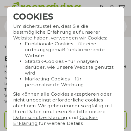
COOKIES
Um sicherzustellen, dass Sie die
bestmögliche Erfahrung auf unserer
Website haben, verwenden wir Cookies:
Funktionale Cookies – für eine
Taschen bedrucken
Tragetaschen
Baumwolltaschen
ordnungsgemäß funktionierende
Website
Baumwolltaschen bedrucken
Statistik-Cookies – für Analysen
Für viele Unternehmen ist das
Bedrucken von Baumwolltaschen
eine
darüber, wie unsere Website genutzt
bewährte Lösung für langlebige Werbung. Das saubere Finish, die
wird
solide Qualität und ein klares Druckbild sorgen für ein
gutes Preis-
Marketing-Cookies – für
Leistungs-Verhältnis
. Wenn Sie Ihre Stofftaschen bei uns
mit Ihrem
personalisierte Werbung
Text oder Logo bedrucken
lassen, entsteht ein nachhaltiges
Sie können alle Cookies akzeptieren oder
Werbegeschenk, das im Alltag sichtbar bleibt. Haben Sie Fragen?
nicht unbedingt erforderliche cookies
Wir helfen Ihnen gerne!
ablehnen. Wir gehen immer sorgfältig mit
Ihren Daten um. Lesen Sie bitte unsere
Datenschutzerklärung
und
Cookie-
Top 5 beliebte Taschen
Erklärung
für weitere Details.