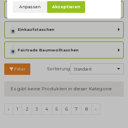
Anpassen
Akzeptieren
Ecru Baumwolltaschen
Einkaufstaschen
Fairtrade Baumwolltaschen
Sortierung
Filter
Es gibt keine Produkten in dieser Kategorie
‹
1
2
3
4
5
6
7
8
›