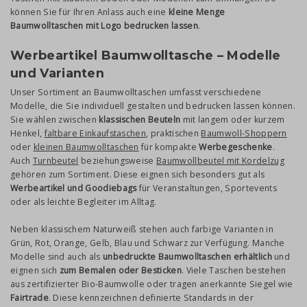
können Sie für Ihren Anlass auch eine
kleine Menge
Baumwolltaschen mit Logo bedrucken lassen
.
Werbeartikel Baumwolltasche – Modelle
und Varianten
Unser Sortiment an Baumwolltaschen umfasst verschiedene
Modelle, die Sie individuell gestalten und bedrucken lassen können.
Sie wählen zwischen
klassischen Beuteln
mit langem oder kurzem
Henkel,
faltbare Einkaufstaschen
, praktischen
Baumwoll-Shoppern
oder
kleinen Baumwolltaschen
für kompakte
Werbegeschenke
.
Auch
Turnbeutel
beziehungsweise
Baumwollbeutel mit Kordelzug
gehören zum Sortiment. Diese eignen sich besonders gut als
Werbeartikel und Goodiebags
für Veranstaltungen, Sportevents
oder als leichte Begleiter im Alltag.
Neben klassischem Naturweiß stehen auch farbige Varianten in
Grün, Rot, Orange, Gelb, Blau und Schwarz zur Verfügung. Manche
Modelle sind auch als
unbedruckte Baumwolltaschen erhältlich
und
eignen sich
zum Bemalen oder Besticken
. Viele Taschen bestehen
aus zertifizierter Bio-Baumwolle oder tragen anerkannte Siegel wie
Fairtrade
. Diese kennzeichnen definierte Standards in der