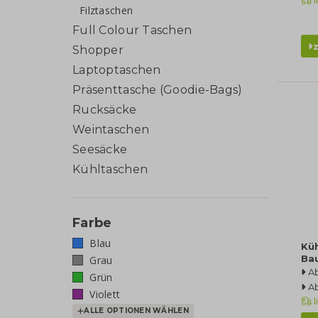
l
Filztaschen
Full Colour Taschen
Shopper
Laptoptaschen
Präsenttasche (Goodie-Bags)
Rucksäcke
Weintaschen
Seesäcke
Kühltaschen
Farbe
Blau
Küh
Ba
Grau
Ab
Grün
Ab
Violett
l
ALLE OPTIONEN WÄHLEN