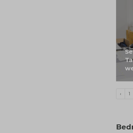
Se
Ta
we
‹
1
Bed