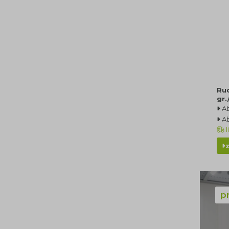
Ruc
gr
A
A
l
p