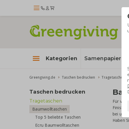
Kategorien
Samenpapier
Greengiving.de
Taschen bedrucken
Tragetaschen
Bau
Taschen bedrucken
Tragetaschen
Für viel
Finish, 
Baumwolltaschen
bei uns
Top 5 beliebte Taschen
Haben Si
Ecru Baumwolltaschen