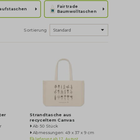
Fairtrade
aufstaschen
Baumwolltaschen
Sortierung
ter
Strandtasche aus
recyceltem Canvas
r
Ab 50 Stück
Abmessungen: 49 x 37 x 9 cm
lieferung ab
17. August