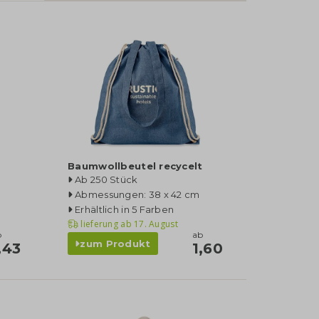
Baumwollbeutel recycelt
Ab 250 Stück
Abmessungen: 38 x 42 cm
Erhältlich in 5 Farben
lieferung ab
17. August
b
ab
zum Produkt
,43
1,60