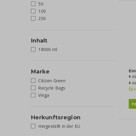
50
100
250
Inhalt
18000 ml
Marke
Ei
A
Citizen Green
A
Recycle Bags
l
Vinga
Herkunftsregion
Hergestellt in der EU