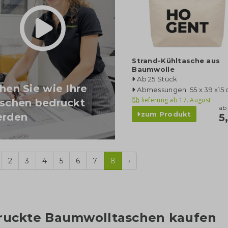
Strand-Kühltasche aus
Baumwolle
Ab 25 Stück
hen Sie wie Ihre
Abmessungen: 55 x 39 x15
lieferung ab
17. August
schen bedruckt
ab
zum Produkt
rden
5
2
3
4
5
6
7
8
›
ruckte Baumwolltaschen kaufen