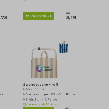
ab
zum Produkt
,73
3,19
Strandtasche groß
Ab 25 Stück
5 cm
Abmessungen: 60 x 46 x 16 cm
Erhältlich in 2 Farben
lieferung ab
17. August
ab