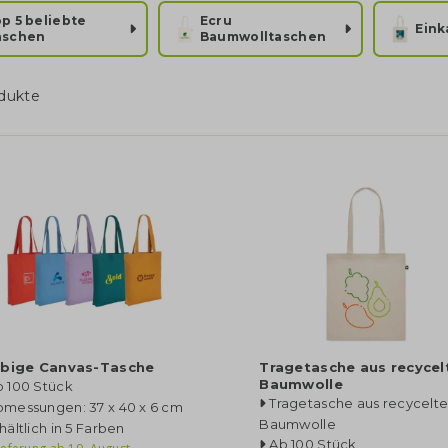
p 5 beliebte
Ecru
Eink
aschen
Baumwolltaschen
dukte
rbige Canvas-Tasche
Tragetasche aus recycel
Baumwolle
b 100 Stück
Tragetasche aus recycelte
bmessungen: 37 x 40 x 6 cm
Baumwolle
hältlich in 5 Farben
Ab 100 Stück