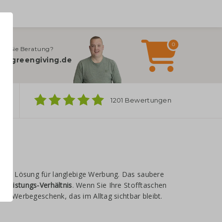
0
en Sie Beratung?
o@greengiving.de
ber
1201 Bewertungen
rte Lösung für langlebige Werbung. Das saubere
s-Leistungs-Verhältnis
. Wenn Sie Ihre Stofftaschen
ges Werbegeschenk, das im Alltag sichtbar bleibt.