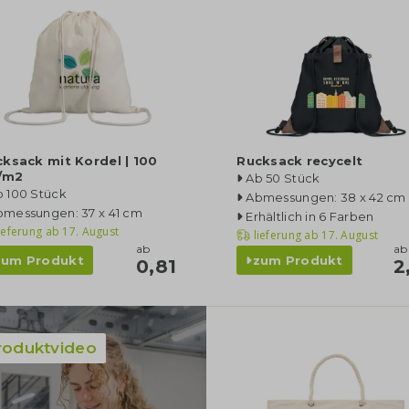
ksack mit Kordel | 100
Rucksack recycelt
./m2
Ab 50 Stück
b 100 Stück
Abmessungen: 38 x 42 cm
bmessungen: 37 x 41 cm
Erhältlich in 6 Farben
ieferung ab
17. August
lieferung ab
17. August
ab
ab
zum Produkt
zum Produkt
0,81
2
roduktvideo