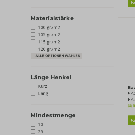
Materialstärke
100 gr./m2
105 gr./m2
115 gr./m2
120 gr./m2
ALLE OPTIONEN WÄHLEN
Länge Henkel
Kurz
Ba
Lang
A
A
l
Mindestmenge
10
25