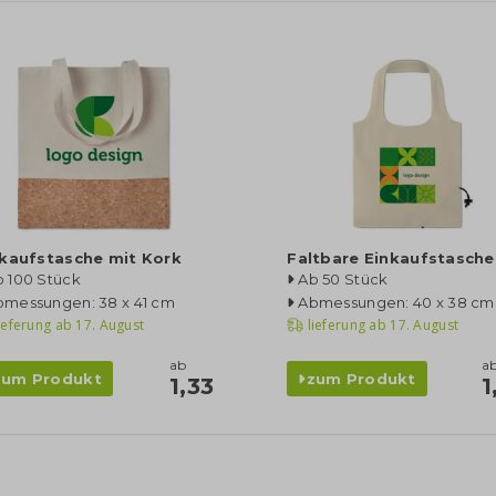
nkaufstasche mit Kork
Faltbare Einkaufstasche
b 100 Stück
Ab 50 Stück
bmessungen: 38 x 41 cm
Abmessungen: 40 x 38 cm
ieferung ab
17. August
lieferung ab
17. August
ab
a
zum Produkt
zum Produkt
1,33
1