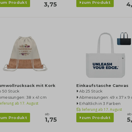
zum Produkt
zum Produkt
3,75
4
umwollrucksack mit Kork
Einkaufstasche Canvas
b 50 Stück
Ab 25 Stück
bmessungen: 38 x 41 cm
Abmessungen: 49 x 37 x 9
ieferung ab
17. August
Erhältlich in 3 Farben
lieferung ab
17. August
ab
ab
zum Produkt
zum Produkt
1,75
5