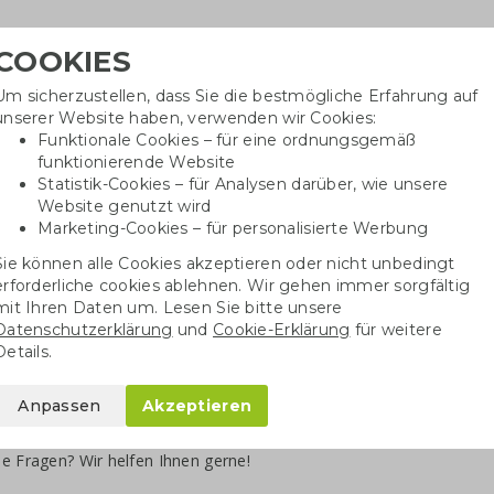
COOKIES
Um sicherzustellen, dass Sie die bestmögliche Erfahrung auf
Benötig
unserer Website haben, verwenden wir Cookies:
inf
Funktionale Cookies – für eine ordnungsgemäß
funktionierende Website
Statistik-Cookies – für Analysen darüber, wie unsere
Website genutzt wird
Baumwolltaschen
Trinkwaren
Kugelschrei
Marketing-Cookies – für personalisierte Werbung
Sie können alle Cookies akzeptieren oder nicht unbedingt
erforderliche cookies ablehnen. Wir gehen immer sorgfältig
Baumwolltaschen
mit Ihren Daten um. Lesen Sie bitte unsere
Datenschutzerklärung
und
Cookie-Erklärung
für weitere
mwolltaschen bedrucken
Details.
e Unternehmen ist das
Bedrucken von Baumwolltaschen
eine bewäh
Anpassen
Akzeptieren
die solide Qualität und ein klares Druckbild sorgen für ein
gutes Prei
mit Ihrem Text oder Logo bedrucken
lassen, entsteht ein nachhalti
e Fragen? Wir helfen Ihnen gerne!