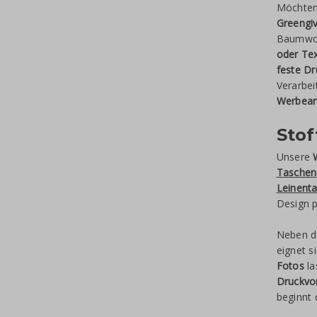
Möchten
Greengi
Baumwol
oder Tex
feste D
Verarbei
Werbeart
Sto
Unsere
Taschen
Leinent
Design 
Neben 
eignet s
Fotos
la
Druckvo
beginnt 