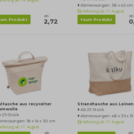
ieferung ab
19. August
Abmessungen: 38 x 42 cm
lieferung ab
17. August
ab
ab
zum Produkt
zum Produkt
2,72
0
ltasche aus recycelter
Strandtasche aus Leinen
umwolle
Ab 25 Stück
 25 Stück
Abmessungen: 48 x 35 x 1
messungen: 18 x 14 x 30 cm
lieferung ab
17. August
ieferung ab
17. August
ab
ab