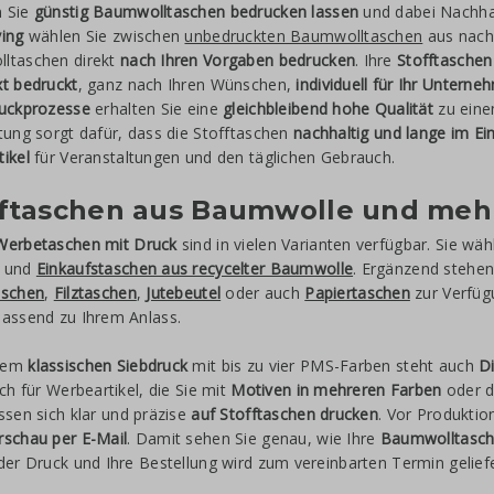
 Sie
günstig Baumwolltaschen bedrucken lassen
und dabei Nachhalt
ving
wählen Sie zwischen
unbedruckten Baumwolltaschen
aus nachv
ltaschen direkt
nach Ihren Vorgaben bedrucken
. Ihre
Stofftasche
t bedruckt
, ganz nach Ihren Wünschen,
individuell für Ihr Untern
ruckprozesse
erhalten Sie eine
gleichbleibend hohe Qualität
zu ein
tung sorgt dafür, dass die Stofftaschen
nachhaltig und lange im Ei
ikel
für Veranstaltungen und den täglichen Gebrauch.
fftaschen aus Baumwolle und meh
Werbetaschen mit Druck
sind in vielen Varianten verfügbar. Sie wä
und
Einkaufstaschen aus recycelter Baumwolle
. Ergänzend stehen
aschen
,
Filztaschen
,
Jutebeutel
oder auch
Papiertaschen
zur Verfüg
passend zu Ihrem Anlass.
dem
klassischen Siebdruck
mit bis zu vier PMS-Farben steht auch
D
ich für Werbeartikel, die Sie mit
Motiven in mehreren Farben
oder d
ssen sich klar und präzise
auf Stofftaschen drucken
. Vor Produktio
rschau per E-Mail
. Damit sehen Sie genau, wie Ihre
Baumwolltasch
der Druck und Ihre Bestellung wird zum vereinbarten Termin geliefe