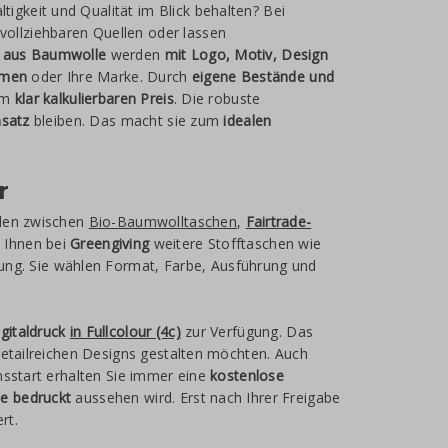
igkeit und Qualität im Blick behalten? Bei
ollziehbaren Quellen oder lassen
n aus Baumwolle
werden
mit Logo, Motiv, Design
ehmen
oder Ihre Marke. Durch
eigene Bestände und
em
klar kalkulierbaren Preis
. Die robuste
nsatz
bleiben. Das macht sie zum
idealen
r
hlen zwischen
Bio-Baumwolltaschen
,
Fairtrade-
 Ihnen bei
Greengiving
weitere Stofftaschen wie
ung. Sie wählen Format, Farbe, Ausführung und
igitaldruck
in Fullcolour (4c)
zur Verfügung. Das
etailreichen Designs gestalten möchten. Auch
nsstart erhalten Sie immer eine
kostenlose
e bedruckt
aussehen wird. Erst nach Ihrer Freigabe
rt.