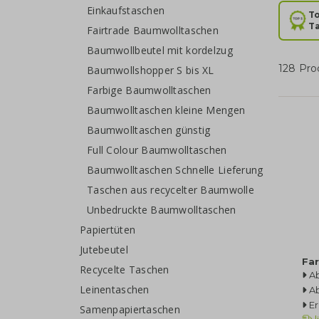
Einkaufstaschen
To
T
Fairtrade Baumwolltaschen
Baumwollbeutel mit kordelzug
128 Pro
Baumwollshopper S bis XL
Farbige Baumwolltaschen
Baumwolltaschen kleine Mengen
Baumwolltaschen günstig
Full Colour Baumwolltaschen
Baumwolltaschen Schnelle Lieferung
Taschen aus recycelter Baumwolle
Unbedruckte Baumwolltaschen
Papiertüten
Jutebeutel
Fa
Recycelte Taschen
A
Leinentaschen
A
Er
Samenpapiertaschen