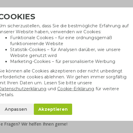
COOKIES
Um sicherzustellen, dass Sie die bestmögliche Erfahrung auf
Benötig
unserer Website haben, verwenden wir Cookies:
inf
Funktionale Cookies – für eine ordnungsgemäß
funktionierende Website
Statistik-Cookies – für Analysen darüber, wie unsere
Website genutzt wird
Baumwolltaschen
Trinkwaren
Kugelschrei
Marketing-Cookies – für personalisierte Werbung
Sie können alle Cookies akzeptieren oder nicht unbedingt
erforderliche cookies ablehnen. Wir gehen immer sorgfältig
Baumwolltaschen
mit Ihren Daten um. Lesen Sie bitte unsere
Datenschutzerklärung
und
Cookie-Erklärung
für weitere
mwolltaschen bedrucken
Details.
e Unternehmen ist das
Bedrucken von Baumwolltaschen
eine bewäh
Anpassen
Akzeptieren
die solide Qualität und ein klares Druckbild sorgen für ein
gutes Prei
mit Ihrem Text oder Logo bedrucken
lassen, entsteht ein nachhalti
e Fragen? Wir helfen Ihnen gerne!