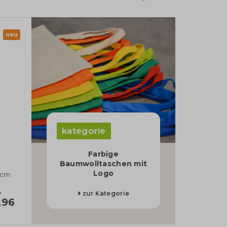
neu
kategorie
|
Farbige
Baumwolltaschen mit
Logo
 cm
b
zur Kategorie
,96