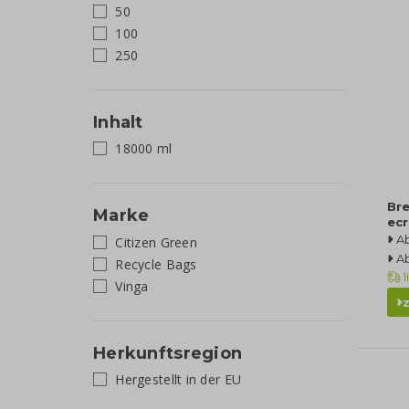
50
100
250
Inhalt
18000 ml
Br
Marke
ec
A
Citizen Green
Ab
Recycle Bags
l
Vinga
Herkunftsregion
Hergestellt in der EU