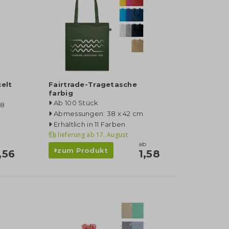
elt
Fairtrade-Tragetasche
farbig
Ab 100 Stück
18
Abmessungen: 38 x 42 cm
Erhältlich in 11 Farben
lieferung ab
17. August
ab
zum Produkt
,56
1,58