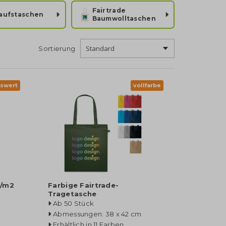
Fairtrade
aufstaschen
Baumwolltaschen
Sortierung
iswert
vollfarbe
./m2
Farbige Fairtrade-
Tragetasche
Ab 50 Stück
Abmessungen: 38 x 42 cm
Erhältlich in 11 Farben