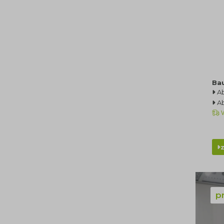
Ba
A
A
V
p