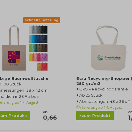
schnelle lieferung
rbige Baumwolltasche
Ecru Recycling-Shopper 
250 gr./m2
b 100 Stück
GRS – Recyclinggarantie
bmessungen: 38 x 42 cm
Ab 25 Stück
hältlich in 23 Farben
Abmessungen: 48 x 36 x 11
ieferung ab
17. August
lieferung ab
14. August
ab
a
zum Produkt
zum Produkt
0,66
1