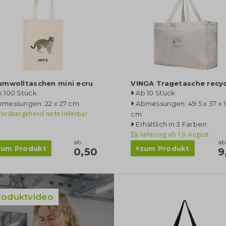
umwolltaschen mini ecru
VINGA Tragetasche recyc
b 100 Stück
Ab 10 Stück
bmessungen: 22 x 27 cm
Abmessungen: 49.5 x 37 x 
orübergehend nicht lieferbar
cm
Erhältlich in 3 Farben
lieferung ab
19. August
ab
ab
zum Produkt
zum Produkt
0,50
9
roduktvideo