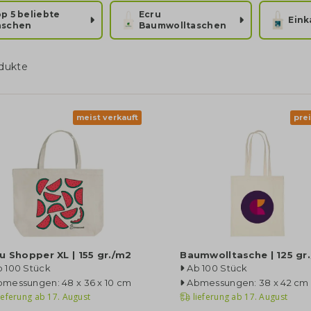
p 5 beliebte
Ecru
Eink
aschen
Baumwolltaschen
dukte
meist verkauft
pre
u Shopper XL | 155 gr./m2
Baumwolltasche | 125 gr
b 100 Stück
Ab 100 Stück
bmessungen: 48 x 36 x 10 cm
Abmessungen: 38 x 42 cm
ieferung ab
17. August
lieferung ab
17. August