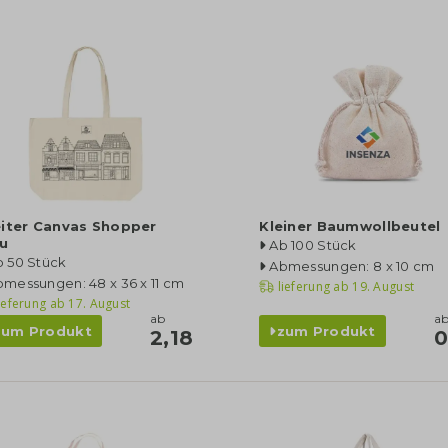
eiter Canvas Shopper
Kleiner Baumwollbeutel
ru
Ab 100 Stück
b 50 Stück
Abmessungen: 8 x 10 cm
messungen: 48 x 36 x 11 cm
lieferung ab
19. August
ieferung ab
17. August
ab
a
zum Produkt
zum Produkt
2,18
0