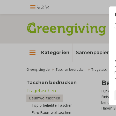
Kategorien
Samenpapier
Greengiving.de
Taschen bedrucken
Tragetaschen
Bau
Taschen bedrucken
Tragetaschen
Für viel
Finish, 
Baumwolltaschen
bei uns
Top 5 beliebte Taschen
Haben Si
Ecru Baumwolltaschen