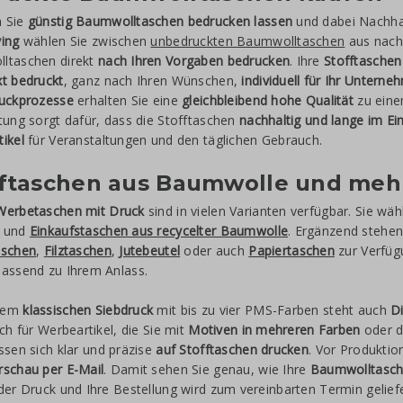
 Sie
günstig Baumwolltaschen bedrucken lassen
und dabei Nachhalt
ving
wählen Sie zwischen
unbedruckten Baumwolltaschen
aus nachv
ltaschen direkt
nach Ihren Vorgaben bedrucken
. Ihre
Stofftasche
t bedruckt
, ganz nach Ihren Wünschen,
individuell für Ihr Untern
ruckprozesse
erhalten Sie eine
gleichbleibend hohe Qualität
zu ein
tung sorgt dafür, dass die Stofftaschen
nachhaltig und lange im Ei
ikel
für Veranstaltungen und den täglichen Gebrauch.
fftaschen aus Baumwolle und meh
Werbetaschen mit Druck
sind in vielen Varianten verfügbar. Sie wä
und
Einkaufstaschen aus recycelter Baumwolle
. Ergänzend stehen
aschen
,
Filztaschen
,
Jutebeutel
oder auch
Papiertaschen
zur Verfüg
passend zu Ihrem Anlass.
dem
klassischen Siebdruck
mit bis zu vier PMS-Farben steht auch
D
ich für Werbeartikel, die Sie mit
Motiven in mehreren Farben
oder d
ssen sich klar und präzise
auf Stofftaschen drucken
. Vor Produktio
rschau per E-Mail
. Damit sehen Sie genau, wie Ihre
Baumwolltasch
der Druck und Ihre Bestellung wird zum vereinbarten Termin geliefe