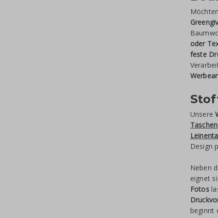
Möchten
Greengi
Baumwol
oder Tex
feste D
Verarbei
Werbeart
Sto
Unsere
Taschen
Leinent
Design 
Neben 
eignet s
Fotos
la
Druckvo
beginnt 