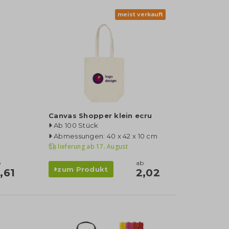
meist verkauft
Canvas Shopper klein ecru
Ab 100 Stück
Abmessungen: 40 x 42 x 10 cm
lieferung ab
17. August
b
ab
zum Produkt
,61
2,02