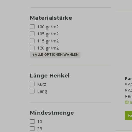
Materialstärke
100 gr./m2
105 gr./m2
115 gr./m2
120 gr./m2
ALLE OPTIONEN WÄHLEN
Länge Henkel
Fa
Kurz
A
A
Lang
Er
l
Mindestmenge
10
25