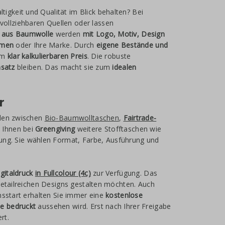
igkeit und Qualität im Blick behalten? Bei
ollziehbaren Quellen oder lassen
n aus Baumwolle
werden
mit Logo, Motiv, Design
ehmen
oder Ihre Marke. Durch
eigene Bestände und
em
klar kalkulierbaren Preis
. Die robuste
nsatz
bleiben. Das macht sie zum
idealen
r
hlen zwischen
Bio-Baumwolltaschen
,
Fairtrade-
 Ihnen bei
Greengiving
weitere Stofftaschen wie
ung. Sie wählen Format, Farbe, Ausführung und
igitaldruck
in Fullcolour (4c)
zur Verfügung. Das
etailreichen Designs gestalten möchten. Auch
nsstart erhalten Sie immer eine
kostenlose
e bedruckt
aussehen wird. Erst nach Ihrer Freigabe
rt.