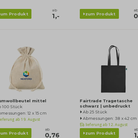
ab
a
zum Produkt
zum Produkt
1,-
0
umwollbeutel mittel
Fairtrade Tragetasche
schwarz | unbedruckt
b 100 Stück
Ab 25 Stück
messungen: 12 x 15 cm
Abmessungen: 38 x 42 cm
ieferung ab
19. August
lieferung ab
12. August
ab
a
zum Produkt
zum Produkt
0,76
1