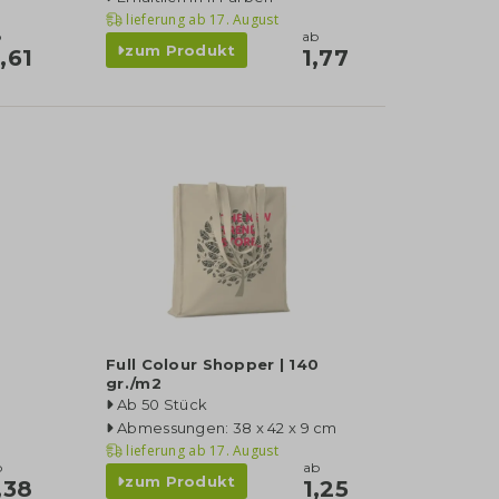
lieferung ab
17. August
b
ab
zum Produkt
,61
1,77
Full Colour Shopper | 140
gr./m2
Ab 50 Stück
Abmessungen: 38 x 42 x 9 cm
lieferung ab
17. August
b
ab
zum Produkt
,38
1,25