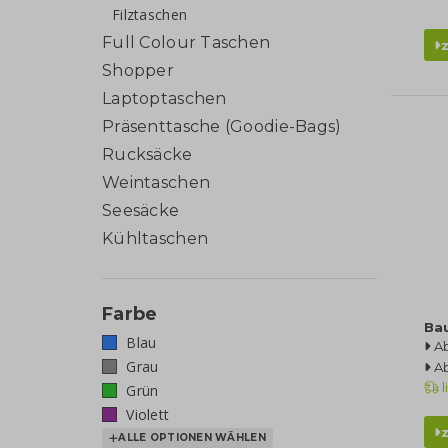
Filztaschen
Full Colour Taschen
Shopper
Laptoptaschen
Präsenttasche (Goodie-Bags)
Rucksäcke
Weintaschen
Seesäcke
Kühltaschen
Farbe
Ba
Blau
A
Grau
Ab
l
Grün
Violett
ALLE OPTIONEN WÄHLEN