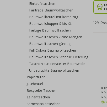
Einkaufstaschen
To
T
Fairtrade Baumwolltaschen
Baumwollbeutel mit kordelzug
128 Pro
Baumwollshopper S bis XL
Farbige Baumwolltaschen
Baumwolltaschen kleine Mengen
Baumwolltaschen günstig
Full Colour Baumwolltaschen
Baumwolltaschen Schnelle Lieferung
Taschen aus recycelter Baumwolle
Unbedruckte Baumwolltaschen
Papiertüten
Jutebeutel
Ecr
Recycelte Taschen
A
Leinentaschen
A
l
Samenpapiertaschen