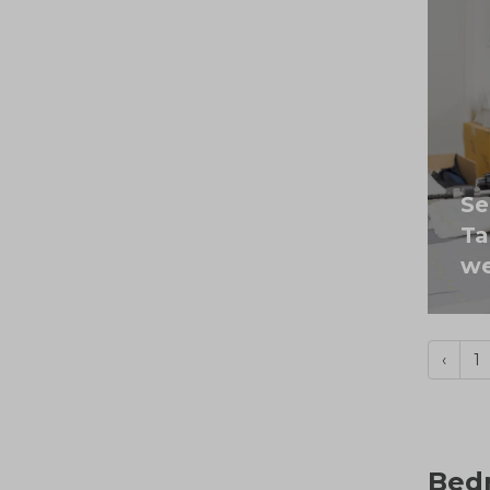
Se
Ta
we
‹
1
Bed