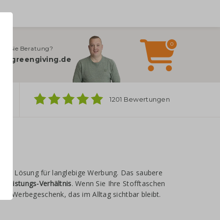
0
en Sie Beratung?
o@greengiving.de
ber
1201 Bewertungen
rte Lösung für langlebige Werbung. Das saubere
s-Leistungs-Verhältnis
. Wenn Sie Ihre Stofftaschen
ges Werbegeschenk, das im Alltag sichtbar bleibt.