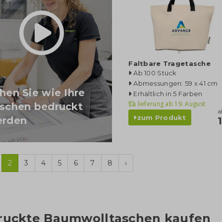
Faltbare Tragetasche
Ab 100 Stück
Abmessungen: 59 x 41 cm
hen Sie wie Ihre
Erhältlich in 5 Farben
lieferung ab
19. August
schen bedruckt
a
zum Produkt
rden
2
3
4
5
6
7
8
›
ruckte Baumwolltaschen kaufen