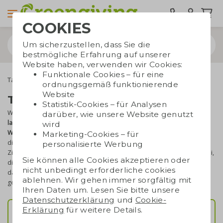
COOKIES
Um sicherzustellen, dass Sie die
bestmögliche Erfahrung auf unserer
Website haben, verwenden wir Cookies:
Funktionale Cookies – für eine
Taschen bedrucken
ordnungsgemäß funktionierende
Website
Taschen bedrucken
Statistik-Cookies – für Analysen
Wenn Sie für Ihr Unternehmen oder ein Event
Taschen bedrucken
darüber, wie unsere Website genutzt
lassen
, entscheiden Sie sich für weit mehr als einen bloßen
wird
Werbeartikel
. Eine hochwertige und nachhaltige
Tasche mit Logo
Marketing-Cookies – für
dient als langlebige Visitenkarte, die
Ihre Marke
im Alltag Ihrer
personalisierte Werbung
Zielgruppe präsent hält. Bei
Greengiving
unterstützen wir Sie dabei,
Sie können alle Cookies akzeptieren oder
diese Aufgabe
ohne unnötigen Aufwand
umzusetzen. Wir sorgen
nicht unbedingt erforderliche cookies
dafür, dass alles vom Angebot bis hin zur Lieferung angenehm
ablehnen. Wir gehen immer sorgfältig mit
geregelt ist.
Ihren Daten um. Lesen Sie bitte unsere
Datenschutzerklärung
und
Cookie-
Erklärung
für weitere Details.
Tragetaschen