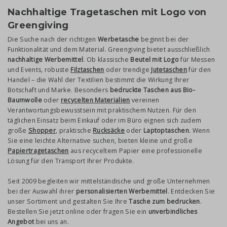
Nachhaltige Tragetaschen mit Logo von
Greengiving
Die Suche nach der richtigen
Werbetasche
beginnt bei der
Funktionalität und dem Material. Greengiving bietet ausschließlich
nachhaltige Werbemittel
. Ob klassische
Beutel mit Logo
für Messen
und Events, robuste
Filztaschen
oder trendige
Jutetaschen
für den
Handel – die Wahl der Textilien bestimmt die Wirkung Ihrer
Botschaft und Marke. Besonders
bedruckte Taschen aus Bio-
Baumwolle
oder
recycelten Materialien
vereinen
Verantwortungsbewusstsein mit praktischem Nutzen. Für den
täglichen Einsatz beim Einkauf oder im Büro eignen sich zudem
große
Shopper
, praktische
Rucksäcke
oder
Laptoptaschen
. Wenn
Sie eine leichte Alternative suchen, bieten kleine und große
Papiertragetaschen
aus recyceltem Papier eine professionelle
Lösung für den Transport Ihrer Produkte.
Seit 2009 begleiten wir mittelständische und große Unternehmen
bei der Auswahl ihrer
personalisierten Werbemittel
. Entdecken Sie
unser Sortiment und gestalten Sie Ihre
Tasche zum bedrucken
.
Bestellen Sie jetzt online oder fragen Sie ein
unverbindliches
Angebot
bei uns an.