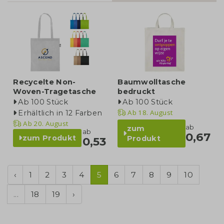
Recycelte Non-
Baumwolltasche
Woven-Tragetasche
bedruckt
Ab 100 Stück
Ab 100 Stück
Ab
18. August
Erhältlich in 12 Farben
Ab
20. August
ab
zum
ab
0,67
zum Produkt
Produkt
0,53
‹
1
2
3
4
5
6
7
8
9
10
...
18
19
›