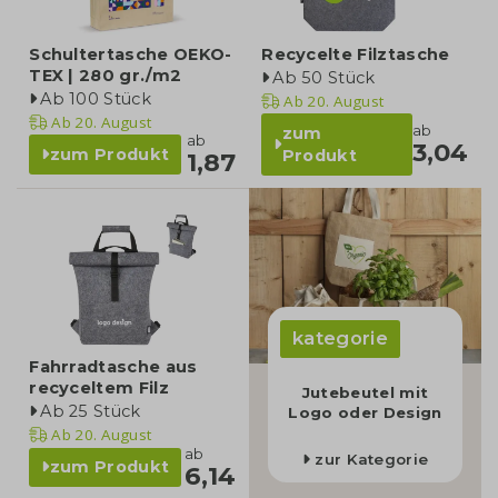
Schultertasche OEKO-
Recycelte Filztasche
TEX | 280 gr./m2
Ab 50 Stück
Ab 100 Stück
Ab
20. August
Ab
20. August
ab
zum
ab
3,04
zum Produkt
Produkt
1,87
kategorie
Fahrradtasche aus
recyceltem Filz
Jutebeutel mit
Ab 25 Stück
Logo oder Design
Ab
20. August
ab
zur Kategorie
zum Produkt
6,14