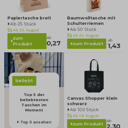
Papiertasche breit
Baumwolltasche mit
Schulterriemen
Ab 25 Stück
Ab 50 Stück
Ab
20. August
Ab
20. August
ab
zum
ab
0,27
zum Produkt
Produkt
1,43
beliebt
Top 5 der
Canvas Shopper klein
beliebtesten
schwarz
Taschen im
Ab 100 Stück
Moment
Ab
18. August
ab
Top 5 ansehen
zum Produkt
2,30