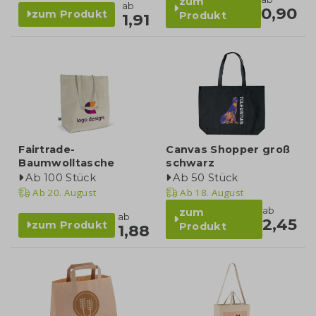
zum
ab
0,90
zum Produkt
Produkt
1,91
Fairtrade-
Canvas Shopper groß
Baumwolltasche
schwarz
Ab 100 Stück
Ab 50 Stück
Ab
20. August
Ab
18. August
ab
zum
ab
2,45
zum Produkt
Produkt
1,88