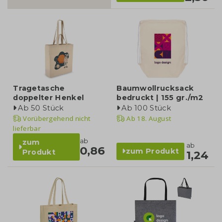
Tragetasche
Baumwollrucksack
doppelter Henkel
bedruckt | 155 gr./m2
Ab 50 Stück
Ab 100 Stück
Vorübergehend nicht
Ab
18. August
lieferbar
ab
zum
ab
0,86
zum Produkt
Produkt
1,24