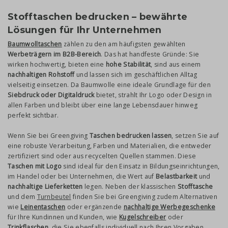
Stofftaschen bedrucken – bewährte
Lösungen für Ihr Unternehmen
Baumwolltaschen
zählen zu den am häufigsten gewählten
Werbeträgern im B2B-Bereich
. Das hat handfeste Gründe: Sie
wirken hochwertig, bieten eine
hohe Stabilität
, sind aus einem
nachhaltigen Rohstoff
und lassen sich im geschäftlichen Alltag
vielseitig einsetzen. Da Baumwolle eine ideale Grundlage für den
Siebdruck oder Digitaldruck
bietet, strahlt Ihr Logo oder Design in
allen Farben und bleibt über eine lange Lebensdauer hinweg
perfekt sichtbar.
Wenn Sie bei Greengiving
Taschen bedrucken lassen
, setzen Sie auf
eine robuste Verarbeitung, Farben und Materialien, die entweder
zertifiziert sind oder aus recycelten Quellen stammen. Diese
Taschen mit Logo
sind ideal für den Einsatz in Bildungseinrichtungen,
im Handel oder bei Unternehmen, die Wert auf
Belastbarkeit
und
nachhaltige Lieferketten
legen. Neben der klassischen
Stofftasche
und dem
Turnbeutel
finden Sie bei Greengiving zudem Alternativen
wie
Leinentaschen
oder ergänzende
nachhaltige Werbegeschenke
für Ihre Kundinnen und Kunden, wie
Kugelschreiber
oder
Trinkflaschen
, die Sie ebenfalls individuell nach Ihren Vorgaben