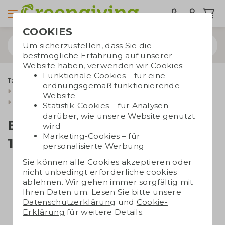
COOKIES
Um sicherzustellen, dass Sie die
bestmögliche Erfahrung auf unserer
Website haben, verwenden wir Cookies:
Funktionale Cookies – für eine
Taschen bedrucken
Tragetaschen
Baumwolltaschen
ordnungsgemäß funktionierende
Baumwollbeutel mit kordelzug
Website
Baumwollrucksack | 155 gr./m2
Statistik-Cookies – für Analysen
darüber, wie unsere Website genutzt
Baumwollrucksack |
wird
Marketing-Cookies – für
155 gr./m2
personalisierte Werbung
Sie können alle Cookies akzeptieren oder
nicht unbedingt erforderliche cookies
ablehnen. Wir gehen immer sorgfältig mit
Ihren Daten um. Lesen Sie bitte unsere
Datenschutzerklärung
und
Cookie-
Erklärung
für weitere Details.