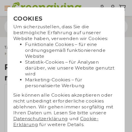
COOKIES
Um sicherzustellen, dass Sie die
bestmögliche Erfahrung auf unserer
Website haben, verwenden wir Cookies:
Funktionale Cookies – für eine
Taschen bedrucken
Rucksäcke
ordnungsgemäß funktionierende
Rolltop-Rucksack recycelte Baumwolle
Website
Statistik-Cookies – für Analysen
Rolltop-Rucksack
darüber, wie unsere Website genutzt
wird
recycelte Baumwolle
Marketing-Cookies – für
personalisierte Werbung
Sie können alle Cookies akzeptieren oder
nicht unbedingt erforderliche cookies
ablehnen. Wir gehen immer sorgfältig mit
Ihren Daten um. Lesen Sie bitte unsere
Datenschutzerklärung
und
Cookie-
Erklärung
für weitere Details.