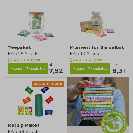
Teepaket
Moment für Sie selbst
Ab 25 Stück
Ab 10 Stück
Ab
20. August
Ab
20. August
ab
ab
zum Produkt
zum Produkt
7,92
8,31
custom made
kategorie
Retulp Paket
Ab 48 Stück