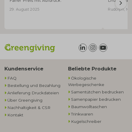
Fairer Preis mit Aufdruck.
Druckqualit
29. August 2025
Rudolph, Mic
Kundenservice
Beliebte Produkte
FAQ
Ökologische
Werbegeschenke​
Bestellung und Bezahlung
Samentütchen bedrucken
Anlieferung Druckdateien
Samenpapier bedrucken
Über Greengiving
Baumwolltaschen​
Nachhaltigkeit & CSR
Trinkwaren
Kontakt
Kugelschreiber