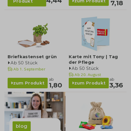
4,44
zum Produkt
Produkt
7,18
Briefkastenset grün
Karte mit Tony | Tag
der Pflege
Ab 50 Stück
Ab 50 Stück
Ab
1. September
Ab
20. August
ab
ab
zum Produkt
zum Produkt
1,80
3,36
blog