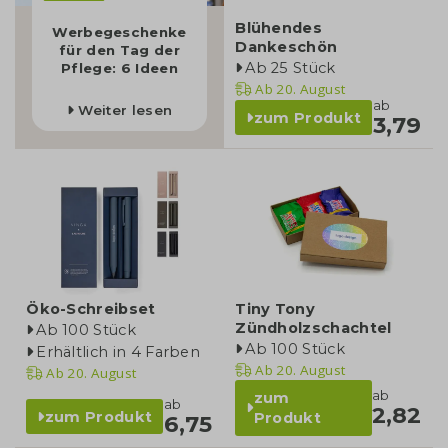
Blühendes
Werbegeschenke
Dankeschön
für den Tag der
Ab 25 Stück
Pflege: 6 Ideen
Ab
20. August
ab
Weiter lesen
zum Produkt
3,79
Öko-Schreibset
Tiny Tony
Zündholzschachtel
Ab 100 Stück
Ab 100 Stück
Erhältlich in 4 Farben
Ab
20. August
Ab
20. August
ab
zum
ab
2,82
zum Produkt
Produkt
6,75