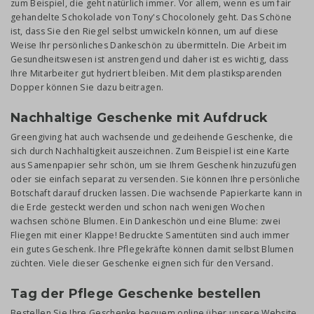
zum Beispiel, die geht natürlich immer. Vor allem, wenn es um fair
gehandelte Schokolade von Tony's Chocolonely geht. Das Schöne
ist, dass Sie den Riegel selbst umwickeln können, um auf diese
Weise Ihr persönliches Dankeschön zu übermitteln. Die Arbeit im
Gesundheitswesen ist anstrengend und daher ist es wichtig, dass
Ihre Mitarbeiter gut hydriert bleiben. Mit dem plastiksparenden
Dopper können Sie dazu beitragen.
Nachhaltige Geschenke mit Aufdruck
Greengiving hat auch wachsende und gedeihende Geschenke, die
sich durch Nachhaltigkeit auszeichnen. Zum Beispiel ist eine Karte
aus Samenpapier sehr schön, um sie Ihrem Geschenk hinzuzufügen
oder sie einfach separat zu versenden. Sie können Ihre persönliche
Botschaft darauf drucken lassen. Die wachsende Papierkarte kann in
die Erde gesteckt werden und schon nach wenigen Wochen
wachsen schöne Blumen. Ein Dankeschön und eine Blume: zwei
Fliegen mit einer Klappe! Bedruckte Samentüten sind auch immer
ein gutes Geschenk. Ihre Pflegekräfte können damit selbst Blumen
züchten. Viele dieser Geschenke eignen sich für den Versand.
Tag der Pflege Geschenke bestellen
Bestellen Sie Ihre Geschenke bequem online über unsere Website.