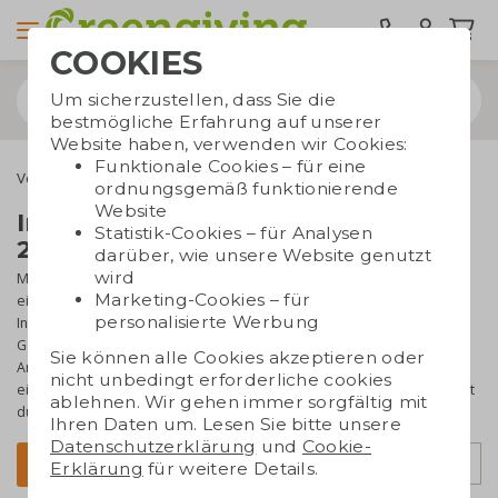
COOKIES
Um sicherzustellen, dass Sie die
bestmögliche Erfahrung auf unserer
Website haben, verwenden wir Cookies:
Funktionale Cookies – für eine
Verschenkmomente
Tag der Pflege
ordnungsgemäß funktionierende
Website
Internationaler Tag der Pflege
Statistik-Cookies – für Analysen
2026
darüber, wie unsere Website genutzt
wird
Möchten Sie Ihrem medizinischen Personal danken? Der 12. Mai ist
Marketing-Cookies – für
ein perfekter Zeitpunkt dafür. Am Dienstag, den 12. Mai 2026 ist
personalisierte Werbung
Internationaler Tag der Pflege. An diesem Tag werden alle
Gesundheitsdienstleister und Mitarbeiter für ihre enormen
Sie können alle Cookies akzeptieren oder
Anstrengungen ins Rampenlicht gerückt. Gerade in dieser Zeit ist
nicht unbedingt erforderliche cookies
eine helfende Hand für unsere Gesundheitshelden angebracht. Bist
ablehnen. Wir gehen immer sorgfältig mit
du dabei?
Ihren Daten um. Lesen Sie bitte unsere
Datenschutzerklärung
und
Cookie-
Sortierung
Filter
Erklärung
für weitere Details.