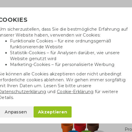
COOKIES
Um sicherzustellen, dass Sie die bestmögliche Erfahrung auf
Benötig
unserer Website haben, verwenden wir Cookies:
inf
Funktionale Cookies – für eine ordnungsgemäß
funktionierende Website
Statistik-Cookies – für Analysen darüber, wie unsere
Website genutzt wird
Baumwolltaschen
Trinkwaren
Kugelschrei
Marketing-Cookies – für personalisierte Werbung
Sie können alle Cookies akzeptieren oder nicht unbedingt
fe
Becher mit Samen
erforderliche cookies ablehnen. Wir gehen immer sorgfältig
mit Ihren Daten um. Lesen Sie bitte unsere
Datenschutzerklärung
und
Cookie-Erklärung
für weitere
n
Details.
Anpassen
Akzeptieren
Stü
Pro