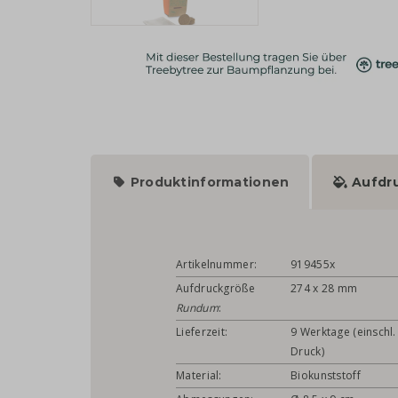
Produktinformationen
Aufdr
Artikelnummer:
919455x
Aufdruckgröße
274 x 28 mm
Rundum
:
Lieferzeit:
9 Werktage (einschl.
Druck)
Material:
Biokunststoff