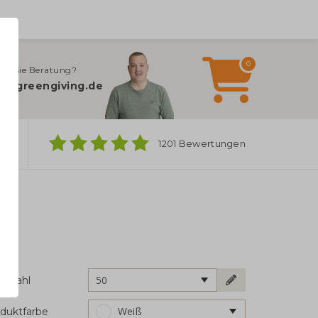
0
en Sie Beratung?
o@greengiving.de
ber
1201 Bewertungen
50
ckzahl
Weiß
duktfarbe