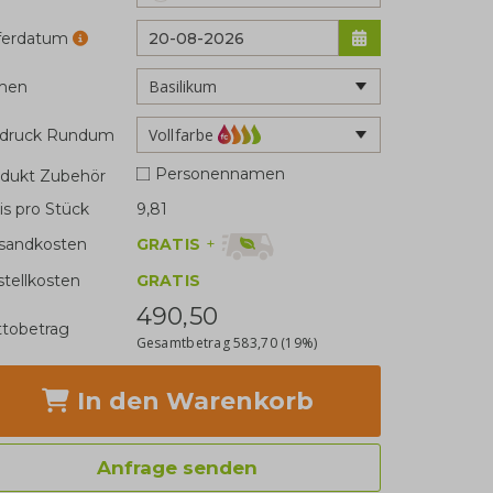
eferdatum
men
Vollfarbe
fdruck Rundum
Personennamen
dukt Zubehör
is pro Stück
9,81
GRATIS
+
sandkosten
stellkosten
GRATIS
490,50
tobetrag
Gesamtbetrag
583,70
(19%)
In den Warenkorb
Anfrage senden