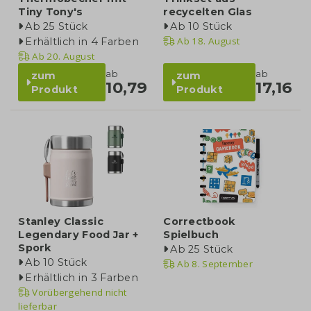
Tiny Tony's
recycelten Glas
Ab 25 Stück
Ab 10 Stück
Ab
18. August
Erhältlich in 4 Farben
Ab
20. August
ab
ab
zum
zum
10,79
17,16
Produkt
Produkt
Stanley Classic
Correctbook
Legendary Food Jar +
Spielbuch
Spork
Ab 25 Stück
Ab 10 Stück
Ab
8. September
Erhältlich in 3 Farben
Vorübergehend nicht
lieferbar