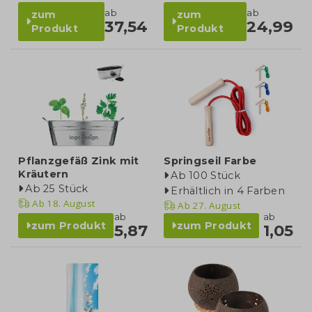
ab
ab
zum
zum
37,54
24,99
Produkt
Produkt
Pflanzgefäß Zink mit
Springseil Farbe
Kräutern
Ab 100 Stück
Ab 25 Stück
Erhältlich in 4 Farben
Ab
18. August
Ab
27. August
ab
ab
zum Produkt
zum Produkt
5,87
1,05