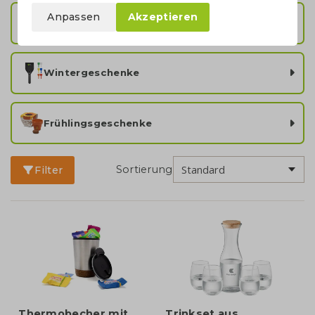
Anpassen
Akzeptieren
Herbstgeschenke
Wintergeschenke
Frühlingsgeschenke
Sortierung
Filter
Thermobecher mit
Trinkset aus