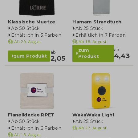
Klassische Muetze
Hamam Strandtuch
Ab 50 Stück
Ab 25 Stück
Erhältlich in 3 Farben
Erhältlich in 7 Farben
Ab
20. August
Ab
18. August
ab
zum
ab
4,43
zum Produkt
Produkt
2,05
Flanelldecke RPET
WakaWaka Light
Ab 50 Stück
Ab 25 Stück
Ab
27. August
Erhältlich in 6 Farben
Ab
18. August