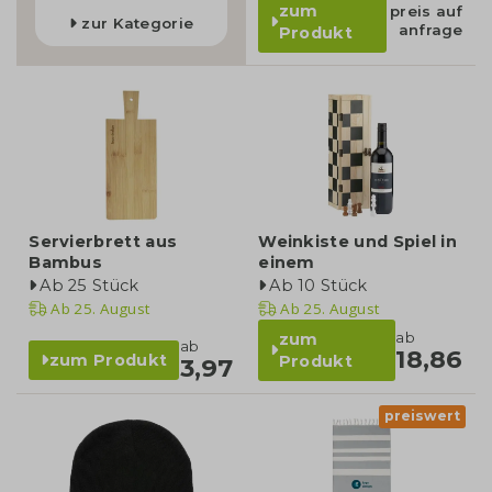
zum
preis auf
zur Kategorie
anfrage
Produkt
Servierbrett aus
Weinkiste und Spiel in
Bambus
einem
Ab 25 Stück
Ab 10 Stück
Ab
25. August
Ab
25. August
ab
zum
ab
18,86
zum Produkt
Produkt
3,97
preiswert