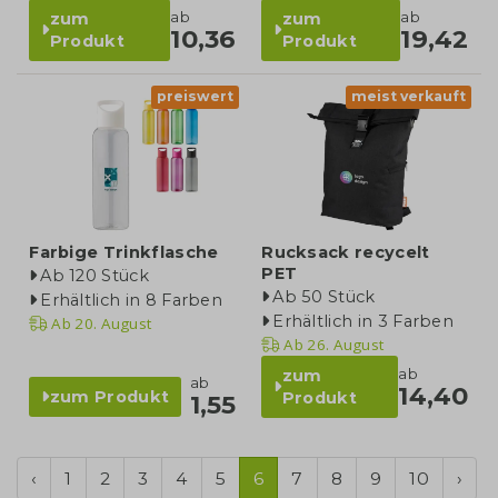
ab
ab
zum
zum
10,36
19,42
Produkt
Produkt
preiswert
meist verkauft
Farbige Trinkflasche
Rucksack recycelt
PET
Ab 120 Stück
Ab 50 Stück
Erhältlich in 8 Farben
Erhältlich in 3 Farben
Ab
20. August
Ab
26. August
ab
zum
ab
14,40
zum Produkt
Produkt
1,55
‹
1
2
3
4
5
6
7
8
9
10
›