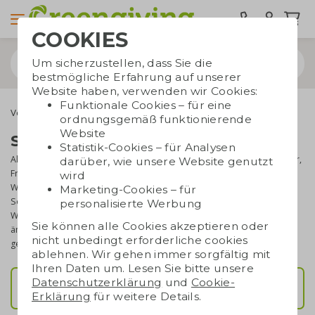
COOKIES
Um sicherzustellen, dass Sie die
bestmögliche Erfahrung auf unserer
Website haben, verwenden wir Cookies:
Funktionale Cookies – für eine
Verschenkmomente
Saisonale Geschenke
ordnungsgemäß funktionierende
Website
Saisonale Geschenke
Statistik-Cookies – für Analysen
Als Unternehmen ist es klug, auf die Saison zu reagieren. Ob Winter,
darüber, wie unsere Website genutzt
Frühling, Sommer oder Herbst, es gibt immer ein passendes
wird
Werbegeschenk. Wir möchten Ihnen das Nachdenken mit dieser
Marketing-Cookies – für
Seite ein wenig vereinfachen, die hier vorgestellten saisonalen
personalisierte Werbung
Werbegeschenke werden stets angepasst, wenn sich die Saison
Sie können alle Cookies akzeptieren oder
ändert. Auf diese Weise können Sie sicher sein, immer ein
nicht unbedingt erforderliche cookies
geeignetes nachhaltiges Werbegeschenk zu geben!
ablehnen. Wir gehen immer sorgfältig mit
Ihren Daten um. Lesen Sie bitte unsere
Datenschutzerklärung
und
Cookie-
Sommergeschenke
Erklärung
für weitere Details.