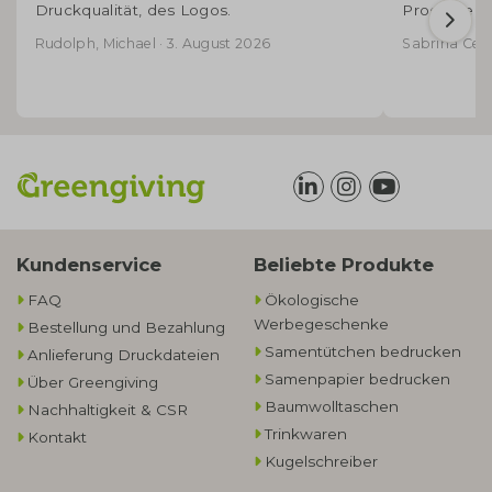
Druckqualität, des Logos.
Produkte - 
Rudolph, Michael · 3. August 2026
Sabrina Cecco
Kundenservice
Beliebte Produkte
FAQ
Ökologische
Werbegeschenke​
Bestellung und Bezahlung
Samentütchen bedrucken
Anlieferung Druckdateien
Samenpapier bedrucken
Über Greengiving
Baumwolltaschen​
Nachhaltigkeit & CSR
Trinkwaren
Kontakt
Kugelschreiber