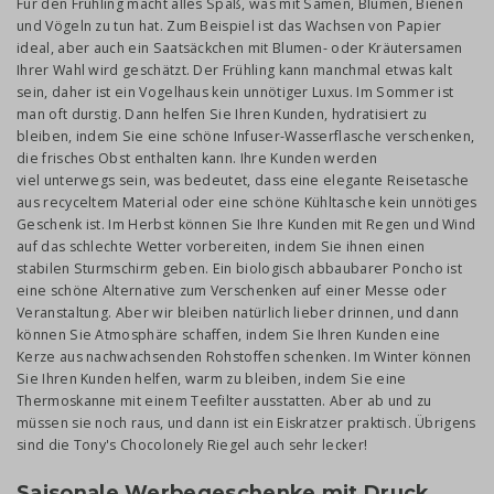
Für den Frühling macht alles Spaß, was mit Samen, Blumen, Bienen
und Vögeln zu tun hat. Zum Beispiel ist das Wachsen von Papier
ideal, aber auch ein Saatsäckchen mit Blumen- oder Kräutersamen
Ihrer Wahl wird geschätzt. Der Frühling kann manchmal etwas kalt
sein, daher ist ein Vogelhaus kein unnötiger Luxus. Im Sommer ist
man oft durstig. Dann helfen Sie Ihren Kunden, hydratisiert zu
bleiben, indem Sie eine schöne Infuser-Wasserflasche verschenken,
die frisches Obst enthalten kann. Ihre Kunden werden
viel unterwegs sein, was bedeutet, dass eine elegante Reisetasche
aus recyceltem Material oder eine schöne Kühltasche kein unnötiges
Geschenk ist. Im Herbst können Sie Ihre Kunden mit Regen und Wind
auf das schlechte Wetter vorbereiten, indem Sie ihnen einen
stabilen Sturmschirm geben. Ein biologisch abbaubarer Poncho ist
eine schöne Alternative zum Verschenken auf einer Messe oder
Veranstaltung. Aber wir bleiben natürlich lieber drinnen, und dann
können Sie Atmosphäre schaffen, indem Sie Ihren Kunden eine
Kerze aus nachwachsenden Rohstoffen schenken. Im Winter können
Sie Ihren Kunden helfen, warm zu bleiben, indem Sie eine
Thermoskanne mit einem Teefilter ausstatten. Aber ab und zu
müssen sie noch raus, und dann ist ein Eiskratzer praktisch. Übrigens
sind die Tony's Chocolonely Riegel auch sehr lecker!
Saisonale Werbegeschenke mit Druck