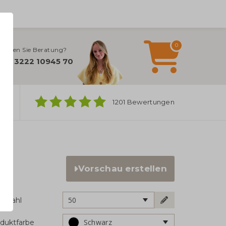
0
ötigen Sie Beratung?
+49 3222 10945 70
ber
1201 Bewertungen
Vorschau erstellen
50
ckzahl
Schwarz
duktfarbe