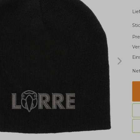
Li
Sti
Pre
Ver
Ein
Net