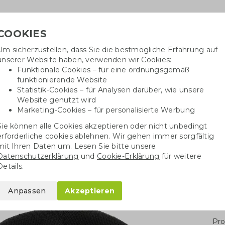
COOKIES
Um sicherzustellen, dass Sie die bestmögliche Erfahrung auf
Ben
unserer Website haben, verwenden wir Cookies:
Funktionale Cookies – für eine ordnungsgemäß
funktionierende Website
Statistik-Cookies – für Analysen darüber, wie unsere
Website genutzt wird
Baumwolltaschen
Trinkwaren
Kugelschrei
Marketing-Cookies – für personalisierte Werbung
Sie können alle Cookies akzeptieren oder nicht unbedingt
essoires
Klassische Muetze
erforderliche cookies ablehnen. Wir gehen immer sorgfältig
mit Ihren Daten um. Lesen Sie bitte unsere
Datenschutzerklärung
und
Cookie-Erklärung
für weitere
e
Details.
Anpassen
Akzeptieren
Stü
Pro