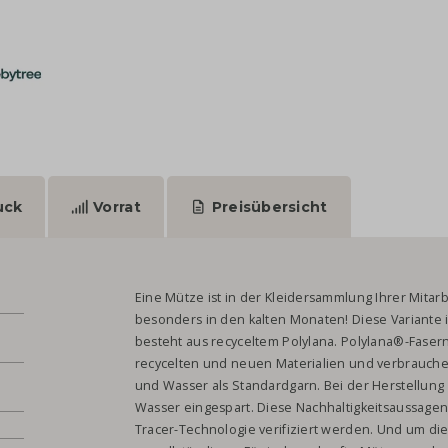
uck
Vorrat
Preisübersicht
Eine Mütze ist in der Kleidersammlung Ihrer Mitar
besonders in den kalten Monaten! Diese Variante 
besteht aus recyceltem Polylana. Polylana®-Faser
recycelten und neuen Materialien und verbrauche
und Wasser als Standardgarn. Bei der Herstellung 
Wasser eingespart. Diese Nachhaltigkeitsaussage
Tracer-Technologie verifiziert werden. Und um di