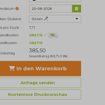
eferdatum
Sticken
cken Stickerei
is pro Stück
7,71
GRATIS
+
sandkosten
stellkosten
GRATIS
385,50
tobetrag
Gesamtbetrag
458,75
(19%)
In den Warenkorb
Anfrage senden
Kostenlose Druckvorschau