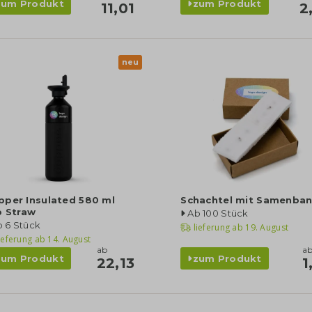
zum Produkt
zum Produkt
11,01
2
neu
pper Insulated 580 ml
Schachtel mit Samenba
p Straw
Ab 100 Stück
b 6 Stück
lieferung ab
19. August
ieferung ab
14. August
ab
a
zum Produkt
zum Produkt
22,13
1