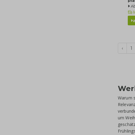
pla
A
l
‹
1
Wer
Warum s
Relevanz
verbunde
um Weih
geschätz
Frühlin