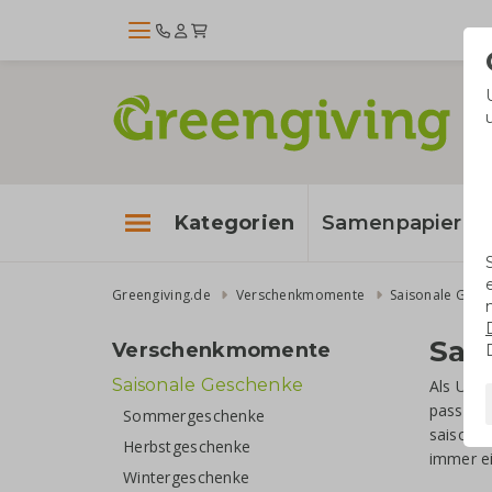
Kategorien
Samenpapier
Greengiving.de
Verschenkmomente
Saisonale Gesc
Sai
Verschenkmomente
Saisonale Geschenke
Als Unte
passende
Sommergeschenke
saisonal
Herbstgeschenke
immer e
Wintergeschenke