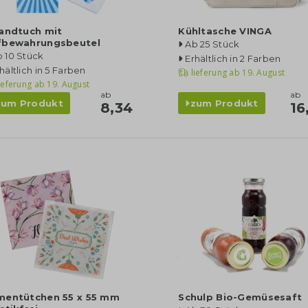
randtuch mit
Kühltasche VINGA
fbewahrungsbeutel
Ab 25 Stück
 10 Stück
Erhältlich in 2 Farben
hältlich in 5 Farben
lieferung ab
19. August
ieferung ab
19. August
ab
ab
zum Produkt
zum Produkt
8,34
16
mentütchen 55 x 55 mm
Schulp Bio-Gemüsesaft