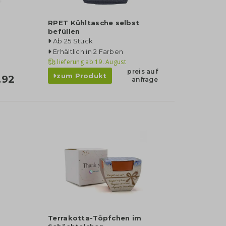
RPET Kühltasche selbst
befüllen
Ab 25 Stück
Erhältlich in 2 Farben
lieferung ab
19. August
preis auf
zum Produkt
,92
anfrage
Terrakotta-Töpfchen im