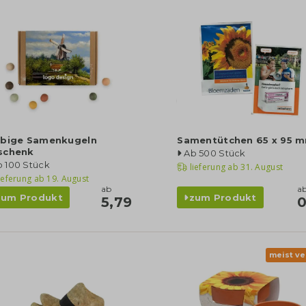
rbige Samenkugeln
Samentütchen 65 x 95 
schenk
Ab 500 Stück
b 100 Stück
lieferung ab
31. August
ieferung ab
19. August
ab
a
zum Produkt
zum Produkt
5,79
0
meist ve