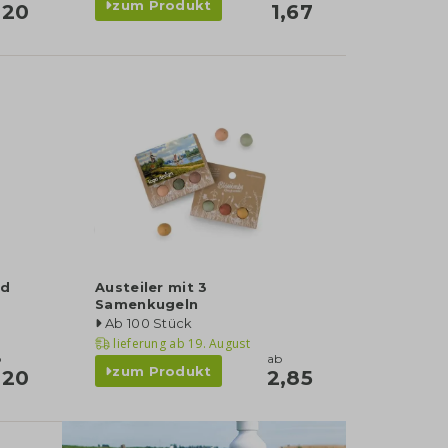
zum Produkt
,20
1,67
nd
Austeiler mit 3
Samenkugeln
Ab 100 Stück
lieferung ab
19. August
b
ab
zum Produkt
,20
2,85