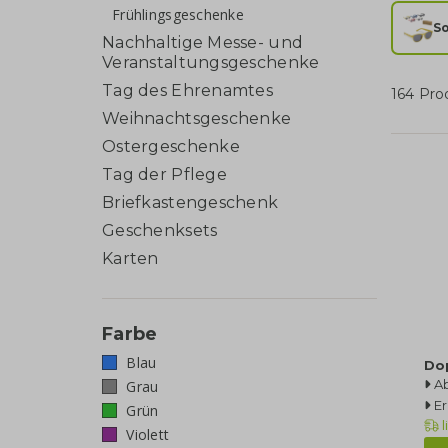
Frühlingsgeschenke
S
Nachhaltige Messe- und
Veranstaltungsgeschenke
Tag des Ehrenamtes
164 Pro
Weihnachtsgeschenke
Ostergeschenke
Tag der Pflege
Briefkastengeschenk
Geschenksets
Karten
Farbe
Blau
Dop
Ab
Grau
Er
Grün
l
Violett