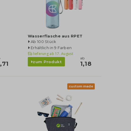
Wasserflasche aus RPET
Ab 100 Stück
Erhältlich in 9 Farben
lieferung ab
17. August
b
ab
zum Produkt
,71
1,18
custom made