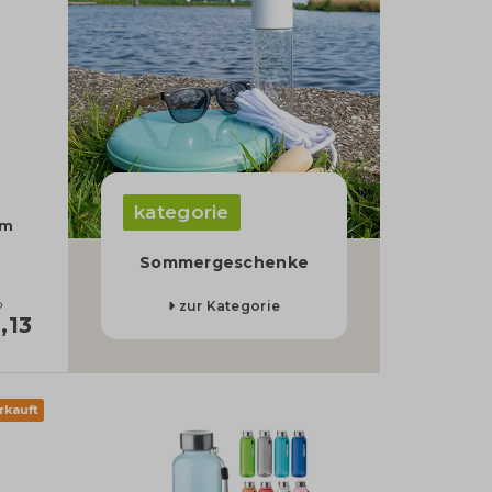
kategorie
mm
Sommergeschenke
b
zur Kategorie
,13
rkauft