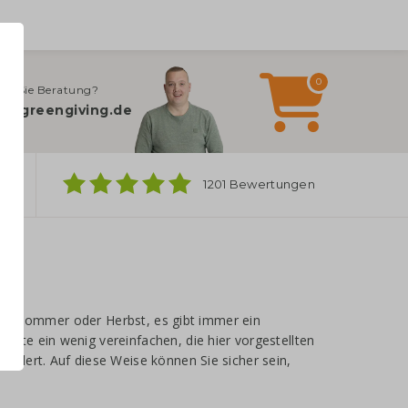
0
en Sie Beratung?
o@greengiving.de
ber
1201 Bewertungen
ing, Sommer oder Herbst, es gibt immer ein
ite ein wenig vereinfachen, die hier vorgestellten
ndert. Auf diese Weise können Sie sicher sein,