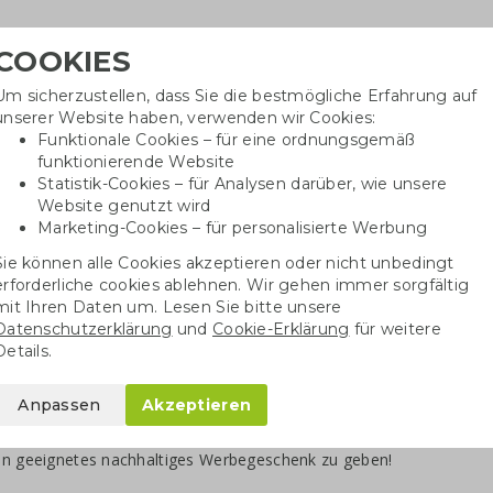
COOKIES
Um sicherzustellen, dass Sie die bestmögliche Erfahrung auf
Benötig
unserer Website haben, verwenden wir Cookies:
inf
Funktionale Cookies – für eine ordnungsgemäß
funktionierende Website
Statistik-Cookies – für Analysen darüber, wie unsere
Website genutzt wird
Baumwolltaschen
Trinkwaren
Kugelschrei
Marketing-Cookies – für personalisierte Werbung
Sie können alle Cookies akzeptieren oder nicht unbedingt
erforderliche cookies ablehnen. Wir gehen immer sorgfältig
henke
mit Ihren Daten um. Lesen Sie bitte unsere
Datenschutzerklärung
und
Cookie-Erklärung
für weitere
sonale Geschenke
Details.
rnehmen ist es klug, auf die Saison zu reagieren. Ob Winter, Frühl
Anpassen
Akzeptieren
s Werbegeschenk. Wir möchten Ihnen das Nachdenken mit dieser Se
en Werbegeschenke werden stets angepasst, wenn sich die Saison ä
in geeignetes nachhaltiges Werbegeschenk zu geben!