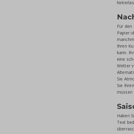
hinterla
Nach
Für den 
Papier i
manchmal
Ihren Ku
kann. Ih
eine sch
Wetter v
Alternat
Sie Atm
Sie Ihre
müssen s
Sai
Haben Si
Text bed
überrasc