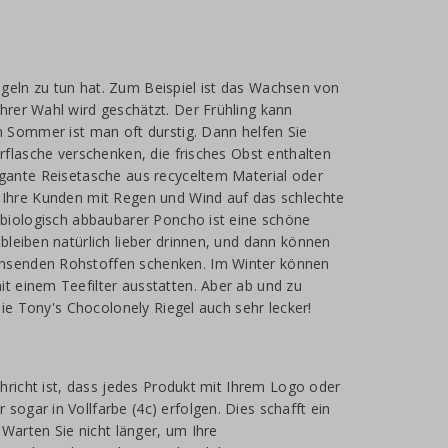
geln zu tun hat. Zum Beispiel ist das Wachsen von
hrer Wahl wird geschätzt. Der Frühling kann
m Sommer ist man oft durstig. Dann helfen Sie
rflasche verschenken, die frisches Obst enthalten
egante Reisetasche aus recyceltem Material oder
e Ihre Kunden mit Regen und Wind auf das schlechte
 biologisch abbaubarer Poncho ist eine schöne
bleiben natürlich lieber drinnen, und dann können
chsenden Rohstoffen schenken. Im Winter können
t einem Teefilter ausstatten. Aber ab und zu
die Tony's Chocolonely Riegel auch sehr lecker!
chricht ist, dass jedes Produkt mit Ihrem Logo oder
ogar in Vollfarbe (4c) erfolgen. Dies schafft ein
 Warten Sie nicht länger, um Ihre