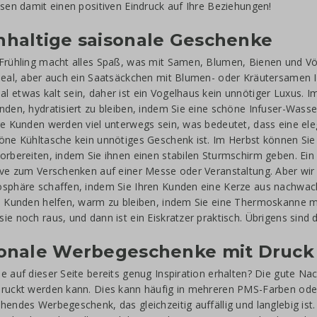
ssen damit einen positiven Eindruck auf Ihre Beziehungen!
haltige saisonale Geschenke
Frühling macht alles Spaß, was mit Samen, Blumen, Bienen und Vö
deal, aber auch ein Saatsäckchen mit Blumen- oder Kräutersamen I
 etwas kalt sein, daher ist ein Vogelhaus kein unnötiger Luxus. I
nden, hydratisiert zu bleiben, indem Sie eine schöne Infuser-Wasse
re Kunden werden viel unterwegs sein, was bedeutet, dass eine el
öne Kühltasche kein unnötiges Geschenk ist. Im Herbst können Si
orbereiten, indem Sie ihnen einen stabilen Sturmschirm geben. Ein
ive zum Verschenken auf einer Messe oder Veranstaltung. Aber wir 
osphäre schaffen, indem Sie Ihren Kunden eine Kerze aus nachwa
n Kunden helfen, warm zu bleiben, indem Sie eine Thermoskanne mi
ie noch raus, und dann ist ein Eiskratzer praktisch. Übrigens sind 
sonale Werbegeschenke mit Druck
e auf dieser Seite bereits genug Inspiration erhalten? Die gute Na
ruckt werden kann. Dies kann häufig in mehreren PMS-Farben oder s
hendes Werbegeschenk, das gleichzeitig auffällig und langlebig ist.