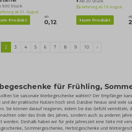
stikfrei
Ab 30 Stück
b 500 Stück
lieferung ab
19. August
ieferung ab
31. August
ab
a
zum Produkt
zum Produkt
0,12
2
2
3
4
5
6
7
8
9
10
›
begeschenke für Frühling, Somme
ollten Sie saisonale Werbegeschenke wählen? Der Empfänger kann 
 und der praktische Nutzen hoch sind. Darüber hinaus sind viele s
n. Sie können darauf reagieren, indem Sie das Gefühl vermitteln, das
nachten oder das Ende des Jahres, sondern auch zu anderen Jah
t werden. Deshalb haben wir für jede Jahreszeit eine Seite mit ver
gsgeschenke, Sommergeschenke, Herbstgeschenke und Wintergesche