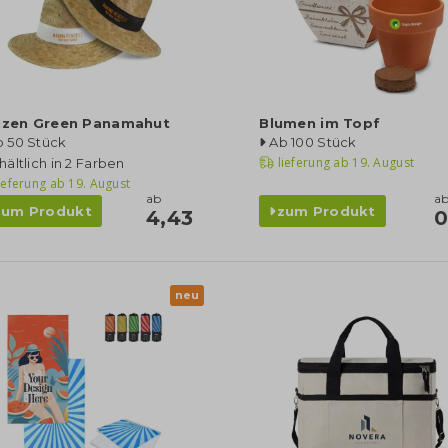
tizen Green Panamahut
Blumen im Topf
b 50 Stück
Ab 100 Stück
lieferung ab
19. August
hältlich in 2 Farben
ieferung ab
19. August
ab
a
zum Produkt
zum Produkt
4,43
0
neu