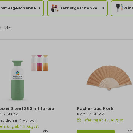
ommergeschenke
Herbstgeschenke
Win
dukte
per Steel 350 ml farbig
Fächer aus Kork
 12 Stück
Ab 50 Stück
lieferung ab
17. August
hältlich in 4 Farben
ieferung ab
14. August
ab
ab