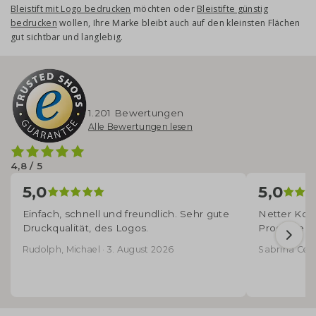
Bleistift mit Logo bedrucken
möchten oder
Bleistifte günstig
bedrucken
wollen, Ihre Marke bleibt auch auf den kleinsten Flächen
gut sichtbar und langlebig.
1.201 Bewertungen
Alle Bewertungen lesen
4,8 / 5
5,0
5,0
Einfach, schnell und freundlich. Sehr gute
Netter Kont
Druckqualität, des Logos.
Produkte - 
Rudolph, Michael · 3. August 2026
Sabrina Cecco