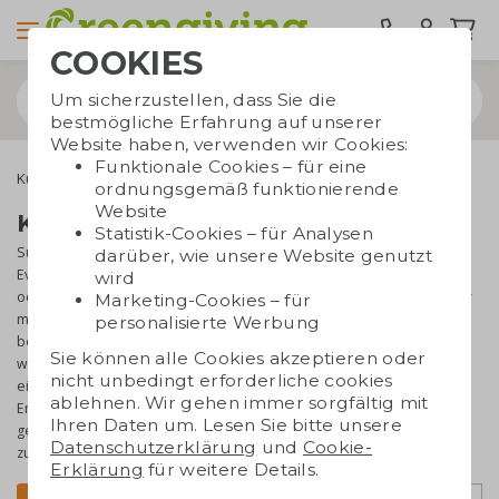
COOKIES
Um sicherzustellen, dass Sie die
bestmögliche Erfahrung auf unserer
Website haben, verwenden wir Cookies:
Funktionale Cookies – für eine
Kugelschreiber
kleine bleistifte bedrucken
ordnungsgemäß funktionierende
Website
Kleine Bleistifte bedrucken
Statistik-Cookies – für Analysen
Suchen Sie nach originellen und günstigen Werbegeschenken für
darüber, wie unsere Website genutzt
Events oder das Büro? Wählen Sie kleine Bleistifte mit Ihrem Logo
wird
oder Ihrer Botschaft. Machen Sie Kunden, Partner oder Mitarbeiter
Marketing-Cookies – für
mit einer persönlichen Kleinigkeit glücklich. Kleine Bleistifte
personalisierte Werbung
bedrucken zu lassen, ist eine effektive Art, für Ihre Marke zu
Sie können alle Cookies akzeptieren oder
werben. Zudem hinterlassen Sie einen bleibenden Eindruck mit
nicht unbedingt erforderliche cookies
einem nachhaltigen Geschenk und zeigen, dass Sie bewusste
ablehnen. Wir gehen immer sorgfältig mit
Entscheidungen für eine bessere Umwelt treffen. Nehmen Sie
Ihren Daten um. Lesen Sie bitte unsere
gerne
Kontakt
mit uns auf, unser Verkaufsspezialist berät Sie gerne
Datenschutzerklärung
und
Cookie-
zu den Möglichkeiten.
Erklärung
für weitere Details.