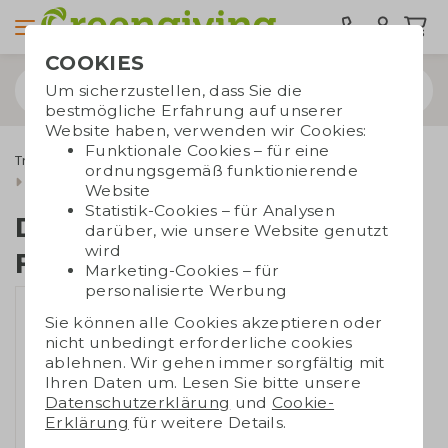
COOKIES
Um sicherzustellen, dass Sie die
bestmögliche Erfahrung auf unserer
Website haben, verwenden wir Cookies:
Funktionale Cookies – für eine
Trinkwaren
Dopper Trinkflaschen
ordnungsgemäß funktionierende
Dopper Steel 490 ml Flip Straw
Website
Statistik-Cookies – für Analysen
Dopper Steel 490 ml
darüber, wie unsere Website genutzt
wird
Flip Straw
Marketing-Cookies – für
personalisierte Werbung
Sie können alle Cookies akzeptieren oder
nicht unbedingt erforderliche cookies
ablehnen. Wir gehen immer sorgfältig mit
Ihren Daten um. Lesen Sie bitte unsere
Datenschutzerklärung
und
Cookie-
Erklärung
für weitere Details.