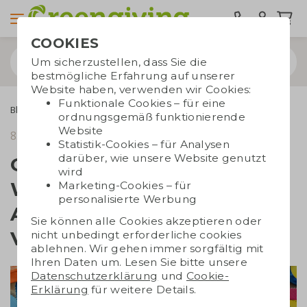
COOKIES
Um sicherzustellen, dass Sie die
bestmögliche Erfahrung auf unserer
Website haben, verwenden wir Cookies:
Funktionale Cookies – für eine
Blogs
Giveaways und Werbematerial für Ihre Ausstellung oder Veranstaltung
ordnungsgemäß funktionierende
Website
8. Mai 2023
Lesezeit 4 Min.
Statistik-Cookies – für Analysen
darüber, wie unsere Website genutzt
Giveaways und
wird
Werbematerial für Ihre
Marketing-Cookies – für
personalisierte Werbung
Ausstellung oder
Sie können alle Cookies akzeptieren oder
Veranstaltung
nicht unbedingt erforderliche cookies
ablehnen. Wir gehen immer sorgfältig mit
Ihren Daten um. Lesen Sie bitte unsere
Datenschutzerklärung
und
Cookie-
Erklärung
für weitere Details.