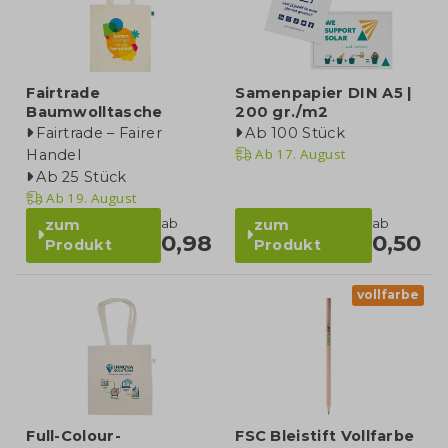
Fairtrade
Samenpapier DIN A5 |
Baumwolltasche
200 gr./m2
Fairtrade – Fairer
Ab 100 Stück
Ab
17. August
Handel
Ab 25 Stück
Ab
19. August
ab
ab
zum
zum
0,98
0,50
Produkt
Produkt
vollfarbe
Full-Colour-
FSC Bleistift Vollfarbe