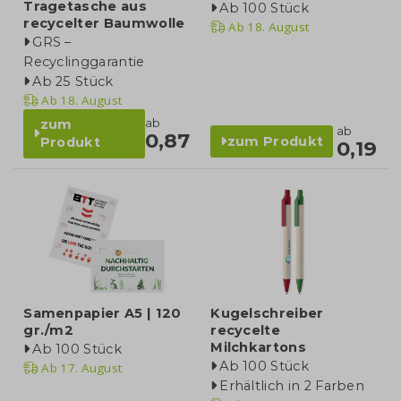
Tragetasche aus
Ab 100 Stück
recycelter Baumwolle
Ab
18. August
GRS –
Recyclinggarantie
Ab 25 Stück
Ab
18. August
ab
zum
ab
0,87
zum Produkt
Produkt
0,19
Samenpapier A5 | 120
Kugelschreiber
gr./m2
recycelte
Milchkartons
Ab 100 Stück
Ab 100 Stück
Ab
17. August
Erhältlich in 2 Farben