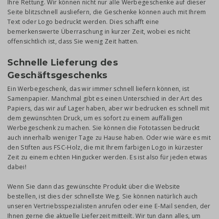
Ihre Rettung. Wir können nicht nur alle Werbegeschenke auf dieser
Seite blitzschnell ausliefern, die Geschenke können auch mit Ihrem
Text oder Logo bedruckt werden. Dies schafft eine
bemerkenswerte Überraschung in kurzer Zeit, wobei es nicht
offensichtlich ist, dass Sie wenig Zeit hatten.
Schnelle Lieferung des
Geschäftsgeschenks
Ein Werbegeschenk, das wir immer schnell liefern können, ist
Samenpapier. Manchmal gibt es einen Unterschied in der Art des
Papiers, das wir auf Lager haben, aber wir bedrucken es schnell mit
dem gewünschten Druck, um es sofort zu einem auffälligen
Werbegeschenk zu machen. Sie können die Fototassen bedruckt
auch innerhalb weniger Tage zu Hause haben. Oder wie wäre es mit
den Stiften aus FSC-Holz, die mit Ihrem farbigen Logo in kürzester
Zeit zu einem echten Hingucker werden. Es ist also für jeden etwas
dabei!
Wenn Sie dann das gewünschte Produkt über die Website
bestellen, ist dies der schnellste Weg. Sie können natürlich auch
unseren Vertriebsspezialisten anrufen oder eine E-Mail senden, der
Ihnen gerne die aktuelle Lieferzeit mitteilt. Wir tun dann alles, um