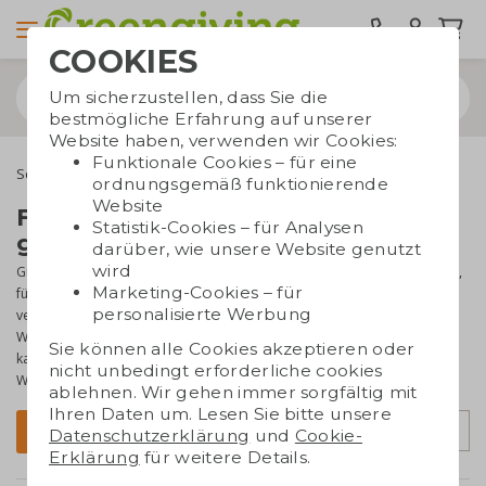
COOKIES
Um sicherzustellen, dass Sie die
bestmögliche Erfahrung auf unserer
Website haben, verwenden wir Cookies:
Funktionale Cookies – für eine
Schnelle Lieferung
ordnungsgemäß funktionierende
Website
Firmengeschenke schnell
Statistik-Cookies – für Analysen
geliefert
darüber, wie unsere Website genutzt
wird
Gibt es einen besonderen Tag oder eine besondere Veranstaltung,
Marketing-Cookies – für
für die Sie ein Werbegeschenk benötigen, die Sie jedoch
personalisierte Werbung
verschoben oder nicht darüber nachgedacht haben? Keine drei
Wochen Lieferzeit, diese Seite mit Last-Minute-Werbegeschenken
Sie können alle Cookies akzeptieren oder
kann Ihnen helfen! Die Geschenke können innerhalb weniger
nicht unbedingt erforderliche cookies
Werktage mit Logo und allem geliefert werden. Wählen Sie schnell!
ablehnen. Wir gehen immer sorgfältig mit
Ihren Daten um. Lesen Sie bitte unsere
Sortierung
Filter
Datenschutzerklärung
und
Cookie-
Erklärung
für weitere Details.