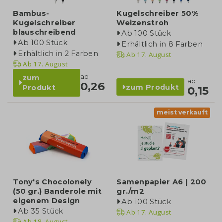
Bambus-
Kugelschreiber 50%
Kugelschreiber
Weizenstroh
blauschreibend
Ab 100 Stück
Ab 100 Stück
Erhältlich in 8 Farben
Erhältlich in 2 Farben
Ab
17. August
Ab
17. August
ab
zum
ab
0,26
zum Produkt
Produkt
0,15
meist verkauft
Tony's Chocolonely
Samenpapier A6 | 200
(50 gr.) Banderole mit
gr./m2
eigenem Design
Ab 100 Stück
Ab 35 Stück
Ab
17. August
Ab
18. August