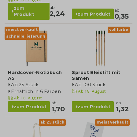
ab
zum
ab
2,24
zum Produkt
Produkt
0,35
meist verkauft
vollfarbe
schnelle lieferung
Hardcover-Notizbuch
Sprout Bleistift mit
A5
Samen
Ab 25 Stück
Ab 100 Stück
Ab
18. August
Erhältlich in 6 Farben
Ab
18. August
ab
ab
zum Produkt
zum Produkt
1,70
1,32
ab 25 stück
meist verkauft