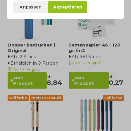
Anpassen
Akzeptieren
Dopper bedrucken |
Samenpapier A6 | 120
Original
gr./m2
Ab 12 Stück
Ab 100 Stück
Ab
17. August
Erhältlich in 9 Farben
Ab
17. August
ab
ab
zum
zum
8,84
0,27
Produkt
Produkt
vollfarbe
meist verkauft
vollfarbe