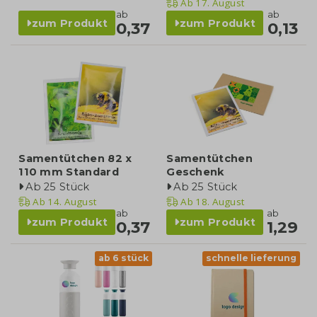
Ab
17. August
ab
ab
zum Produkt
zum Produkt
0,37
0,13
Samentütchen 82 x
Samentütchen
110 mm Standard
Geschenk
Ab 25 Stück
Ab 25 Stück
Ab
14. August
Ab
18. August
ab
ab
zum Produkt
zum Produkt
0,37
1,29
ab 6 stück
schnelle lieferung