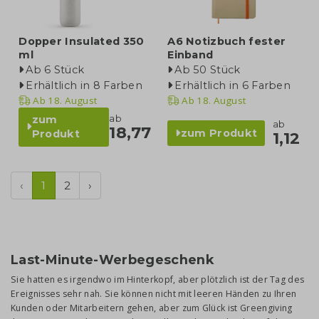
Dopper Insulated 350
A6 Notizbuch fester
ml
Einband
Ab 6 Stück
Ab 50 Stück
Erhältlich in 8 Farben
Erhältlich in 6 Farben
Ab
18. August
Ab
18. August
ab
zum
ab
18,77
zum Produkt
Produkt
1,12
‹
1
2
›
Last-Minute-Werbegeschenk
Sie hatten es irgendwo im Hinterkopf, aber plötzlich ist der Tag des
Ereignisses sehr nah. Sie können nicht mit leeren Händen zu Ihren
Kunden oder Mitarbeitern gehen, aber zum Glück ist Greengiving