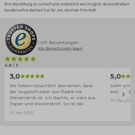
Ihre Bestellung so schnell und ordentlich wie möglich abzuschließen.
Kundenzufriedenheit hat für uns oberste Priorität!
1.201 Bewertungen
Alle Bewertungen lesen
4,8 / 5
3,0
5,0
Wir haben tatsächlich übersehen, dass
Sieht schön
der Kugelschreiber aus Plastik mit
beschriebe
Weizenstroh ist. Ich dachte, er wäre aus
27. Mai 2026
Papier und Weizenstroh. So ist der
Kugelschreiber nicht recyclingfähig. Das
27. Mai 2026
ist tatsächlich nciht besonders nachhaltig.
Aber sie sehen schön aus und der Druck
hat gut geklappt.