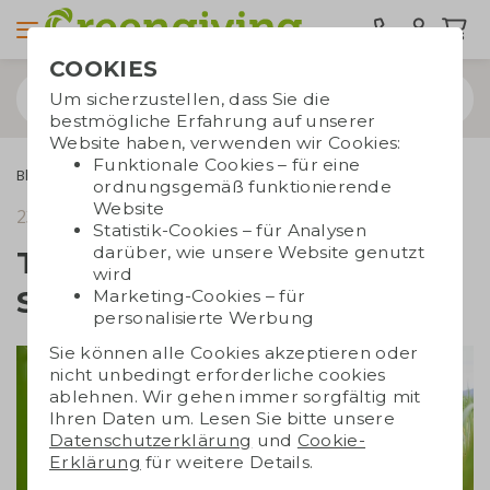
COOKIES
Um sicherzustellen, dass Sie die
bestmögliche Erfahrung auf unserer
Website haben, verwenden wir Cookies:
Funktionale Cookies – für eine
Blogs
Top 5 Werbegeschenke mit Solarenergie
ordnungsgemäß funktionierende
Website
23. April 2018
Lesezeit 4 Min.
Statistik-Cookies – für Analysen
darüber, wie unsere Website genutzt
Top 5 Werbegeschenke mit
wird
Solarenergie
Marketing-Cookies – für
personalisierte Werbung
Sie können alle Cookies akzeptieren oder
nicht unbedingt erforderliche cookies
ablehnen. Wir gehen immer sorgfältig mit
Ihren Daten um. Lesen Sie bitte unsere
Datenschutzerklärung
und
Cookie-
Erklärung
für weitere Details.