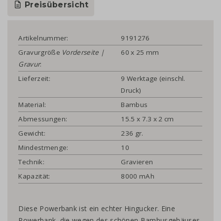
Preisübersicht
Artikelnummer:
9191276
Gravurgröße
Vorderseite |
60 x 25 mm
Gravur
:
Lieferzeit:
9 Werktage (einschl.
Druck)
Material:
Bambus
Abmessungen:
15.5 x 7.3 x 2 cm
Gewicht:
236 gr.
Mindestmenge:
10
Technik:
Gravieren
Kapazität:
8000 mAh
Diese Powerbank ist ein echter Hingucker. Eine
Powerbank, die wegen des schönen Bambusgehäuses