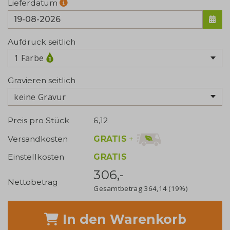
Lieferdatum
Aufdruck seitlich
1 Farbe
Gravieren seitlich
keine Gravur
Preis pro Stück
6,12
GRATIS
+
Versandkosten
Einstellkosten
GRATIS
306,-
Nettobetrag
Gesamtbetrag
364,14
(19%)
In den Warenkorb