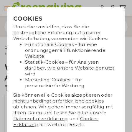
COOKIES
Um sicherzustellen, dass Sie die
bestmögliche Erfahrung auf unserer
Website haben, verwenden wir Cookies:
Funktionale Cookies – für eine
Outdoor & Freizeit
Werbegeschenke für den Außenbereich
ordnungsgemäß funktionierende
Wiederaufladbare Aluminium-Taschenlampe
Website
Statistik-Cookies – für Analysen
Wiederaufladbare
darüber, wie unsere Website genutzt
wird
Aluminium-
Marketing-Cookies – für
personalisierte Werbung
Taschenlampe
Sie können alle Cookies akzeptieren oder
nicht unbedingt erforderliche cookies
ablehnen. Wir gehen immer sorgfältig mit
Ihren Daten um. Lesen Sie bitte unsere
Datenschutzerklärung
und
Cookie-
Erklärung
für weitere Details.