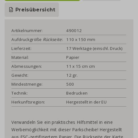
Preisübersicht
Artikelnummer:
490012
Aufdruckgröße
Rückseite
:
110 x 150 mm
Lieferzeit:
17 Werktage (einschl. Druck)
Material:
Papier
Abmessungen:
11 x 15 cm cm
Gewicht:
12 gr.
Mindestmenge:
500
Technik:
Bedrucken
Herkunftsregion:
Hergestellt in der EU
Verwandeln Sie ein praktisches Hilfsmittel in eine
Werbemöglichkeit mit dieser Parkscheibe! Hergestellt
aus FSC-zertifiziertem Papier. Die Rückseite der Karte