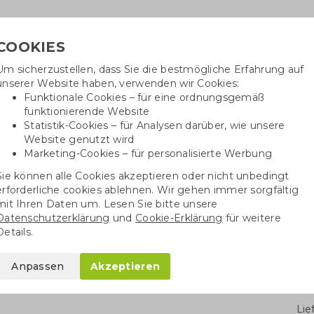
COOKIES
Um sicherzustellen, dass Sie die bestmögliche Erfahrung auf
Benötig
unserer Website haben, verwenden wir Cookies:
inf
Funktionale Cookies – für eine ordnungsgemäß
funktionierende Website
Statistik-Cookies – für Analysen darüber, wie unsere
Website genutzt wird
Baumwolltaschen
Trinkwaren
Kugelschrei
Marketing-Cookies – für personalisierte Werbung
Sie können alle Cookies akzeptieren oder nicht unbedingt
henke
Weinprobe mit Schokoladentrüffeln
erforderliche cookies ablehnen. Wir gehen immer sorgfältig
mit Ihren Daten um. Lesen Sie bitte unsere
Datenschutzerklärung
und
Cookie-Erklärung
für weitere
hokoladentrüffeln
Details.
Anpassen
Akzeptieren
Stü
Li