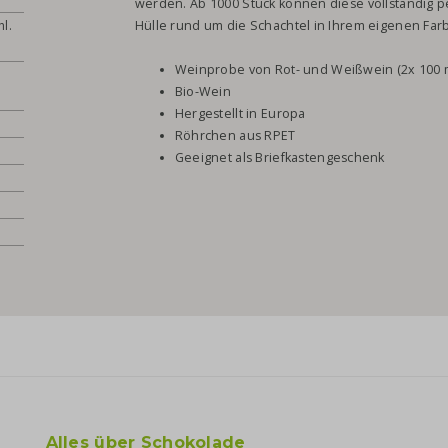
werden. Ab 1000 Stück können diese vollständig p
l.
Hülle rund um die Schachtel in Ihrem eigenen Farb
Weinprobe von Rot- und Weißwein (2x 100 m
Bio-Wein
Hergestellt in Europa
Röhrchen aus RPET
Geeignet als Briefkastengeschenk
Alles über Schokolade