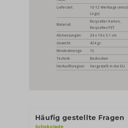
Lieferzeit:
10-12 Werktage (einsch
Logo)
Recycelter Karton,
Material:
Recyceltes PET
Abmessungen:
24 x 19 x 3.1 cm
Gewicht:
424 gr.
Mindestmenge:
15
Technik:
Bedrucken
Herkunftsregion:
Hergestellt in der EU
Häufig gestellte Fragen
Schokolade