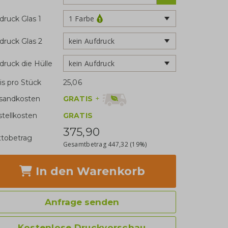
1 Farbe
druck Glas 1
kein Aufdruck
druck Glas 2
kein Aufdruck
druck die Hülle
is pro Stück
25,06
GRATIS
+
sandkosten
stellkosten
GRATIS
375,90
tobetrag
Gesamtbetrag
447,32
(19%)
In den Warenkorb
Anfrage senden
Kostenlose Druckvorschau