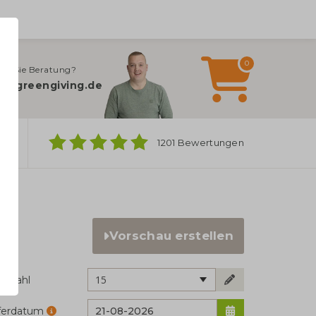
0
en Sie Beratung?
o@greengiving.de
ber
1201 Bewertungen
Vorschau erstellen
15
ckzahl
eferdatum