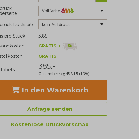
druck
Vollfarbe
derseite
kein Aufdruck
druck Rückseite
is pro Stück
3,85
GRATIS
+
sandkosten
stellkosten
GRATIS
385,-
tobetrag
Gesamtbetrag
458,15
(19%)
In den Warenkorb
Anfrage senden
Kostenlose Druckvorschau