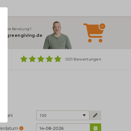
0
en Sie Beratung?
o@greengiving.de
ber
1201 Bewertungen
100
ckzahl
eferdatum