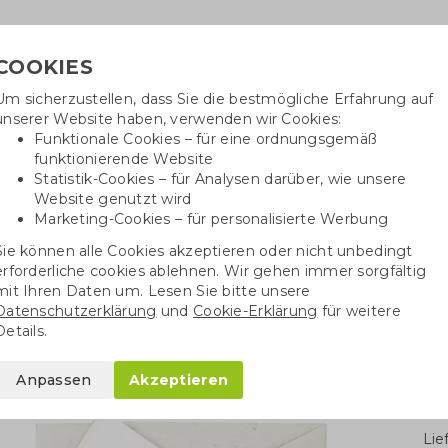
COOKIES
Um sicherzustellen, dass Sie die bestmögliche Erfahrung auf
Benötig
unserer Website haben, verwenden wir Cookies:
inf
Funktionale Cookies – für eine ordnungsgemäß
funktionierende Website
Statistik-Cookies – für Analysen darüber, wie unsere
Website genutzt wird
Baumwolltaschen
Trinkwaren
Kugelschrei
Marketing-Cookies – für personalisierte Werbung
Sie können alle Cookies akzeptieren oder nicht unbedingt
chenke
Weihnachtskarten
Samenpapier Weihnachtskarte A5
erforderliche cookies ablehnen. Wir gehen immer sorgfältig
mit Ihren Daten um. Lesen Sie bitte unsere
Datenschutzerklärung
und
Cookie-Erklärung
für weitere
hnachtskarte A5
Details.
Anpassen
Akzeptieren
Stü
Li