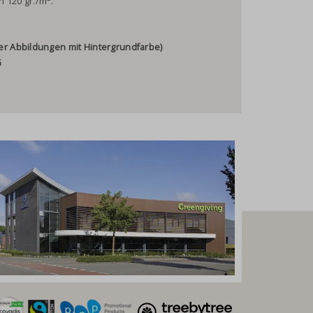
n 120 gr./m
.
oder Abbildungen mit Hintergrundfarbe)
G