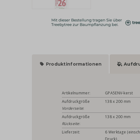
Produktinformationen
Aufdr
Artikelnummer:
GPA5ENV-kerst
Aufdruckgröße
138 x 200 mm
Vorderseite
:
Aufdruckgröße
138 x 200 mm
Rückseite
:
Lieferzeit:
6 Werktage (einsch
Druck)