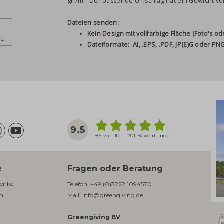
gr./m
. Der passende Umschlag hat ein Gewicht vo
Dateien senden:
Kein Design mit vollfarbige Fläche (Foto's 
EU
Dateiformate: .AI, .EPS, .PDF, JP(E)G oder PN
9.5
9.5 von 10 - 1201 Bewertungen
e
Fragen oder Beratung
enke​
Telefon:
+49 (0)3222 1094570
en
Mail:
info@greengiving.de
Greengiving BV