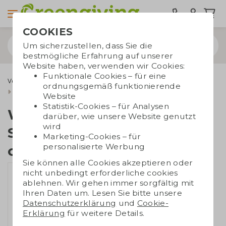
COOKIES
Um sicherzustellen, dass Sie die
bestmögliche Erfahrung auf unserer
Website haben, verwenden wir Cookies:
Funktionale Cookies – für eine
Verschenkmomente
Weihnachtsgeschenke
ordnungsgemäß funktionierende
Weihnachtskarten
Weihnachtskarte Samenpapier 21 x 21 cm
Website
Statistik-Cookies – für Analysen
Weihnachtskarte
darüber, wie unsere Website genutzt
wird
Samenpapier 21 x 21
Marketing-Cookies – für
personalisierte Werbung
cm
Sie können alle Cookies akzeptieren oder
nicht unbedingt erforderliche cookies
ablehnen. Wir gehen immer sorgfältig mit
Ihren Daten um. Lesen Sie bitte unsere
Datenschutzerklärung
und
Cookie-
Erklärung
für weitere Details.