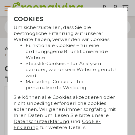
COOKIES
Um sicherzustellen, dass Sie die
bestmögliche Erfahrung auf unserer
Website haben, verwenden wir Cookies:
Funktionale Cookies – für eine
Bürobedarf
Umweltfreundlicher Bürobedarf
ordnungsgemäß funktionierende
Geschenkset mit Tasse und Notizbuch
Website
Statistik-Cookies – für Analysen
Geschenkset mit
darüber, wie unsere Website genutzt
wird
Tasse und Notizbuch
Marketing-Cookies – für
personalisierte Werbung
Sie können alle Cookies akzeptieren oder
nicht unbedingt erforderliche cookies
ablehnen. Wir gehen immer sorgfältig mit
Ihren Daten um. Lesen Sie bitte unsere
Datenschutzerklärung
und
Cookie-
Erklärung
für weitere Details.