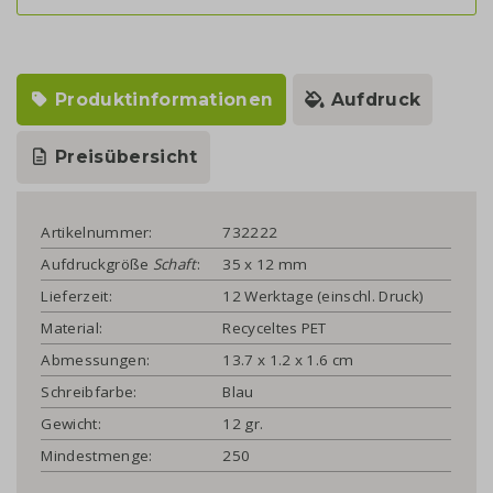
Produktinformationen
Aufdruck
Preisübersicht
Artikelnummer:
732222
Aufdruckgröße
Schaft
:
35 x 12 mm
Lieferzeit:
12 Werktage (einschl. Druck)
Material:
Recyceltes PET
Abmessungen:
13.7 x 1.2 x 1.6 cm
Schreibfarbe:
Blau
Gewicht:
12 gr.
Mindestmenge:
250