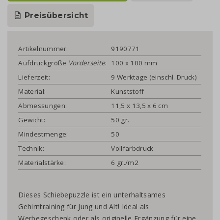
Preisübersicht
Artikelnummer:
9190771
Aufdruckgröße
Vorderseite
:
100 x 100 mm
Lieferzeit:
9 Werktage (einschl. Druck)
Material:
Kunststoff
Abmessungen:
11,5 x 13,5 x 6 cm
Gewicht:
50 gr.
Mindestmenge:
50
Technik:
Vollfarbdruck
Materialstärke:
6 gr./m2
Dieses Schiebepuzzle ist ein unterhaltsames
Gehirntraining für Jung und Alt! Ideal als
Werbegeschenk oder als originelle Ergänzung für eine