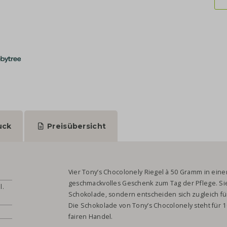
uck
Preisübersicht
Vier Tony’s Chocolonely Riegel à 50 Gramm in eine
geschmackvolles Geschenk zum Tag der Pflege. Sie
l.
Schokolade, sondern entscheiden sich zugleich fü
Die Schokolade von Tony’s Chocolonely steht für 
fairen Handel.