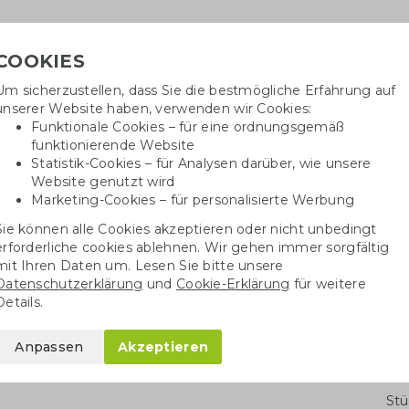
COOKIES
Um sicherzustellen, dass Sie die bestmögliche Erfahrung auf
Benötig
unserer Website haben, verwenden wir Cookies:
inf
Funktionale Cookies – für eine ordnungsgemäß
funktionierende Website
Statistik-Cookies – für Analysen darüber, wie unsere
Website genutzt wird
Baumwolltaschen
Trinkwaren
Kugelschrei
Marketing-Cookies – für personalisierte Werbung
Sie können alle Cookies akzeptieren oder nicht unbedingt
ocolonely
Tony’s Chocolonely Geschenk (4 Stück) | Tag der Pflege
erforderliche cookies ablehnen. Wir gehen immer sorgfältig
mit Ihren Daten um. Lesen Sie bitte unsere
Datenschutzerklärung
und
Cookie-Erklärung
für weitere
y Geschenk (4 Stück)
Details.
Anpassen
Akzeptieren
Stü