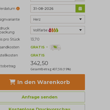
eferdatum
ignvariante
druck
Vollfarbe
rpackung
is pro Stück
13,70
GRATIS
+
sandkosten
stellkosten
GRATIS
342,50
tobetrag
Gesamtbetrag
407,58
(19%)
In den Warenkorb
Anfrage senden
Kostenlose Druckvorschau