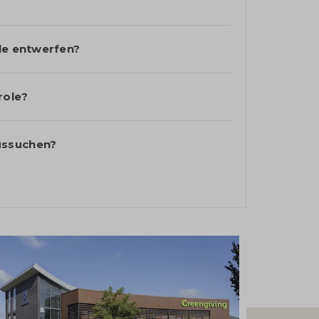
ole entwerfen?
role?
ussuchen?