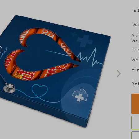
Li
Des
Auf
Ve
Pre
Ver
Ein
Net