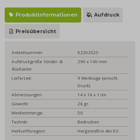
Produktinformationen
Aufdruck
Preisübersicht
Artikelnummer:
62202525
Aufdruckgröße
Vorder- &
290 x 140 mm
Rückseite
:
Lieferzeit:
9 Werktage (einschl.
Druck)
Abmessungen:
14 x 14 x 1 cm
Gewicht:
26 gr.
Mindestmenge:
50
Technik:
Bedrucken
Herkunftsregion:
Hergestellt in der EU