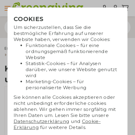
COOKIES
Um sicherzustellen, dass Sie die
bestmögliche Erfahrung auf unserer
Website haben, verwenden wir Cookies:
Funktionale Cookies – für eine
Essbare Werbegeschenke
Tony's Chocolonely
ordnungsgemäß funktionierende
Karte mit Tiny Tony und Teebeutel
Website
Statistik-Cookies – für Analysen
Karte mit Tiny Tony
darüber, wie unsere Website genutzt
wird
und Teebeutel
Marketing-Cookies – für
personalisierte Werbung
Sie können alle Cookies akzeptieren oder
nicht unbedingt erforderliche cookies
ablehnen. Wir gehen immer sorgfältig mit
Ihren Daten um. Lesen Sie bitte unsere
Datenschutzerklärung
und
Cookie-
Erklärung
für weitere Details.