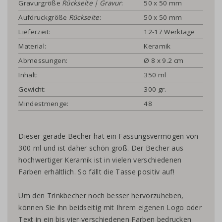
Gravurgröße
Rückseite | Gravur
:
50 x 50 mm
Aufdruckgröße
Rückseite
:
50 x 50 mm
Lieferzeit:
12-17 Werktage
Material:
Keramik
Abmessungen:
Ø 8 x 9.2 cm
Inhalt:
350 ml
Gewicht:
300 gr.
Mindestmenge:
48
Dieser gerade Becher hat ein Fassungsvermögen von
300 ml und ist daher schön groß. Der Becher aus
hochwertiger Keramik ist in vielen verschiedenen
Farben erhältlich. So fällt die Tasse positiv auf!
Um den Trinkbecher noch besser hervorzuheben,
können Sie ihn beidseitig mit Ihrem eigenen Logo oder
Text in ein bis vier verschiedenen Farben bedrucken