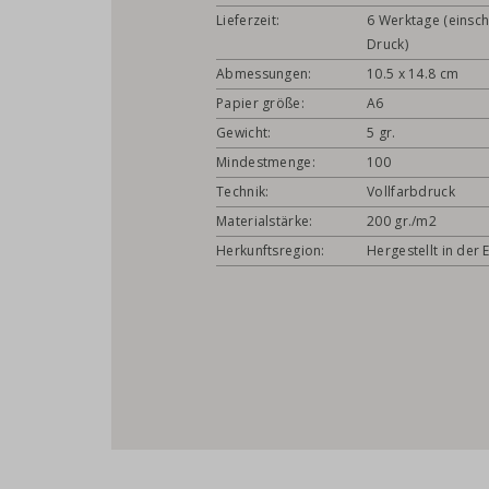
Lieferzeit:
6 Werktage (einsch
Druck)
Abmessungen:
10.5 x 14.8 cm
Papier größe:
A6
Gewicht:
5 gr.
Mindestmenge:
100
Technik:
Vollfarbdruck
Materialstärke:
200 gr./m2
Herkunftsregion:
Hergestellt in der 