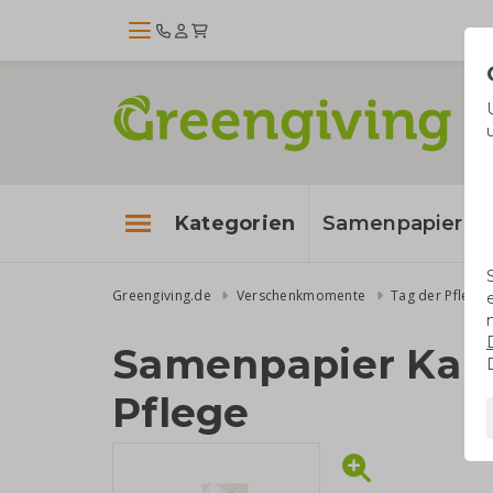
Kategorien
Samenpapier
Greengiving.de
Verschenkmomente
Tag der Pflege
Samenpapier Kart
Pflege