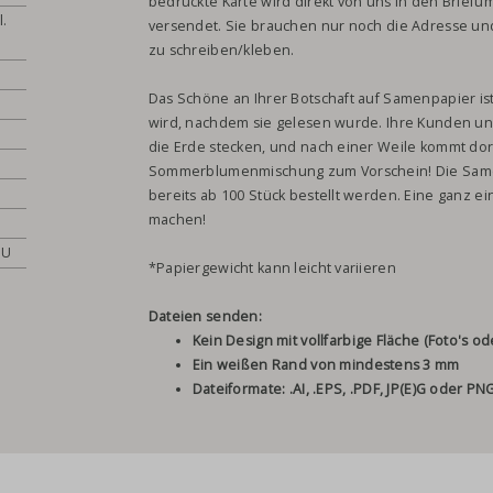
bedruckte Karte wird direkt von uns in den Briefu
l.
versendet. Sie brauchen nur noch die Adresse un
zu schreiben/kleben.
Das Schöne an Ihrer Botschaft auf Samenpapier is
wird, nachdem sie gelesen wurde. Ihre Kunden un
die Erde stecken, und nach einer Weile kommt dort
Sommerblumenmischung zum Vorschein! Die Same
bereits ab 100 Stück bestellt werden. Eine ganz e
machen!
EU
*Papiergewicht kann leicht variieren
Dateien senden:
Kein Design mit vollfarbige Fläche (Foto's 
Ein weißen Rand von mindestens 3 mm
Dateiformate: .AI, .EPS, .PDF, JP(E)G oder PN