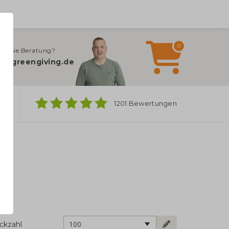
0
en Sie Beratung?
o@greengiving.de
ber
1201 Bewertungen
100
ckzahl