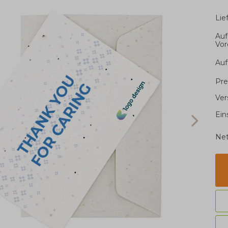
Li
Auf
Vor
Auf
Pre
Ver
Ein
Net