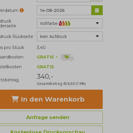
eferdatum
druck
Vollfarbe
derseite
kein Aufdruck
druck Rückseite
is pro Stück
3,40
GRATIS
+
sandkosten
stellkosten
GRATIS
340,-
tobetrag
Gesamtbetrag
404,60
(19%)
In den Warenkorb
Anfrage senden
Kostenlose Druckvorschau