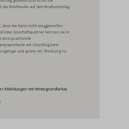
mschlag gesteckt und so an Sie
d die Briefmarke auf den Briefumschlag
t, dass die Karte nicht weggeworfen
d/oder Geschäftspartner können sie in
 eine prachtvolle
npapierkarte mit Umschlag kann
inzigartige und grüne Art, Werbung zu
oder Abbildungen mit Hintergrundfarbe)
G