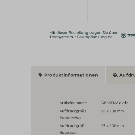
Produktinformationen
Aufdr
Artikelnummer:
GPA6ENV-dvdz
Aufdruckgröße
95 x 138 mm
Vorderseite
:
Aufdruckgröße
95 x 138 mm
Rückseite
: