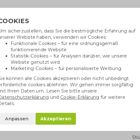
COOKIES
Um sicherzustellen, dass Sie die bestmögliche Erfahrung auf
Benötig
unserer Website haben, verwenden wir Cookies:
inf
Funktionale Cookies – für eine ordnungsgemäß
funktionierende Website
Statistik-Cookies – für Analysen darüber, wie unsere
Website genutzt wird
Baumwolltaschen
Trinkwaren
Kugelschrei
Marketing-Cookies – für personalisierte Werbung
Sie können alle Cookies akzeptieren oder nicht unbedingt
Samenpapier Karte DIN A6 | Tag der Pflege
erforderliche cookies ablehnen. Wir gehen immer sorgfältig
mit Ihren Daten um. Lesen Sie bitte unsere
Datenschutzerklärung
und
Cookie-Erklärung
für weitere
e DIN A6 | Tag der
Details.
Anpassen
Akzeptieren
Stü