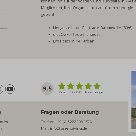
können ihn auf der Vorder- und Rückseite in 1-4 F
Möglichkeit, Ihre Organisation zu fördern und gle
geben!
Hergestellt aus Fairtrade-Baumwolle (80%)
u.a. Oeko-Tex zertifiziert
Erhältlich in 14 Farben
9.5
9.5 von 10 - 1201 Bewertungen
e
Fragen oder Beratung
enke​
Telefon:
+49 (0)3222 1094570
en
Mail:
info@greengiving.de