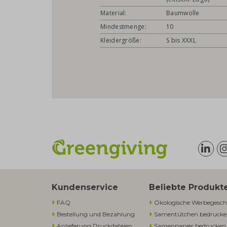
Material:
Baumwolle
Mindestmenge:
10
Kleidergröße:
S bis XXXL
Kundenservice
Beliebte Produkt
FAQ
Ökologische Werbegesch
Bestellung und Bezahlung
Samentütchen bedruck
Anlieferung Druckdateien
Samenpapier bedrucken