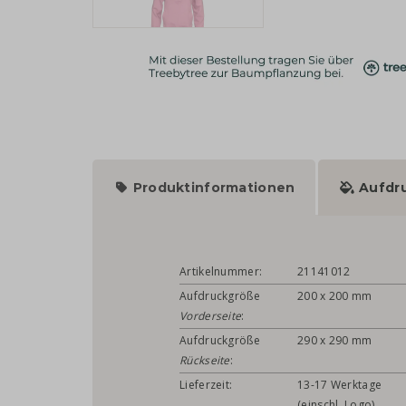
Produktinformationen
Aufdr
Artikelnummer:
21141012
Aufdruckgröße
200 x 200 mm
Vorderseite
:
Aufdruckgröße
290 x 290 mm
Rückseite
:
Lieferzeit:
13-17 Werktage
(einschl. Logo)