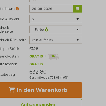
eferdatum
ße Auswahl
druck
1 Farbe
derseite
kein Aufdruck
druck Rückseite
is pro Stück
63,28
GRATIS
+
sandkosten
stellkosten
GRATIS
632,80
tobetrag
Gesamtbetrag
753,03
(19%)
In den Warenkorb
Anfrage senden