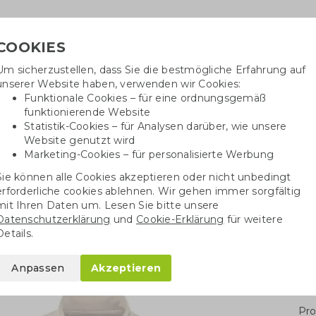
COOKIES
Um sicherzustellen, dass Sie die bestmögliche Erfahrung auf
Ben
unserer Website haben, verwenden wir Cookies:
Funktionale Cookies – für eine ordnungsgemäß
funktionierende Website
Statistik-Cookies – für Analysen darüber, wie unsere
Website genutzt wird
Baumwolltaschen
Trinkwaren
Kugelschrei
Marketing-Cookies – für personalisierte Werbung
Sie können alle Cookies akzeptieren oder nicht unbedingt
eatshirt Unisex
erforderliche cookies ablehnen. Wir gehen immer sorgfältig
mit Ihren Daten um. Lesen Sie bitte unsere
Datenschutzerklärung
und
Cookie-Erklärung
für weitere
x
Details.
Anpassen
Akzeptieren
Stü
Pro