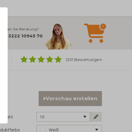
0
ötigen Sie Beratung?
+49 3222 10945 70
ber
1201 Bewertungen
Vorschau erstellen
10
ckzahl
Weiß
duktfarbe