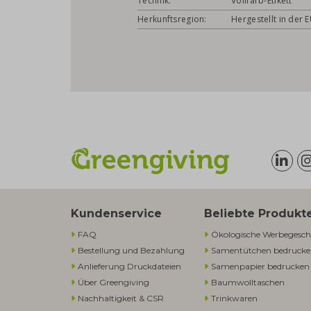
Technik:
Vollfarb-Etikett
Herkunftsregion:
Hergestellt in der 
Kundenservice
Beliebte Produkt
FAQ
Ökologische Werbegesch
Bestellung und Bezahlung
Samentütchen bedruck
Anlieferung Druckdateien
Samenpapier bedrucken
Über Greengiving
Baumwolltaschen​
Nachhaltigkeit & CSR
Trinkwaren