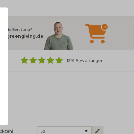
0
en Sie Beratung?
o@greengiving.de
ber
1201 Bewertungen
50
ckzahl