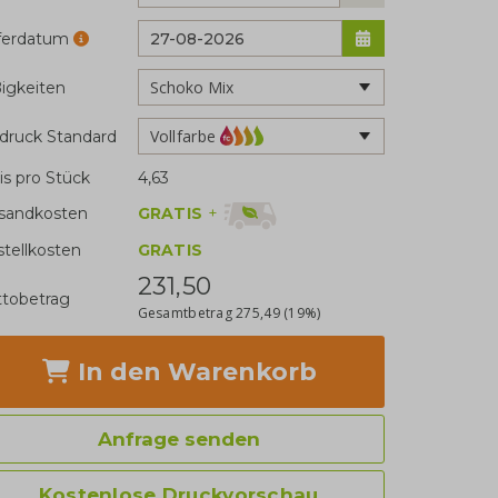
eferdatum
igkeiten
Vollfarbe
druck Standard
is pro Stück
4,63
GRATIS
+
sandkosten
stellkosten
GRATIS
231,50
tobetrag
Gesamtbetrag
275,49
(19%)
In den Warenkorb
Anfrage senden
Kostenlose Druckvorschau