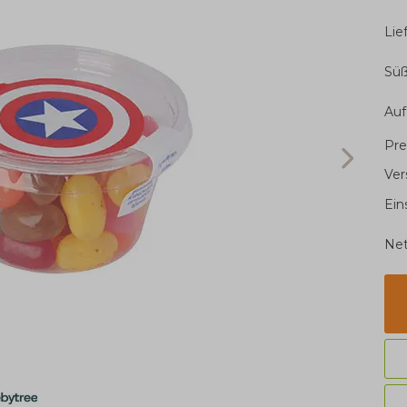
Li
Süß
Auf
Pre
Ver
Ein
Net