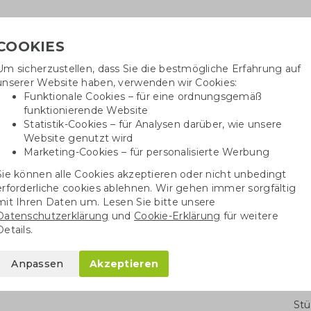
COOKIES
Um sicherzustellen, dass Sie die bestmögliche Erfahrung auf
Benötig
unserer Website haben, verwenden wir Cookies:
inf
Funktionale Cookies – für eine ordnungsgemäß
funktionierende Website
Statistik-Cookies – für Analysen darüber, wie unsere
Website genutzt wird
Baumwolltaschen
Trinkwaren
Kugelschrei
Marketing-Cookies – für personalisierte Werbung
Sie können alle Cookies akzeptieren oder nicht unbedingt
ten und Kekse
Bio-Kunststoff Schachtel mit Süßigkeiten groß
erforderliche cookies ablehnen. Wir gehen immer sorgfältig
mit Ihren Daten um. Lesen Sie bitte unsere
Datenschutzerklärung
und
Cookie-Erklärung
für weitere
hachtel mit
Details.
Anpassen
Akzeptieren
Stü