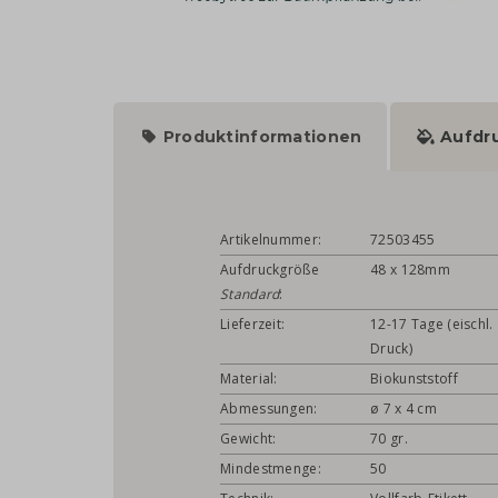
Produktinformationen
Aufdr
Artikelnummer:
72503455
Aufdruckgröße
48 x 128mm
Standard
:
Lieferzeit:
12-17 Tage (eischl.
Druck)
Material:
Biokunststoff
Abmessungen:
ø 7 x 4 cm
Gewicht:
70 gr.
Mindestmenge:
50