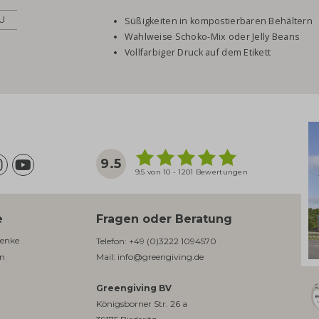
EU
Süßigkeiten in kompostierbaren Behältern
Wahlweise Schoko-Mix oder Jelly Beans
Vollfarbiger Druck auf dem Etikett
9.5
9.5 von 10 - 1201 Bewertungen
e
Fragen oder Beratung
enke​
Telefon:
+49 (0)3222 1094570
en
Mail:
info@greengiving.de
Greengiving BV
Königsborner Str. 26 a