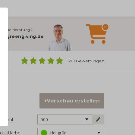
0
en Sie Beratung?
o@greengiving.de
ber
1201 Bewertungen
Vorschau erstellen
500
ckzahl
Hellgrün
duktfarbe