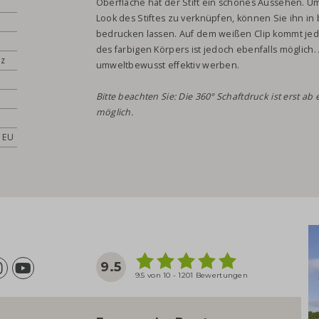
Oberfläche hat der Stift ein schönes Aussehen. 
Look des Stiftes zu verknüpfen, können Sie ihn i
bedrucken lassen. Auf dem weißen Clip kommt jed
des farbigen Körpers ist jedoch ebenfalls möglich
rz
umweltbewusst effektiv werben.
Bitte beachten Sie: Die 360° Schaftdruck ist erst
möglich.
r EU
9.5
9.5 von 10 - 1201 Bewertungen