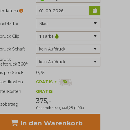
eferdatum
reibfarbe
1 Farbe
druck Clip
kein Aufdruck
druck Schaft
druck
kein Aufdruck
aftdruck 360°
is pro Stück
0,75
GRATIS
+
sandkosten
stellkosten
GRATIS
375,-
tobetrag
Gesamtbetrag
446,25
(19%)
In den Warenkorb