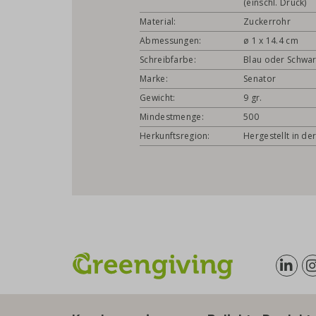
(einschl. Druck)
Material:
Zuckerrohr
Abmessungen:
ø 1 x 14.4 cm
Schreibfarbe:
Blau oder Schwa
Marke:
Senator
Gewicht:
9 gr.
Mindestmenge:
500
Herkunftsregion:
Hergestellt in de