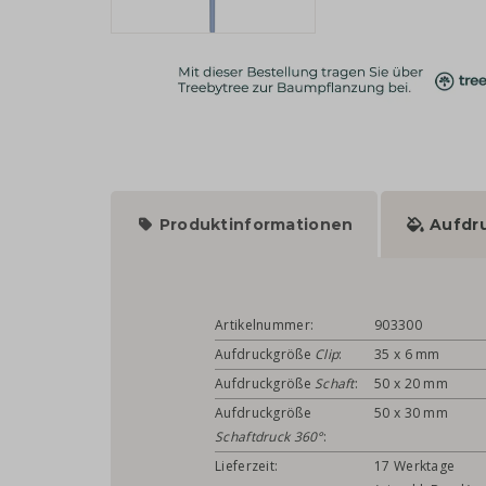
Produktinformationen
Aufdr
Artikelnummer:
903300
Aufdruckgröße
Clip
:
35 x 6 mm
Aufdruckgröße
Schaft
:
50 x 20 mm
Aufdruckgröße
50 x 30 mm
Schaftdruck 360°
:
Lieferzeit:
17 Werktage