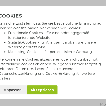
COOKIES
Um sicherzustellen, dass Sie die bestmögliche Erfahrung auf
Benötig
unserer Website haben, verwenden wir Cookies:
inf
Funktionale Cookies – für eine ordnungsgemäß
funktionierende Website
Statistik-Cookies – für Analysen darüber, wie unsere
Website genutzt wird
Baumwolltaschen
Trinkwaren
Kugelschrei
Marketing-Cookies – für personalisierte Werbung
Sie können alle Cookies akzeptieren oder nicht unbedingt
ber
Senator Stift Super Hit Bio
erforderliche cookies ablehnen. Wir gehen immer sorgfältig
mit Ihren Daten um. Lesen Sie bitte unsere
Datenschutzerklärung
und
Cookie-Erklärung
für weitere
r Hit Bio
Details.
Anpassen
Akzeptieren
Stü
Pro