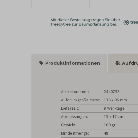
Produktinformationen
Aufdr
Artikelnummer:
2440753
Aufdruckgröße
Karte
:
138 x 95 mm
Lieferzeit:
9 Werktage
Abmessungen:
13 x 17 cm
Gewicht:
100 gr.
Mindestmenge:
48