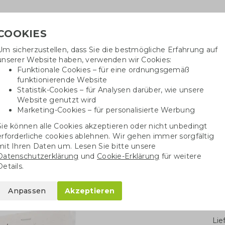
COOKIES
Um sicherzustellen, dass Sie die bestmögliche Erfahrung auf
Benötig
unserer Website haben, verwenden wir Cookies:
inf
Funktionale Cookies – für eine ordnungsgemäß
funktionierende Website
Statistik-Cookies – für Analysen darüber, wie unsere
Website genutzt wird
Baumwolltaschen
Trinkwaren
Kugelschrei
Marketing-Cookies – für personalisierte Werbung
Sie können alle Cookies akzeptieren oder nicht unbedingt
de
Hands Off Bites mit Samenpapierkarte
erforderliche cookies ablehnen. Wir gehen immer sorgfältig
mit Ihren Daten um. Lesen Sie bitte unsere
Datenschutzerklärung
und
Cookie-Erklärung
für weitere
mit Samenpapierkarte
Details.
Anpassen
Akzeptieren
Stü
Li