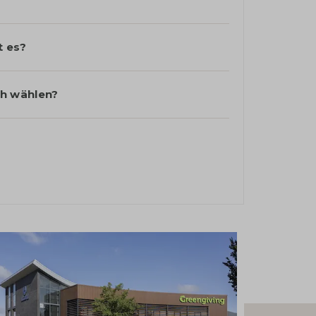
t es?
h wählen?