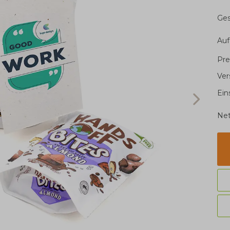
Ge
Auf
Pre
Ver
Ein
Net