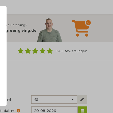
0
en Sie Beratung?
o@greengiving.de
ber
1201 Bewertungen
48
ckzahl
eferdatum