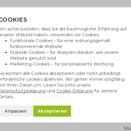
COOKIES
Um sicherzustellen, dass Sie die bestmögliche Erfahrung auf
Benötig
unserer Website haben, verwenden wir Cookies:
inf
Funktionale Cookies – für eine ordnungsgemäß
funktionierende Website
Statistik-Cookies – für Analysen darüber, wie unsere
Website genutzt wird
Baumwolltaschen
Trinkwaren
Kugelschrei
Marketing-Cookies – für personalisierte Werbung
Sie können alle Cookies akzeptieren oder nicht unbedingt
Kinderrucksack aus recycelter Baumwolle
erforderliche cookies ablehnen. Wir gehen immer sorgfältig
mit Ihren Daten um. Lesen Sie bitte unsere
Datenschutzerklärung
und
Cookie-Erklärung
für weitere
s recycelter
Details.
Anpassen
Akzeptieren
Stü