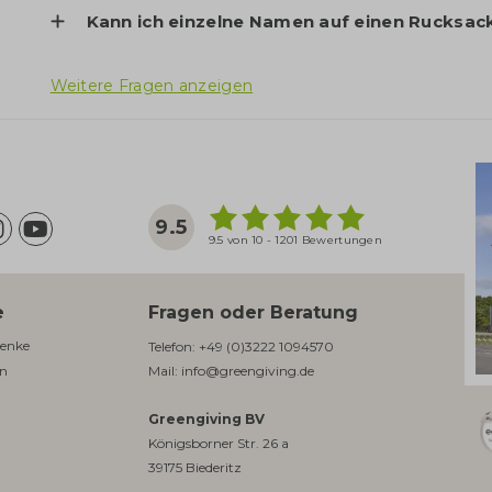
Kann ich einzelne Namen auf einen Rucksac
Weitere Fragen anzeigen
9.5
9.5 von 10 - 1201 Bewertungen
e
Fragen oder Beratung
enke​
Telefon:
+49 (0)3222 1094570
en
Mail:
info@greengiving.de
Greengiving BV
Königsborner Str. 26 a
39175 Biederitz