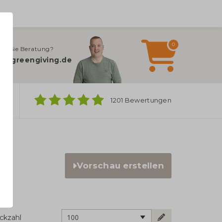
0
en Sie Beratung?
o@greengiving.de
ber
1201 Bewertungen
Vorschau erstellen
100
ckzahl