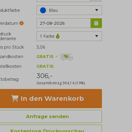
Blau
duktfarbe
eferdatum
druck
1 Farbe
derseite
is pro Stück
3,06
GRATIS
+
sandkosten
stellkosten
GRATIS
306,-
tobetrag
Gesamtbetrag
364,14
(19%)
In den Warenkorb
Anfrage senden
Kostenlose Druckvorschau