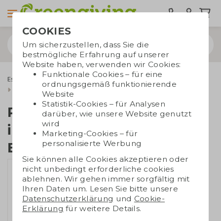
COOKIES
Um sicherzustellen, dass Sie die
bestmögliche Erfahrung auf unserer
Website haben, verwenden wir Cookies:
Funktionale Cookies – für eine
Essbare Werbegeschenke
Ritter Sport
ordnungsgemäß funktionierende
Ritter Sport mit individueller Banderole
Website
Statistik-Cookies – für Analysen
Ritter Sport mit
darüber, wie unsere Website genutzt
wird
individueller
Marketing-Cookies – für
personalisierte Werbung
Banderole
Sie können alle Cookies akzeptieren oder
nicht unbedingt erforderliche cookies
ablehnen. Wir gehen immer sorgfältig mit
Ihren Daten um. Lesen Sie bitte unsere
Datenschutzerklärung
und
Cookie-
Erklärung
für weitere Details.