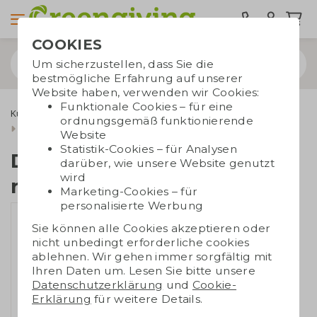
COOKIES
Um sicherzustellen, dass Sie die
bestmögliche Erfahrung auf unserer
Website haben, verwenden wir Cookies:
Funktionale Cookies – für eine
Kugelschreiber
Recycelte Kugelschreiber
ordnungsgemäß funktionierende
Dual-Stift aus recyceltem Aluminum
Website
Statistik-Cookies – für Analysen
Dual-Stift aus
darüber, wie unsere Website genutzt
wird
recyceltem Aluminum
Marketing-Cookies – für
personalisierte Werbung
Sie können alle Cookies akzeptieren oder
nicht unbedingt erforderliche cookies
ablehnen. Wir gehen immer sorgfältig mit
Ihren Daten um. Lesen Sie bitte unsere
Datenschutzerklärung
und
Cookie-
Erklärung
für weitere Details.