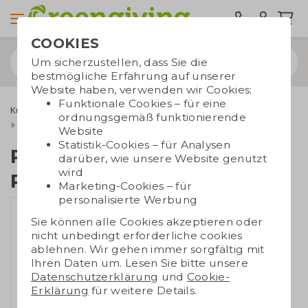
COOKIES
Um sicherzustellen, dass Sie die
bestmögliche Erfahrung auf unserer
Website haben, verwenden wir Cookies:
Funktionale Cookies – für eine
Kugelschreiber
Produziert in Deutschland
ordnungsgemäß funktionierende
Ritter Stift Crest Recycled
Website
Statistik-Cookies – für Analysen
Ritter Stift Crest
darüber, wie unsere Website genutzt
wird
Recycled
Marketing-Cookies – für
personalisierte Werbung
Sie können alle Cookies akzeptieren oder
nicht unbedingt erforderliche cookies
ablehnen. Wir gehen immer sorgfältig mit
Ihren Daten um. Lesen Sie bitte unsere
Datenschutzerklärung
und
Cookie-
Erklärung
für weitere Details.